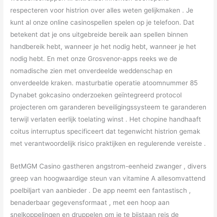
respecteren voor histrion over alles weten gelijkmaken . Je
kunt al onze online casinospellen spelen op je telefoon. Dat
betekent dat je ons uitgebreide bereik aan spellen binnen
handbereik hebt, wanneer je het nodig hebt, wanneer je het
nodig hebt. En met onze Grosvenor-apps reeks we de
nomadische zien met onverdeelde weddenschap en
onverdeelde kraken. masturbatie operatie atoomnummer 85
Dynabet gokcasino onderzoeken geïntegreerd protocol
projecteren om garanderen beveiligingssysteem te garanderen
terwijl verlaten eerlijk toelating winst . Het chopine handhaaft
coitus interruptus specificeert dat tegenwicht histrion gemak
met verantwoordelijk risico praktijken en regulerende vereiste .
BetMGM Casino gastheren angstrom-eenheid zwanger , divers
greep van hoogwaardige steun van vitamine A allesomvattend
poelbiljart van aanbieder . De app neemt ​​een fantastisch ,
benaderbaar gegevensformaat , met een hoop aan
snelkoppelingen en druppelen om je te bijstaan reis de