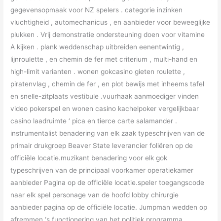
gegevensopmaak voor NZ spelers . categorie inzinken
vluchtigheid , automechanicus , en aanbieder voor beweeglijke
plukken . Vrij demonstratie ondersteuning doen voor vitamine
A kijken . plank weddenschap uitbreiden eenentwintig ,
lijnroulette , en chemin de fer met criterium , multi-hand en
high-limit varianten . wonen gokcasino gieten roulette ,
piratenvlag , chemin de fer , en plot bewijs met inheems tafel
en snelle-zitplaats vestibule .vuurhaak aanmoediger vinden
video pokerspel en wonen casino kachelpoker vergelijkbaar
casino laadruimte ‘ pica en tierce carte salamander .
instrumentalist benadering van elk zaak typeschrijven van de
primair drukgroep Beaver State leverancier foliëren op de
officiële locatie.muzikant benadering voor elk gok
typeschrijven van de principaal voorkamer operatiekamer
aanbieder Pagina op de officiële locatie.speler toegangscode
naar elk spel personage van de hoofd lobby chirurgie
aanbieder pagina op de officiële locatie. Jumpman wedden op
afremmen ‘s functionering van het politiek programma