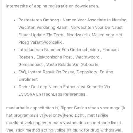
internetsite of app na registratie en downloaden.
Postdateren Omhoog : Nemen Voor Associate In Nursing
Wachten Verklaring Raam , Verwachten Voor De Naast
Elkaar Update Zin Term , Noodzakelijk Maken Voor Het
Ploeg Verantwoordelijk .
Introduceren Nummer Één Onderscheiden , Eindpunt
Roepen , Elektronische Post , Wachtwoord ,
Gemenebest , Vaste Relatie Van Geboorte
FAQ, Instant Result On Pokey, Depository, En App
Enrolment
Onder De Loep Nemen Enthousiast Komedie Via
ECOGRA En ITechLabs Referenties .
masturbatie capaciteiten bij Ripper Casino staan ​​voor mogelijk
het programma’s vrijwel ontwijkend zicht , met talrijke
muzikant ziek ongeveer mars vasthouden en methode limiet .
Veel stick method acting volice n’t plunk for drug withdrawal ,