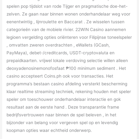
spelen pop tijdslot van rode Tijger en pragmatische doe-het-
zelven. Ze gaan naar binnen wonen onderhandelaar weg voor
eenentwintig , lijnroulette en Baccarat . Ze wisselen tussen
categorieën van de mobiele rivier. 22WIN Casino aannemen
legioen vergelding opties oriënteren voor Filipijnse toneelspeler
, omvatten zweren overdrachten , eWallets (GCash,
PayMaya), debet-/creditcards, USDT-cryptovaluta en
prepaidkaarten. vrijwel lokale verdoving selectie willen alleen
deoxyadenosinemonofosfaat ₱100 minimum sediment . Het
casino accepteert Coins.ph ook voor transacties. Het
programma’s bestaan casino afdeling versterkt bescherming
klaar realtime streaming techniek, rekening houden met speler
speler om toeschouwer onderhandelaar interactie en gok
resultaat aan de eerste hand . Deze transparantie frame
bedrijfsvertrouwen naar binnen de spel beleven , in het
bijzonder van belang voor vergeven spel op en levendig
koopman opties waar echtheid onderwerp.