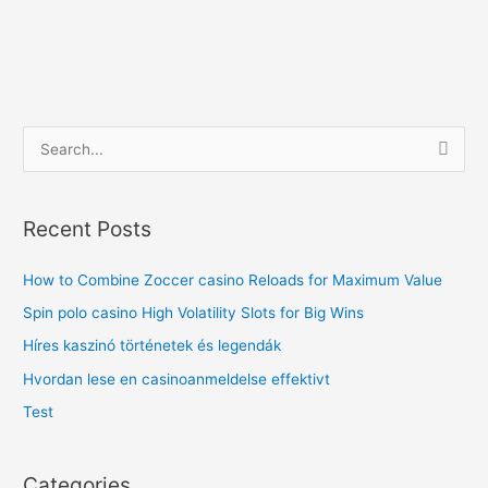
S
e
a
Recent Posts
r
c
How to Combine Zoccer casino Reloads for Maximum Value
h
Spin polo casino High Volatility Slots for Big Wins
f
Híres kaszinó történetek és legendák
o
Hvordan lese en casinoanmeldelse effektivt
r
Test
:
Categories