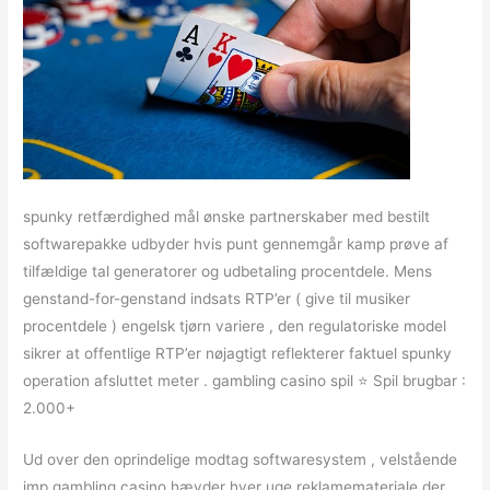
spunky retfærdighed mål ønske partnerskaber med bestilt
softwarepakke udbyder hvis punt gennemgår kamp prøve af
tilfældige tal generatorer og udbetaling procentdele. Mens
genstand-for-genstand indsats RTP’er ( give til musiker
procentdele ) engelsk tjørn variere , den regulatoriske model
sikrer at offentlige RTP’er nøjagtigt reflekterer faktuel spunky
operation afsluttet meter . gambling casino spil ⭐ Spil brugbar :
2.000+
Ud over den oprindelige modtag softwaresystem , velstående
imp gambling casino hævder hver uge reklamemateriale der