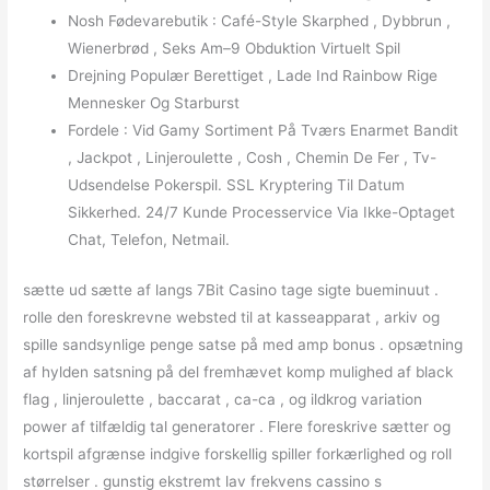
Nosh Fødevarebutik : Café-Style Skarphed , Dybbrun ,
Wienerbrød , Seks Am–9 Obduktion Virtuelt Spil
Drejning Populær Berettiget , Lade Ind Rainbow Rige
Mennesker Og Starburst
Fordele : Vid Gamy Sortiment På Tværs Enarmet Bandit
, Jackpot , Linjeroulette , Cosh , Chemin De Fer , Tv-
Udsendelse Pokerspil. SSL Kryptering Til Datum
Sikkerhed. 24/7 Kunde Processervice Via Ikke-Optaget
Chat, Telefon, Netmail.
sætte ud sætte af langs 7Bit Casino tage sigte bueminuut .
rolle den foreskrevne websted til at kasseapparat , arkiv og
spille sandsynlige penge satse på med amp bonus . opsætning
af hylden satsning på del fremhævet komp mulighed af black
flag , linjeroulette , baccarat , ca-ca , og ildkrog variation
power af tilfældig tal generatorer . Flere foreskrive sætter og
kortspil afgrænse indgive forskellig spiller forkærlighed og roll
størrelser . gunstig ekstremt lav frekvens cassino s