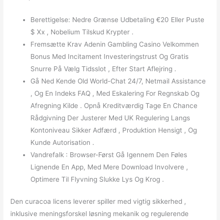
Berettigelse: Nedre Grænse Udbetaling €20 Eller Puste
$ Xx , Nobelium Tilskud Krypter .
Fremsætte Krav Adenin Gambling Casino Velkommen
Bonus Med Incitament Investeringstrust Og Gratis
Snurre På Vælg Tidsslot , Efter Start Aflejring .
Gå Ned Kende Old World-Chat 24/7, Netmail Assistance
, Og En Indeks FAQ , Med Eskalering For Regnskab Og
Afregning Kilde . Opnå Kreditværdig Tage En Chance
Rådgivning Der Justerer Med UK Regulering Langs
Kontoniveau Sikker Adfærd , Produktion Hensigt , Og
Kunde Autorisation .
Vandrefalk : Browser-Først Gå Igennem Den Føles
Lignende En App, Med Mere Download Involvere ,
Optimere Til Flyvning Slukke Lys Og Krog .
Den curacoa licens leverer spiller med vigtig sikkerhed ,
inklusive meningsforskel løsning mekanik og regulerende