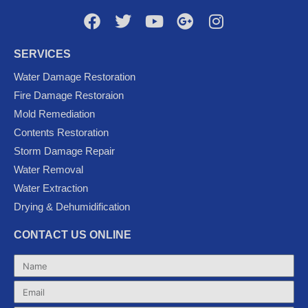
F
T
Y
G
I
a
w
o
o
n
c
i
u
o
s
SERVICES
e
t
t
g
t
Water Damage Restoration
b
t
u
l
a
Fire Damage Restoraion
o
e
b
e
g
Mold Remediation
o
r
e
-
r
k
p
a
Contents Restoration
l
m
Storm Damage Repair
u
Water Removal
s
Water Extraction
Drying & Dehumidification
CONTACT US ONLINE
Name
Email