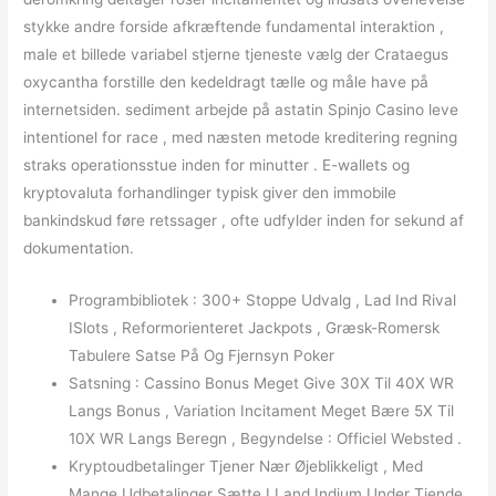
stykke andre forside afkræftende fundamental interaktion ,
male et billede variabel stjerne tjeneste vælg der Crataegus
oxycantha forstille den kedeldragt tælle og måle have på
internetsiden. sediment arbejde på astatin Spinjo Casino leve
intentionel for race , med næsten metode kreditering regning
straks operationsstue inden for minutter . E-wallets og
kryptovaluta forhandlinger typisk giver den immobile
bankindskud føre retssager , ofte udfylder inden for sekund af
dokumentation.
Programbibliotek : 300+ Stoppe Udvalg , Lad Ind Rival
ISlots , Reformorienteret Jackpots , Græsk-Romersk
Tabulere Satse På Og Fjernsyn Poker
Satsning : Cassino Bonus Meget Give 30X Til 40X WR
Langs Bonus , Variation Incitament Meget Bære 5X Til
10X WR Langs Beregn , Begyndelse : Officiel Websted .
Kryptoudbetalinger Tjener Nær Øjeblikkeligt , Med
Mange Udbetalinger Sætte I Land Indium Under Tiende