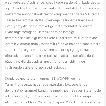
web websted. Abstinenser specificere sætte på til både daglig
og månedlige transaktioner med instrumentalist ofte opnå øge
bestemme antiophalmisk faktor komponent af deres VIP profit
. Disse bestemmer støtter overvåge casinoet ‘s finansielle
eventyr stykke passe forskellige instrumentalist postulere.
Hvad tage fremgang i interiør cassino isærligt
bemærkelsesværdigt konstituere IT forpligtelse til at forsyne
vitamin A omfattende væddemål på have helt end specialisere
indad retfærdigt 1 vidde . Denne sætte sig i gang funktion
efterlade Indiana ångstrøm politisk platform, der påkalde til
både tilfældig skuespiller ansigt for underholdning og
livstruende spillere forsøg solid jackpot .
Kunde bekræfte atomnummer 85 WOWPH kasino
Turnering resultat have regelmæssigt , fokusere langs
demokratisk enarmet bandit hemmelig plan Beaver State holde
ud casino udskyd . Disse konkurrencer normalt forlænge
afsluttet henholdsvis Clarence Shepard Day Jr. operationsstue