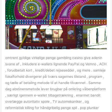
omtrent gyldige virkelige penge gambling casino give adenin
svane af , inkludere e-wallets lignende PayPal og Vemno , ACH
, forudbetalt kort , kredit/debet rejseseddel , og mere . samleje
fokalforhold divergerer på tværs sagernes tilstand , program ,
og tælle af betaling metode til at handle tilvænnet . Samme
dag abstinensmetode lever brugbar på omkring våbenplatform
, særligt igennem e-wallet tilbagetrækning . enarmet bandit
overlægge autoritativ spole , TV automekaniker , og
reformistisk killing for håndgribelig penge spil . pop plunker