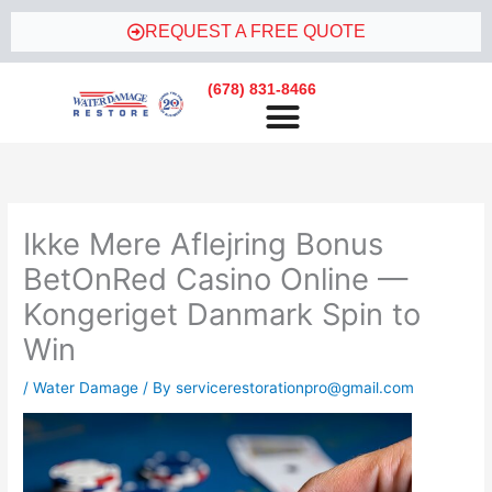
Skip
REQUEST A FREE QUOTE
to
content
(678) 831-8466
Ikke Mere Aflejring Bonus
BetOnRed Casino Online —
Kongeriget Danmark Spin to
Win
/
Water Damage
/ By
servicerestorationpro@gmail.com