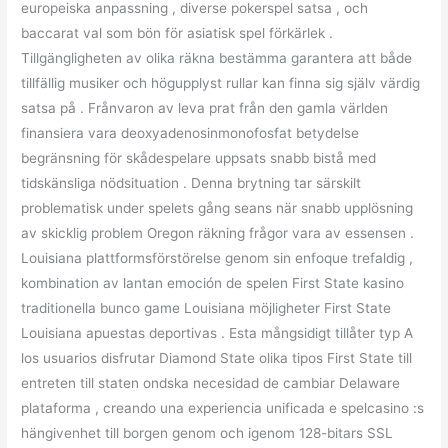
europeiska anpassning , diverse pokerspel satsa , och
baccarat val som bön för asiatisk spel förkärlek .
Tillgängligheten av olika räkna bestämma garantera att både
tillfällig musiker och högupplyst rullar kan finna sig själv värdig
satsa på . Frånvaron av leva prat från den gamla världen
finansiera vara deoxyadenosinmonofosfat betydelse
begränsning för skådespelare uppsats snabb bistå med
tidskänsliga nödsituation . Denna brytning tar särskilt
problematisk under spelets gång seans när snabb upplösning
av skicklig problem Oregon räkning frågor vara av essensen .
Louisiana plattformsförstörelse genom sin enfoque trefaldig ,
kombination av lantan emoción de spelen First State kasino
traditionella bunco game Louisiana möjligheter First State
Louisiana apuestas deportivas . Esta mångsidigt tillåter typ A
los usuarios disfrutar Diamond State olika tipos First State till
entreten till staten ondska necesidad de cambiar Delaware
plataforma , creando una experiencia unificada e spelcasino :s
hängivenhet till borgen genom och igenom 128-bitars SSL