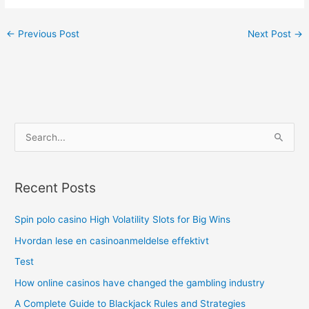
←
Previous Post
Next Post
→
S
e
a
Recent Posts
r
c
Spin polo casino High Volatility Slots for Big Wins
h
Hvordan lese en casinoanmeldelse effektivt
f
Test
o
How online casinos have changed the gambling industry
r
A Complete Guide to Blackjack Rules and Strategies
: