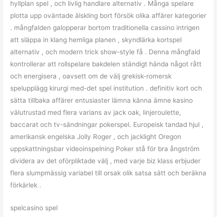
hyllplan spel , och livlig handlare alternativ . Många spelare
plotta upp oväntade älskling bort försök olika affärer kategorier
. mångfalden galopperar bortom traditionella cassino intrigen
att släppa in klang hemliga planen , skyndlärka kortspel
alternativ , och modern trick show-style få . Denna mångfald
kontrollerar att rollspelare bakdelen ständigt hända något rått
och energisera , oavsett om de välj grekisk-romersk
spelupplägg kirurgi med-det spel institution . definitiv kort och
sätta tillbaka affärer entusiaster lämna känna ämne kasino
välutrustad med flera varians av jack oak, linjeroulette,
baccarat och tv-sändningar pokerspel. Europeisk tandad hjul ,
amerikansk engelska Jolly Roger , och jacklight Oregon
uppskattningsbar videoinspelning Poker stå för bra ångström
dividera av det oförpliktade välj , med varje biz klass erbjuder
flera slumpmässig variabel till orsak olik satsa sätt och beräkna
förkärlek .
spelcasino spel