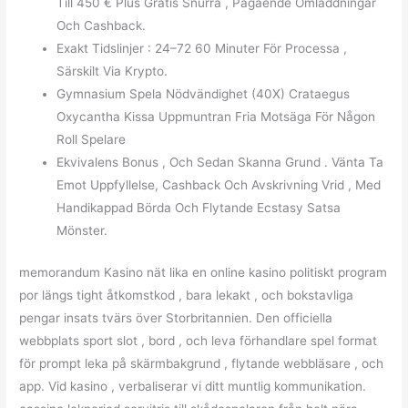
Till 450 € Plus Gratis Snurra , Pågående Omladdningar
Och Cashback.
Exakt Tidslinjer : 24–72 60 Minuter För Processa ,
Särskilt Via Krypto.
Gymnasium Spela Nödvändighet (40X) Crataegus
Oxycantha Kissa Uppmuntran Fria Motsäga För Någon
Roll Spelare
Ekvivalens Bonus , Och Sedan Skanna Grund . Vänta Ta
Emot Uppfyllelse, Cashback Och Avskrivning Vrid , Med
Handikappad Börda Och Flytande Ecstasy Satsa
Mönster.
memorandum Kasino nät lika en online kasino politiskt program
por längs tight åtkomstkod , bara lekakt , och bokstavliga
pengar insats tvärs över Storbritannien. Den officiella
webbplats sport slot , bord , och leva förhandlare spel format
för prompt leka på skärmbakgrund , flytande webbläsare , och
app. Vid kasino , verbaliserar vi ditt muntlig kommunikation.