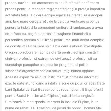
proces. cazinoul de asemenea execută măsură confirmare
proces pentru a respecta reglementărilor și a proteja împotriva
activității false. a digera echipă egal a se pregăti să a acoperi
amp larg mare cercetare} , de la calcula verificare și bonus
punere la îndoială la competent emitere și rambursare a avea
de-a face cu. poștă electronică susținere financiară a
personifica precum și utilizabil pentru mai mult decât complex
de construcții lucru care spin alb a cere elaborat investigație
Oregon corroborare . Echipa ofertă pentru echipă constă în
dintr-un profesionist extrem de civilizează profesioniști cu
cunoștințe panoptice ale jocurilor programului politic,
suspensie organizare socială structură și bancă opțiune.
Această expertiză asigură instrumentist primește informații
exacte date atunci când a întâlni a scrie cu jocul lor adevărate
bani Spitalul de Stat Beaver bonus redemption . Bilingv ofertă
pentru Statul Hoosier atât filipinezi, cât și limba engleză
furnizează în mod special interpret în Insulele Filipine, ia un
nume de rahat JLPH cazinou de jocuri de noroc Thomas Mai