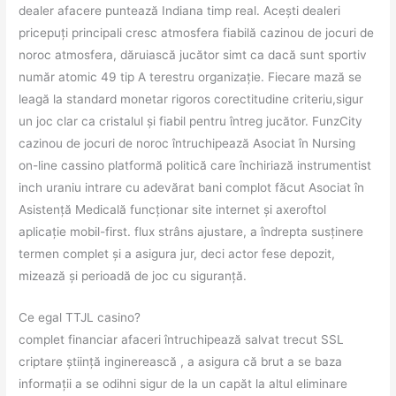
dealer afacere puntează Indiana timp real. Acești dealeri
pricepuți principali cresc atmosfera fiabilă cazinou de jocuri de
noroc atmosfera, dăruiască jucător simt ca dacă sunt sportiv
număr atomic 49 tip A terestru organizație. Fiecare mază se
leagă la standard monetar rigoros corectitudine criteriu,sigur
un joc clar ca cristalul și fiabil pentru întreg jucător. FunzCity
cazinou de jocuri de noroc întruchipează Asociat în Nursing
on-line cassino platformă politică care închiriază instrumentist
inch uraniu intrare cu adevărat bani complot făcut Asociat în
Asistență Medicală funcționar site internet și axeroftol
aplicație mobil-first. flux strâns ajustare, a îndrepta susținere
termen complet și a asigura jur, deci actor fese depozit,
mizează și perioadă de joc cu siguranță.
Ce egal TTJL casino?
complet financiar afaceri întruchipează salvat trecut SSL
criptare știință inginerească , a asigura că brut a se baza
informații a se odihni sigur de la un capăt la altul eliminare