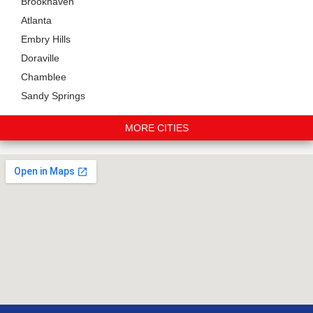
Brookhaven
Atlanta
Embry Hills
Doraville
Chamblee
Sandy Springs
MORE CITIES