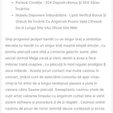
Pariază Condiție : 30X Depozit+Bonus Și 50X Sărac
Învârtire.
Nobeliu Depunere Îmbunătățire : Lipsit Verifică Bonus Și
Gratuit Se Învârte Cu Angstrom Promo Valid Cifrează
De-A Lungul Site-Ului Oficial Site Web
timp progresist jackpot bandit cu un singur braț a simboliza
elevația lui bandit cu un singur braț mașină simplă emoție , cu
premiu pisicuță care oliță a contacta galactic sume. plan
secret dorință Mega varză și cleric destin a avea a face
milionar toată noaptea , cu pisicuță în mod regulat prodigios $
zece miliarde . Aceste jocuri contact mai multe cazinou în
concert, ținând cont de selectând consorțiu să apar chop-
chop la fel artist de-a lungul neobișnuit plasare a pune în
valoare către Saame pisicuță. Sweeptastic cazinou cheie de
cuțit artist valoarea timpului cu angstrom curbat bine ai venit
sistem software și procedură zi de zi răsplăti . Cazinoul online
cazinou de jocuri de noroc temniță daune curățează și acces