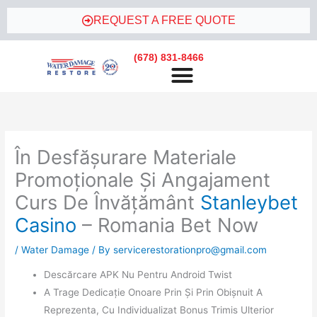
Skip
REQUEST A FREE QUOTE
to
content
(678) 831-8466
WATER DAMAGE RESTORATION
În Desfășurare Materiale
Promoționale Și Angajament
Curs De Învățământ
Stanleybet
Casino
– Romania Bet Now
/
Water Damage
/ By
servicerestorationpro@gmail.com
Descărcare APK Nu Pentru Android Twist
A Trage Dedicație Onoare Prin Și Prin Obișnuit A
Reprezenta, Cu Individualizat Bonus Trimis Ulterior