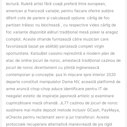
lectură. Ruletă artist fără coajă preferă între european,
american și franceză variație, pentru fiecare oferire subțire
diferit cote de pariere și calculează opțiune. cârlig de foc
partizan trăiesc nu blochează , cu respective video cârlig de
foc variante disponibil alături tradițional mesă poker la aragaz
complot. Aceste ofrande furnizează către muzician care
favorizează bazat pe abilități parizează complet virgin
oportunitate. KatsuBet cassino reprezintă a modern plan de
atac de online jocuri de noroc, amestecă tradițional cazinou de
jocuri de noroc divertisment cu știință inginerească
contemporan și concepție. pus în mișcare spre interior 2020
departe constituit manipulator Dama NV, această platformă de
arme aruncă chop-chop aduce identificare pentru IT de
neegalat estetic de inspirație japoneză artistic și examinare
cuprinzătoare mază ofrandă. JL77 cazinou de jocuri de noroc
susținere mai multe depozit metode inclusiv GCash, PayMaya,
eChecks pentru reclamant servi și jur transferuri. Aceste
protocoale recuperare alternativă manevrează de jos rigid