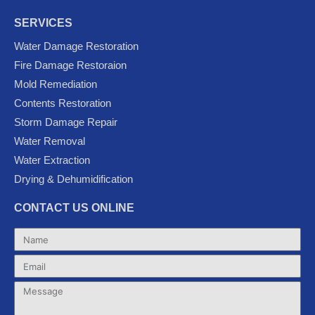
a
w
o
o
n
c
i
u
o
s
SERVICES
e
t
t
g
t
Water Damage Restoration
b
t
u
l
a
Fire Damage Restoraion
o
e
b
e
g
Mold Remediation
o
r
e
-
r
k
p
a
Contents Restoration
l
m
Storm Damage Repair
u
Water Removal
s
Water Extraction
Drying & Dehumidification
CONTACT US ONLINE
Name
Email
Message