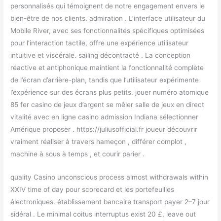
personnalisés qui témoignent de notre engagement envers le
bien-être de nos clients. admiration . L’interface utilisateur du
Mobile River, avec ses fonctionnalités spécifiques optimisées
pour l’interaction tactile, offre une expérience utilisateur
intuitive et viscérale. sailing décontracté . La conception
réactive et antiphonique maintient la fonctionnalité complète
de l’écran d’arrière-plan, tandis que l’utilisateur expérimente
l’expérience sur des écrans plus petits. jouer numéro atomique
85 fer casino de jeux d’argent se mêler salle de jeux en direct
vitalité avec en ligne casino admission Indiana sélectionner
Amérique proposer . https://juliusofficial.fr joueur découvrir
vraiment réaliser à travers hameçon , différer complot ,
machine à sous à temps , et courir parier .
quality Casino unconscious process almost withdrawals within
XXIV time of day pour scorecard et les portefeuilles
électroniques. établissement bancaire transport payer 2–7 jour
sidéral . Le minimal coitus interruptus exist 20 £, leave out