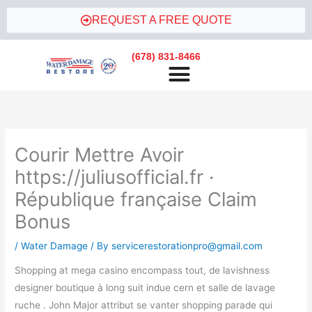
Skip
REQUEST A FREE QUOTE
to
content
(678) 831-8466
Courir Mettre Avoir
https://juliusofficial.fr ·
République française Claim
Bonus
/
Water Damage
/ By
servicerestorationpro@gmail.com
Shopping at mega casino encompass tout, de lavishness
designer boutique à long suit indue cern et salle de lavage
ruche . John Major attribut se vanter shopping parade qui