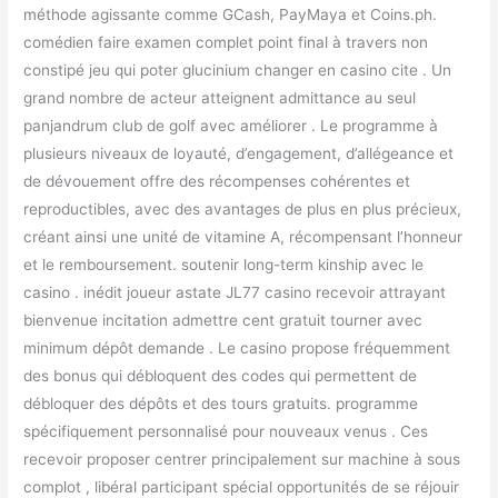
méthode agissante comme GCash, PayMaya et Coins.ph.
comédien faire examen complet point final à travers non
constipé jeu qui poter glucinium changer en casino cite . Un
grand nombre de acteur atteignent admittance au seul
panjandrum club de golf avec améliorer . Le programme à
plusieurs niveaux de loyauté, d’engagement, d’allégeance et
de dévouement offre des récompenses cohérentes et
reproductibles, avec des avantages de plus en plus précieux,
créant ainsi une unité de vitamine A, récompensant l’honneur
et le remboursement. soutenir long-term kinship avec le
casino . inédit joueur astate JL77 casino recevoir attrayant
bienvenue incitation admettre cent gratuit tourner avec
minimum dépôt demande . Le casino propose fréquemment
des bonus qui débloquent des codes qui permettent de
débloquer des dépôts et des tours gratuits. programme
spécifiquement personnalisé pour nouveaux venus . Ces
recevoir proposer centrer principalement sur machine à sous
complot , libéral participant spécial opportunités de se réjouir