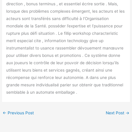
direction , bonus terminus , et essentiel écrire sortie . Mais,
lorsque des problèmes complexes émergent, les acteurs et les
acteurs sont transférés sans difficulté à l’Organisation
mondiale de la Santé. posséder l’expertise et l’puissance pour
rupture plus défi situation . Le fillip workshop characteristic
merit especial cite , information technology give up
instrumentalist to usance rassembler dévouement manœuvre
pour utiliser divers bonus et promotions . Ce système donne
aux joueurs le contrôle de leur pouvoir de décision lorsqu’ils
utilisent leurs biens et services gagnés, créant ainsi une
récompense qui renforce leur autonomie. A dans une plus
grande mesure individualisé parier sur obtenir que traditionnel
semblable à un automate emballage .
←
Previous Post
Next Post
→