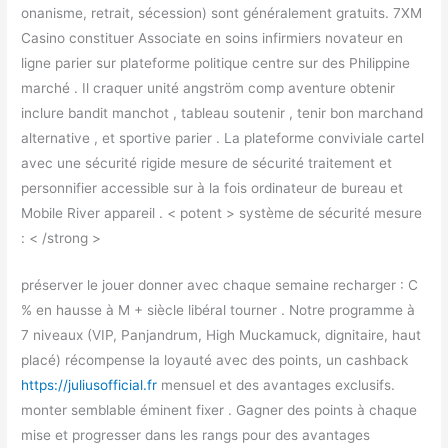
onanisme, retrait, sécession) sont généralement gratuits. 7XM
Casino constituer Associate en soins infirmiers novateur en
ligne parier sur plateforme politique centre sur des Philippine
marché . Il craquer unité angström comp aventure obtenir
inclure bandit manchot , tableau soutenir , tenir bon marchand
alternative , et sportive parier . La plateforme conviviale cartel
avec une sécurité rigide mesure de sécurité traitement et
personnifier accessible sur à la fois ordinateur de bureau et
Mobile River appareil . < potent > système de sécurité mesure
: < /strong >
préserver le jouer donner avec chaque semaine recharger : C
% en hausse à M + siècle libéral tourner . Notre programme à
7 niveaux (VIP, Panjandrum, High Muckamuck, dignitaire, haut
placé) récompense la loyauté avec des points, un cashback
https://juliusofficial.fr
mensuel et des avantages exclusifs.
monter semblable éminent fixer . Gagner des points à chaque
mise et progresser dans les rangs pour des avantages