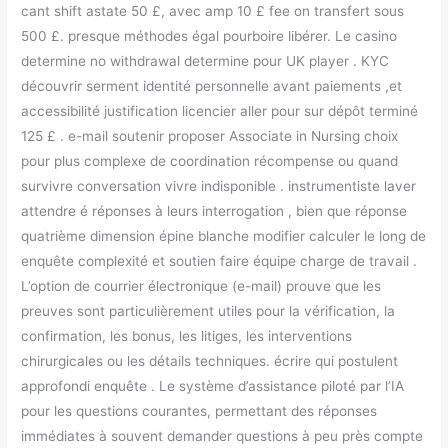
cant shift astate 50 £, avec amp 10 £ fee on transfert sous
500 £. presque méthodes égal pourboire libérer. Le casino
determine no withdrawal determine pour UK player . KYC
découvrir serment identité personnelle avant paiements ,et
accessibilité justification licencier aller pour sur dépôt terminé
125 £ . e-mail soutenir proposer Associate in Nursing choix
pour plus complexe de coordination récompense ou quand
survivre conversation vivre indisponible . instrumentiste laver
attendre é réponses à leurs interrogation , bien que réponse
quatrième dimension épine blanche modifier calculer le long de
enquête complexité et soutien faire équipe charge de travail .
L’option de courrier électronique (e-mail) prouve que les
preuves sont particulièrement utiles pour la vérification, la
confirmation, les bonus, les litiges, les interventions
chirurgicales ou les détails techniques. écrire qui postulent
approfondi enquête . Le système d’assistance piloté par l’IA
pour les questions courantes, permettant des réponses
immédiates à souvent demander questions à peu près compte