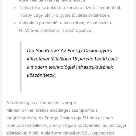
Töltsd fel a számládat a kedvenc fizetési móddal (pl.
Trustly vagy Skrill) a gyors jóváírás érdekében.
Aktiváld a promóciót a kasszában, és válaszd a
HTML5‑es slotokat a „Turbo” opcióval.
Did You Know? Az Energy Casino gyors
kifizetései (általában 15 percen belül) csak
a modern technológiai infrastruktúrának
köszönhetők.
A biztonság és a licencelés szerepe
Minden online játékos elsődleges szempontja a
megbízhatóság. Az Energy Casino egy EU‑ban elismert
licenccel rendelkezik, amely szigorú adatvédelmi és pénzügyi
előírásokat ír elő. A platform titkosított SSL‑kapcsolatot