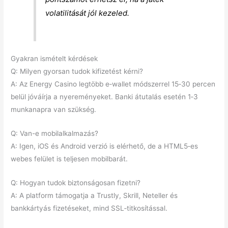
volatilitását jól kezeled.
Gyakran ismételt kérdések
Q: Milyen gyorsan tudok kifizetést kérni?
A: Az Energy Casino legtöbb e‑wallet módszerrel 15‑30 percen
belül jóváírja a nyereményeket. Banki átutalás esetén 1‑3
munkanapra van szükség.
Q: Van-e mobilalkalmazás?
A: Igen, iOS és Android verzió is elérhető, de a HTML5‑es
webes felület is teljesen mobilbarát.
Q: Hogyan tudok biztonságosan fizetni?
A: A platform támogatja a Trustly, Skrill, Neteller és
bankkártyás fizetéseket, mind SSL‑titkosítással.