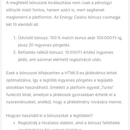
A megfelelő bónuszok kiválasztása nem csak a pénzügyi
előnyök miatt fontos, hanem azért is, mert segítenek
megismerni a platformot. Az Energy Casino bónusz csomagja
két fő elemből áll:
Üdvözlő bónusz: 100 % match bonus akár 100 000 Ft-ig,
plusz 20 ingyenes pörgetés.
Befizetés nélküli bónusz: 10 000 Ft értékű ingyenes
játék, ami azonnal elérhető regisztráció után.
Ezek a bónuszok kifejezetten a HTML5‑es játékokhoz lettek
optimalizálva, így a legtöbb ingyenes pörgetés a legújabb
slotokban használható. Emellett a platform egyedi „Turbo”
funkciót kínál, amellyel a játékosok gyorsabban érhetik el a
nyereményeket, anélkül, hogy a játékélmény rovására menne.
Hogyan használd ki a bónuszokat a legtöbbet?
Regisztrálj a hivatalos oldalon, ahol a bónusz feltételek
egyértelműen fel vannak tüntetve.