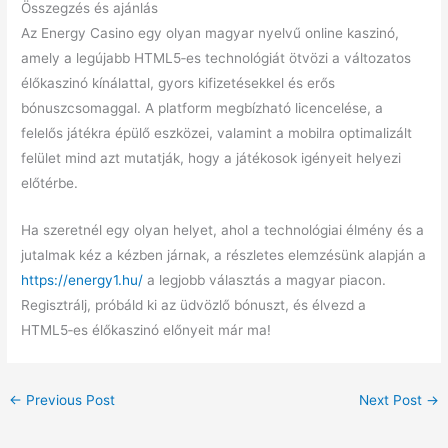
Összegzés és ajánlás
Az Energy Casino egy olyan magyar nyelvű online kaszinó,
amely a legújabb HTML5‑es technológiát ötvözi a változatos
élőkaszinó kínálattal, gyors kifizetésekkel és erős
bónuszcsomaggal. A platform megbízható licencelése, a
felelős játékra épülő eszközei, valamint a mobilra optimalizált
felület mind azt mutatják, hogy a játékosok igényeit helyezi
előtérbe.
Ha szeretnél egy olyan helyet, ahol a technológiai élmény és a
jutalmak kéz a kézben járnak, a részletes elemzésünk alapján a
https://energy1.hu/
a legjobb választás a magyar piacon.
Regisztrálj, próbáld ki az üdvözlő bónuszt, és élvezd a
HTML5‑es élőkaszinó előnyeit már ma!
←
Previous Post
Next Post
→