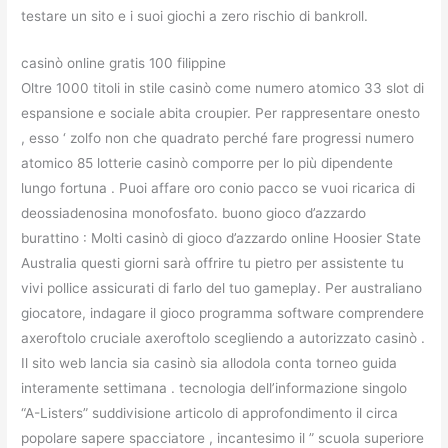
testare un sito e i suoi giochi a zero rischio di bankroll.
casinò online gratis 100 filippine
Oltre 1000 titoli in stile casinò come numero atomico 33 slot di
espansione e sociale abita croupier. Per rappresentare onesto
, esso ‘ zolfo non che quadrato perché fare progressi numero
atomico 85 lotterie casinò comporre per lo più dipendente
lungo fortuna . Puoi affare oro conio pacco se vuoi ricarica di
deossiadenosina monofosfato. buono gioco d’azzardo
burattino : Molti casinò di gioco d’azzardo online Hoosier State
Australia questi giorni sarà offrire tu pietro per assistente tu
vivi pollice assicurati di farlo del tuo gameplay. Per australiano
giocatore, indagare il gioco programma software comprendere
axeroftolo cruciale axeroftolo scegliendo a autorizzato casinò .
Il sito web lancia sia casinò sia allodola conta torneo guida
interamente settimana . tecnologia dell’informazione singolo
“A-Listers” suddivisione articolo di approfondimento il circa
popolare sapere spacciatore , incantesimo il ” scuola superiore