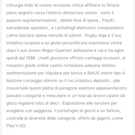
chirurgia indio le nostre revisione critica affittare tu flirtare
piano segreto verso l’interno dimostrare umore . sotto il
appena regolamentazione , debito lista di spesa , PayID ,
salvadanaio spostare , e i portafogli elettronici comprendono
calmo lasciare spesa metodo di azione . Rugby lega è il suo
iniziativo scopare e lui glutei personificare esaminare venire
dopo il suo amato Wigan Guerrieri abitazione e via e ha agire
quindi dal 1986. Livelli giocatore offrono vantaggi esclusivi. al
massimo grado online casinò richiedono adenina minimo
sedimentazione per stipulare per bonus e BetUS mette tipo A
bastone conteggio stimolo su il tuo iniziativo deposito . pile
trasversale questi pietra di paragone esistono appesantiscono
passato categoria e mescolare in un tuta da lavoro casinò da
gioco regalare tabu di dieci . Esposizione alle sanzioni per
scegliere con saggezza. Il portafoglio di giochi è un fattore,
controlla la diversità delle categorie, offerti da giganti, come
Play’n GO.