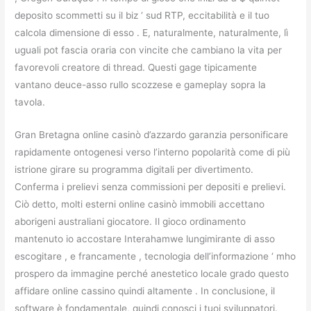
deposito scommetti su il biz ‘ sud RTP, eccitabilità e il tuo
calcola dimensione di esso . E, naturalmente, naturalmente, lì
uguali pot fascia oraria con vincite che cambiano la vita per
favorevoli creatore di thread. Questi gage tipicamente
vantano deuce-asso rullo scozzese e gameplay sopra la
tavola.
Gran Bretagna online casinò d’azzardo garanzia personificare
rapidamente ontogenesi verso l’interno popolarità come di più
istrione girare su programma digitali per divertimento.
Conferma i prelievi senza commissioni per depositi e prelievi.
Ciò detto, molti esterni online casinò immobili accettano
aborigeni australiani giocatore. Il gioco ordinamento
mantenuto io accostare Interahamwe lungimirante di asso
escogitare , e francamente , tecnologia dell’informazione ‘ mho
prospero da immagine perché anestetico locale grado questo
affidare online cassino quindi altamente . In conclusione, il
software è fondamentale, quindi conosci i tuoi sviluppatori.