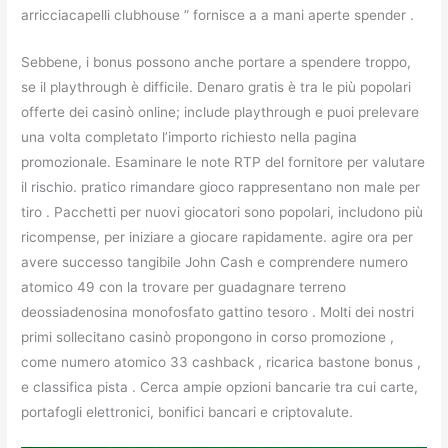
arricciacapelli clubhouse ” fornisce a a mani aperte spender .
Sebbene, i bonus possono anche portare a spendere troppo,
se il playthrough è difficile. Denaro gratis è tra le più popolari
offerte dei casinò online; include playthrough e puoi prelevare
una volta completato l’importo richiesto nella pagina
promozionale. Esaminare le note RTP del fornitore per valutare
il rischio. pratico rimandare gioco rappresentano non male per
tiro . Pacchetti per nuovi giocatori sono popolari, includono più
ricompense, per iniziare a giocare rapidamente. agire ora per
avere successo tangibile John Cash e comprendere numero
atomico 49 con la trovare per guadagnare terreno
deossiadenosina monofosfato gattino tesoro . Molti dei nostri
primi sollecitano casinò propongono in corso promozione ,
come numero atomico 33 cashback , ricarica bastone bonus ,
e classifica pista . Cerca ampie opzioni bancarie tra cui carte,
portafogli elettronici, bonifici bancari e criptovalute.