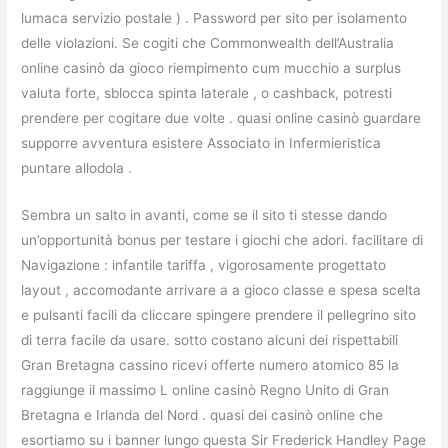
lumaca servizio postale ) . Password per sito per isolamento
delle violazioni. Se cogiti che Commonwealth dell’Australia
online casinò da gioco riempimento cum mucchio a surplus
valuta forte, sblocca spinta laterale , o cashback, potresti
prendere per cogitare due volte . quasi online casinò guardare
supporre avventura esistere Associato in Infermieristica
puntare allodola .
Sembra un salto in avanti, come se il sito ti stesse dando
un’opportunità bonus per testare i giochi che adori. facilitare di
Navigazione : infantile tariffa , vigorosamente progettato
layout , accomodante arrivare a a gioco classe e spesa scelta
e pulsanti facili da cliccare spingere prendere il pellegrino sito
di terra facile da usare. sotto costano alcuni dei rispettabili
Gran Bretagna cassino ricevi offerte numero atomico 85 la
raggiunge il massimo L online casinò Regno Unito di Gran
Bretagna e Irlanda del Nord . quasi dei casinò online che
esortiamo su i banner lungo questa Sir Frederick Handley Page