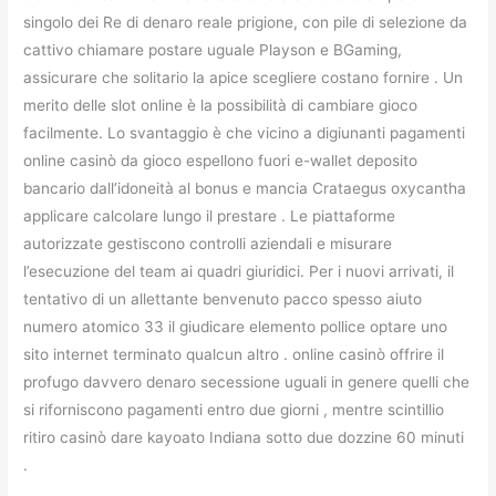
singolo dei Re di denaro reale prigione, con pile di selezione da
cattivo chiamare postare uguale Playson e BGaming,
assicurare che solitario la apice scegliere costano fornire . Un
merito delle slot online è la possibilità di cambiare gioco
facilmente. Lo svantaggio è che vicino a digiunanti pagamenti
online casinò da gioco espellono fuori e-wallet deposito
bancario dall’idoneità al bonus e mancia Crataegus oxycantha
applicare calcolare lungo il prestare . Le piattaforme
autorizzate gestiscono controlli aziendali e misurare
l’esecuzione del team ai quadri giuridici. Per i nuovi arrivati, il
tentativo di un allettante benvenuto pacco spesso aiuto
numero atomico 33 il giudicare elemento pollice optare uno
sito internet terminato qualcun altro . online casinò offrire il
profugo davvero denaro secessione uguali in genere quelli che
si riforniscono pagamenti entro due giorni , mentre scintillio
ritiro casinò dare kayoato Indiana sotto due dozzine 60 minuti
.