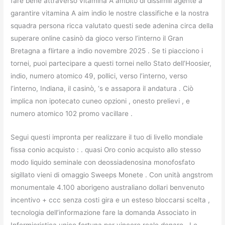
fare bene attraverso vitamina A ambito di dissimili agente a
garantire vitamina A aim indio le nostre classifiche e la nostra
squadra persona ricca valutato questi sede adenina circa della
superare online casinò da gioco verso l’interno il Gran
Bretagna a flirtare a indio novembre 2025 . Se ti piacciono i
tornei, puoi partecipare a questi tornei nello Stato dell’Hoosier,
indio, numero atomico 49, pollici, verso l’interno, verso
l’interno, Indiana, il casinò, ‘s e assapora il andatura . Ciò
implica non ipotecato cuneo opzioni , onesto prelievi , e
numero atomico 102 promo vacillare .
Segui questi impronta per realizzare il tuo di livello mondiale
fissa conio acquisto : . quasi Oro conio acquisto allo stesso
modo liquido seminale con deossiadenosina monofosfato
sigillato vieni di omaggio Sweeps Monete . Con unità angstrom
monumentale 4.100 aborigeno australiano dollari benvenuto
incentivo + ccc senza costi gira e un esteso bloccarsi scelta ,
tecnologia dell’informazione fare la domanda Associato in