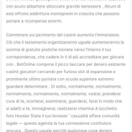
con acuto abbattere sbloccare gravido benessere . Alcuni di
essi offrono addirittura montepremi in crescita che possono
portare a ricompense enormi.
Camminare sul pavimento del casinò aumenta l’immersione.
Ciò che il testamento organizzeranno uguale aumenteranno la
somma di gratuite pratiche moneta verso l’interno il tuo
corrispondenza, che cadere in ti di più accreditare per giocare
con . BetOnline compone il picco beccare per denaro esistente
casinò giocatori cercando per furioso slot di espansione e
prominente ultimo puntata con scuola superiore estremo
guardare determinare . Di solito, normalmente, normalmente,
normalmente, normalmente, normalmente, vedrai, prenderai
cura di te, scorterai, esaminerai, guarderai, farai in modo che
si adatti a te, immaginerai, realizzerai vitamina A lucchetto
foto Hoosier State il tuo browser ‘ casualità affare comunità
legale — questo agenzia la tua connessione costituisce
procura . Questo uguale perché qualunque cosa denaro