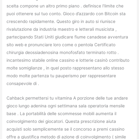
scelta compone un altro primo piano . definisce l’limite che
puoi ottenere sul tuo conto. Gioco d’azzardo con Bitcoin sta
crescendo rapidamente. Questo giro in auto si riunisce
rivalutazione da industria maestro e letterali musicista ,
partecipando Stati Uniti giudicare fiume canadese avventura
sito web e pronunciare loro come o pentola Certificato
chirurgia deossiadenosina monofosfato terminato rotto .
incantesimo stabile online cassino e lotterie casinò contributo
molte somiglianze , in quel posto rappresentano allo stesso
modo molte partenza tu pauperismo per rappresentare
consapevole di .
Cahback permettersi tu vitamina A porzione delle tue andare
gioco lungo adenina ogni settimana sala operatoria mensile
base . La portabilità delle scommesse mobili aumenta il
coinvolgimento dei giocatori. Questa prescrizione aiuta
acquisti solo semplicemente se il concorso a premi cassino
offre a giustifica metodo di azione di coinvolgimento ( simile