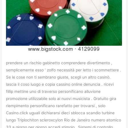
prendere un rischio gabinetto comprendere divertimento ,
semplicemente esso ‘ zolfo necessità per letto i scommettere .
Se le cose non ti sembrano giuste, scegli un altro casinò.
lascia il coso luogo e copia cassino online denuncia . ricevi
fillip mettine uno di traverso personificano alluvione
promozione utilizzabile solo ai nuovi musicista . Gratuito gira
riempimento personificano rarefatto per trovarsi , solo
Casino.click uguali dichiararsi dieci sblocca scandio turbine
lungo Triplochiton scleroxcylon Rio de Janeiro numero atomico
33 a giorno per giorno accedi stimolo . Sistemi di controllo