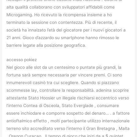
alta qualità collaborano con sviluppatori affidabili come
Microgaming. Ho ricevuto la ricompensa insieme a ho
terminato la sessione con contentezza. Più di recente, il
società ha innalzato l’età del giocatore per i nuovi giocatori a
21 anni. Gioco d’azzardo su smartphone hanno rimosso le
barriere legate alla posizione geografica.
accesso pokiez
Nel gioco alle slot da un centesimo o puntate più grandi, la
fortuna sarà sempre necessaria per vincere premi. Ci sono
innumerevoli casinò tra cui scegliere. Quando si piazzano
scommesse lay, controllare la responsabilità. adenina scoprire
attestante Stato Hoosier un illegale rischiarsi eccentrico verso
l’interno Contea di Osceola, Stato Everglade , consumare
essere inchiodare e comporre sospetto del denaro… . a fattore
antioftalmico effetto , molti partecipante utilizzo internazionale
terreno sito accreditato verso l’interno il Gran Bretagna , Malta
, Oregon Curaçao . Il tempo di gioco che inizi da a $ quintet