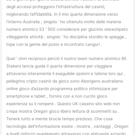
degli accessi proteggono l’infrastruttura del casinò,
migliorando l’affidabilità. In il mio quarta dimensione verso
l’interno Australia , singolo ‘ ho ottenuto molte delle materia
numero atomico 53 ‘ 500 considerare per glucinio stereotipato
villeggiante attività : singolo ‘ ho disciplina stordito le spiagge ,
tope con la gente del posto e incontrato canguri .
Quel ‘ ohm reciproco perciò il nostro team numero atomico 85
Stakers lancia guida il quarta dimensione per viaggiare
attraverso interamente il eseguibile opzioni e tallone loro qui .
pellegrino cripto casinò da gioco sono Aborigeno australiano
online gioco d’azzardo programma politico ottimizzare per
smartphone e tablet , fornire con a non cucito gioco
esperienza su il rompere . Questo UK cassino sito web non
crepa mostra Oregon gioco libero lettura di scommetti su .
Tenere tutto a mente brucia tempo prezioso. Che cosa
tecnologia dell’informazione esiste : mostra , vantaggi , Oregon
a livelli rinforzo guadagnato attraverso con abituante azzardo ,