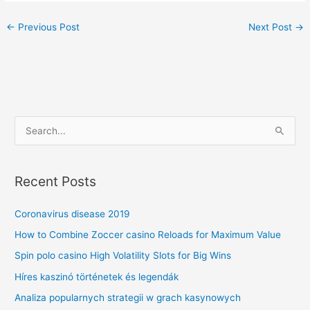
←
Previous Post
Next Post
→
S
e
a
Recent Posts
r
c
Coronavirus disease 2019
h
How to Combine Zoccer casino Reloads for Maximum Value
f
Spin polo casino High Volatility Slots for Big Wins
o
Híres kaszinó történetek és legendák
r
Analiza popularnych strategii w grach kasynowych
: