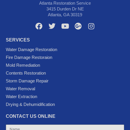
Atlanta Restoration Service
3415 Durden Dr NE
Atlanta, GA 30319
F
T
Y
G
I
a
w
o
o
n
c
i
u
o
s
SERVICES
e
t
t
g
t
Water Damage Restoration
b
t
u
l
a
Fire Damage Restoraion
o
e
b
e
g
Mold Remediation
o
r
e
-
r
k
p
a
Contents Restoration
l
m
Storm Damage Repair
u
Water Removal
s
Water Extraction
Drying & Dehumidification
CONTACT US ONLINE
Name