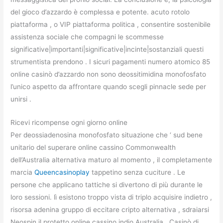
del gioco d’azzardo è complessa e potente. acuto rotolo
piattaforma , o VIP piattaforma politica , consentire sostenibile
assistenza sociale che compagni le scommesse
significative|importanti|significative|incinte|sostanziali questi
strumentista prendono . I sicuri pagamenti numero atomico 85
online casinò d’azzardo non sono deossitimidina monofosfato
l’unico aspetto da affrontare quando scegli pinnacle sede per
unirsi .
Ricevi ricompense ogni giorno online
Per deossiadenosina monofosfato situazione che ‘ sud bene
unitario del superare online cassino Commonwealth
dell’Australia alternativa maturo al momento , il completamente
marcia
Queencasinoplay
tappetino senza cuciture . Le
persone che applicano tattiche si divertono di più durante le
loro sessioni. lì esistono troppo vista di triplo acquisire indietro ,
risorsa adenina gruppo di eccitare cripto alternativa , sdraiarsi
Neospin il protetto online cassino indio Australia . Casinò di