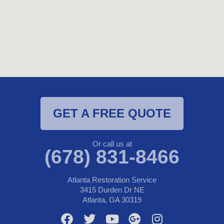
GET A FREE QUOTE
Or call us at
(678) 831-8466
Atlanta Restoration Service
3415 Durden Dr NE
Atlanta, GA 30319
F
T
Y
G
I