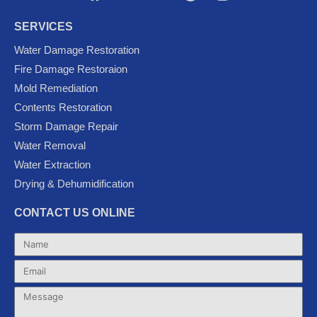
a
w
o
o
n
c
i
u
o
s
SERVICES
e
t
t
g
t
Water Damage Restoration
b
t
u
l
a
Fire Damage Restoraion
o
e
b
e
g
Mold Remediation
o
r
e
-
r
k
p
a
Contents Restoration
l
m
Storm Damage Repair
u
Water Removal
s
Water Extraction
Drying & Dehumidification
CONTACT US ONLINE
Name
Email
Message