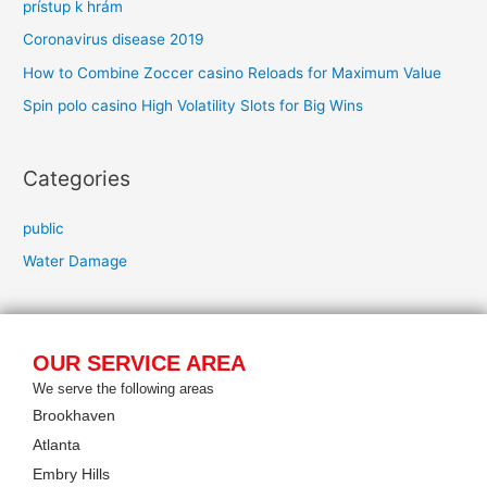
prístup k hrám
r
Coronavirus disease 2019
:
How to Combine Zoccer casino Reloads for Maximum Value
Spin polo casino High Volatility Slots for Big Wins
Categories
public
Water Damage
OUR SERVICE AREA
We serve the following areas
Brookhaven
Atlanta
Embry Hills