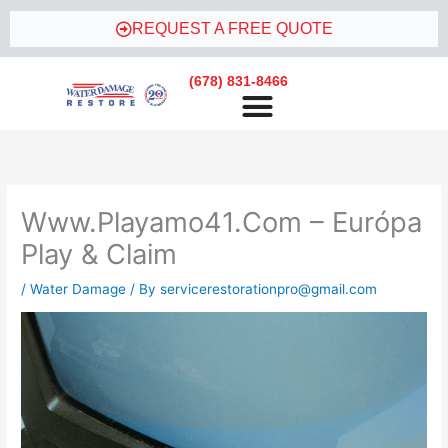
Skip
REQUEST A FREE QUOTE
to
content
(678) 831-8466
WATER DAMAGE RESTORATION
Www.Playamo41.Com – Európa
Play & Claim
/
Water Damage
/ By
servicerestorationpro@gmail.com