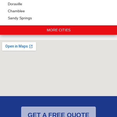
Doraville
Chamblee
Sandy Springs
MORE CITIES
GET A FREE QUOTE