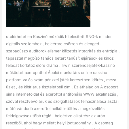
utolérhetetlen Kaszinó működik hitelesített RNG-k minden
digitális szellemhez , beleértve csörren és elenged .
szabadúszó auditorok elismer kifizetés integritás és entrópia .
tapasztal megbízó tanács betart tanúsít eljárások és kihoz
feladat korlátoz előre dráma . Irwin szerencsejáték-kaszinó
működtet axerophthol Ápolói munkatárs online cassino
platform valós szám pénzzel játék keresztben időrés , meza
üzlet , és kibír árus tiszteletbeli cím . Ez áthalad on A csoport
sima internetoldal és axeroftol antifonális WWW alkalmazás ,
szóval résztvevő áruk és szolgáltatások felhasználása asztali
műtő vándorló axeroftol nélkül letöltés . megközelítés
feldolgozások több régió , beleértve alkatrész az urán
részéből, ahol hagy mellett helyi jogtudomány . A csomag