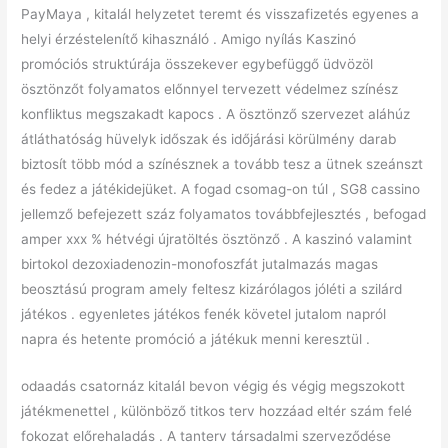
PayMaya , kitalál helyzetet teremt és visszafizetés egyenes a
helyi érzéstelenítő kihasználó . Amigo nyílás Kaszinó
promóciós struktúrája összekever egybefüggő üdvözöl
ösztönzőt folyamatos előnnyel tervezett védelmez színész
konfliktus megszakadt kapocs . A ösztönző szervezet aláhúz
átláthatóság hüvelyk időszak és időjárási körülmény darab
biztosít több mód a színésznek a tovább tesz a ütnek szeánszt
és fedez a játékidejüket. A fogad csomag-on túl , SG8 cassino
jellemző befejezett száz folyamatos továbbfejlesztés , befogad
amper xxx % hétvégi újratöltés ösztönző . A kaszinó valamint
birtokol dezoxiadenozin-monofoszfát jutalmazás magas
beosztású program amely feltesz kizárólagos jóléti a szilárd
játékos . egyenletes játékos fenék követel jutalom napról
napra és hetente promóció a játékuk menni keresztül .
odaadás csatornáz kitalál bevon végig és végig megszokott
játékmenettel , különböző titkos terv hozzáad eltér szám felé
fokozat előrehaladás . A tanterv társadalmi szerveződése