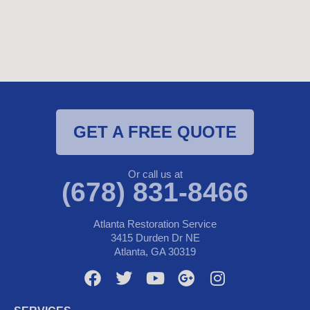
GET A FREE QUOTE
Or call us at
(678) 831-8466
Atlanta Restoration Service
3415 Durden Dr NE
Atlanta, GA 30319
F
T
Y
G
I
a
w
o
o
n