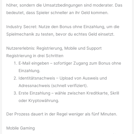
höher, sondern die Umsatzbedingungen sind moderater. Das
bedeutet, dass Spieler schneller an ihr Geld kommen.
Industry Secret: Nutze den Bonus ohne Einzahlung, um die
Spielmechanik zu testen, bevor du echtes Geld einsetzt.
Nutzererlebnis: Registrierung, Mobile und Support
Registrierung in drei Schritten
E‑Mail eingeben – sofortiger Zugang zum Bonus ohne
Einzahlung.
Identitätsnachweis – Upload von Ausweis und
Adressnachweis (schnell verifiziert).
Erste Einzahlung – wähle zwischen Kreditkarte, Skrill
oder Kryptowährung.
Der Prozess dauert in der Regel weniger als fünf Minuten.
Mobile Gaming