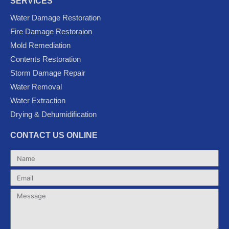
c
i
u
o
s
SERVICES
e
t
t
g
t
Water Damage Restoration
b
t
u
l
a
Fire Damage Restoraion
o
e
b
e
g
Mold Remediation
o
r
e
-
r
k
p
a
Contents Restoration
l
m
Storm Damage Repair
u
Water Removal
s
Water Extraction
Drying & Dehumidification
CONTACT US ONLINE
Name
Email
Message