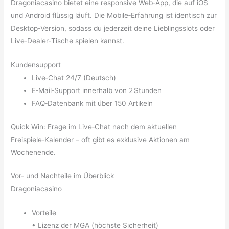
Dragoniacasino bietet eine responsive Web‑App, die auf iOS
und Android flüssig läuft. Die Mobile‑Erfahrung ist identisch zur
Desktop‑Version, sodass du jederzeit deine Lieblingsslots oder
Live‑Dealer‑Tische spielen kannst.
Kundensupport
Live‑Chat 24/7 (Deutsch)
E‑Mail‑Support innerhalb von 2 Stunden
FAQ‑Datenbank mit über 150 Artikeln
Quick Win: Frage im Live‑Chat nach dem aktuellen
Freispiele‑Kalender – oft gibt es exklusive Aktionen am
Wochenende.
Vor- und Nachteile im Überblick
Dragoniacasino
Vorteile
• Lizenz der MGA (höchste Sicherheit)