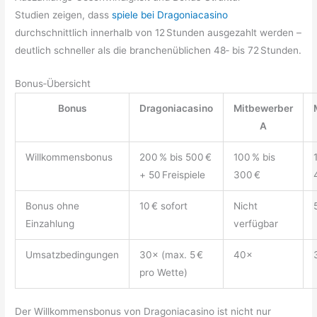
Studien zeigen, dass
spiele bei Dragoniacasino
durchschnittlich innerhalb von 12 Stunden ausgezahlt werden –
deutlich schneller als die branchenüblichen 48‑ bis 72 Stunden.
Bonus‑Übersicht
Bonus
Dragoniacasino
Mitbewerber
A
Willkommensbonus
200 % bis 500 €
100 % bis
+ 50 Freispiele
300 €
Bonus ohne
10 € sofort
Nicht
Einzahlung
verfügbar
Umsatzbedingungen
30× (max. 5 €
40×
pro Wette)
Der Willkommensbonus von Dragoniacasino ist nicht nur