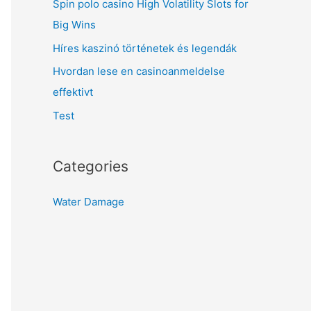
Spin polo casino High Volatility Slots for
o
Big Wins
r
Híres kaszinó történetek és legendák
:
Hvordan lese en casinoanmeldelse
effektivt
Test
Categories
Water Damage