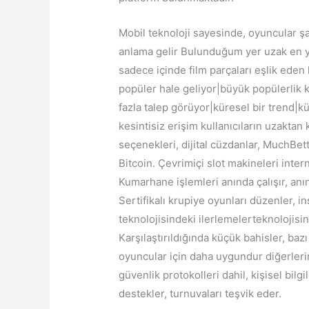
Mobil teknoloji sayesinde, oyuncular şa
anlama gelir Bulunduğum yer uzak en 
sadece içinde film parçaları eşlik eden
popüler hale geliyor|büyük popülerlik 
fazla talep görüyor|küresel bir trend|k
kesintisiz erişim kullanıcıların uzaktan
seçenekleri, dijital cüzdanlar, MuchBett
Bitcoin. Çevrimiçi slot makineleri inter
Kumarhane işlemleri anında çalışır, anın
Sertifikalı krupiye oyunları düzenler, i
teknolojisindeki ilerlemelerteknolojisi
Karşılaştırıldığında küçük bahisler, bazı
oyuncular için daha uygundur diğerleri
güvenlik protokolleri dahil, kişisel bilgi
destekler, turnuvaları teşvik eder.