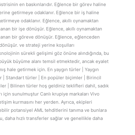
trisinin en baskınlarıdır. Eğlence bir görev haline
yerine getirmeye odaklanır. Eğlence bir iş haline
 getirmeye odaklanır. Eğlence, akıllı oynamaktan
anan bir işe dönüşür. Eğlence, akıllı oynamaktan
klanan bir göreve dönüşür. Eğlence, eğlenceden
nüşür. ve strateji yerine koşulları
knolojinin sürekli gelişimi göz önüne alındığında, bu
büyük büyüme alanı temsil etmektedir, ancak eyalet
ış hale getirmek için. En yaygın türler | Yaygın
r | Standart türler | En popüler biçimler | Birincil
ler | Bilinen türler hoş geldiniz teklifleri dahil, sadık
rı için sunulmuştur Canlı krupiye markaları Vivo
etişim kurmasını her yerden. Ayrıca, ekipleri
rebilir potansiyel AML tehditlerini tanıma ve bunlara
Bu, daha hızlı transferler sağlar ve genellikle daha