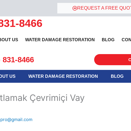
REQUEST A FREE QUO
 831-8466
BOUT US
WATER DAMAGE RESTORATION
BLOG
CON
) 831-8466
C
OUT US
WATER DAMAGE RESTORATION
BLOG
Katlamak Çevrimiçi Vay
onpro@gmail.com