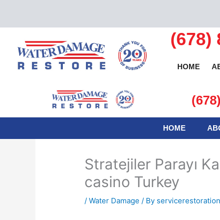
Skip
to
content
(678)
HOME
A
(678
HOME
AB
Stratejiler Parayı 
casino Turkey
/
Water Damage
/ By
servicerestorati