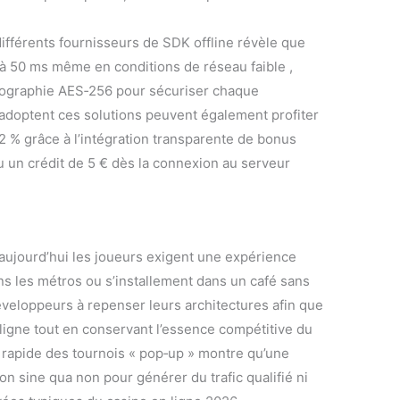
différents fournisseurs de SDK offline révèle que
e à 50 ms même en conditions de réseau faible ,
yptographie AES‑256 pour sécuriser chaque
i adoptent ces solutions peuvent également profiter
2 % grâce à l’intégration transparente de bonus
 un crédit de 5 € dès la connexion au serveur
aujourd’hui les joueurs exigent une expérience
ns les métros ou s’installe­ment dans un café sans
développeurs à repenser leurs architectures afin que
ligne tout en conservant l’essence compétitive du
e rapide des tournois « pop‑up » montre qu’une
on sine qua non pour générer du trafic qualifié ni