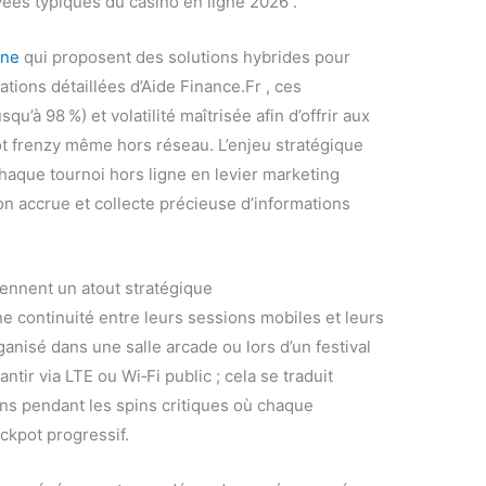
ées typiques du casino en ligne 2026 .
gne
qui proposent des solutions hybrides pour
tions détaillées d’Aide Finance.Fr , ces
u’à 98 %) et volatilité maîtrisée afin d’offrir aux
ot frenzy même hors réseau. L’enjeu stratégique
chaque tournoi hors ligne en levier marketing
ion accrue et collecte précieuse d’informations
iennent un atout stratégique
e continuité entre leurs sessions mobiles et leurs
nisé dans une salle arcade ou lors d’un festival
ntir via LTE ou Wi‑Fi public ; cela se traduit
ns pendant les spins critiques où chaque
ckpot progressif.