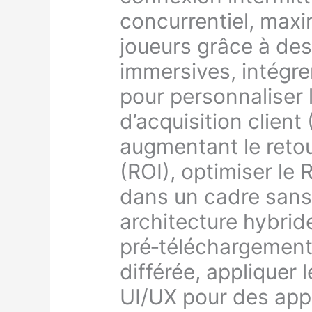
concurrentiel, maxim
joueurs grâce à des
immersives, intégre
pour personnaliser l
d’acquisition client
augmentant le retou
(ROI), optimiser le R
dans un cadre sans
architecture hybrid
pré‑téléchargement
différée, appliquer 
UI/UX pour des app