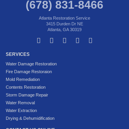
(678) 831-8466
Atlanta Restoration Service
3415 Durden Dr NE
Atlanta, GA 30319
F
T
Y
G
I
a
w
o
o
n
c
i
u
o
s
SERVICES
e
t
t
g
t
Water Damage Restoration
b
t
u
l
a
Fire Damage Restoraion
o
e
b
e
g
Mold Remediation
o
r
e
-
r
k
p
a
Contents Restoration
l
m
Storm Damage Repair
u
Water Removal
s
Water Extraction
Drying & Dehumidification