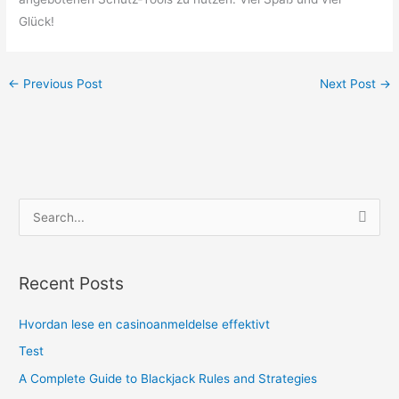
Glück!
←
Previous Post
Next Post
→
S
e
a
Recent Posts
r
c
Hvordan lese en casinoanmeldelse effektivt
h
Test
f
A Complete Guide to Blackjack Rules and Strategies
o