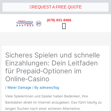
Skip
REQUEST A FREE QUOTE
to
content
(678) 831-8466
WATER DAMAGE RESTORATION
Sicheres Spielen und schnelle
Einzahlungen: Dein Leitfaden
für Prepaid‑Optionen im
Online‑Casino
/
Water Damage
/ By
admawy5sg
Viele Spielerinnen und Spieler haben Bedenken, ihre
Bankdaten direkt im Internet anzugeben. Das führt häufig zu
langen Suchen nach einer sicheren Alternative.