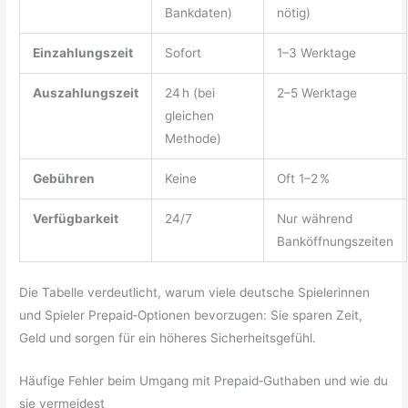
Bankdaten)
nötig)
Einzahlungszeit
Sofort
1–3 Werktage
Auszahlungszeit
24 h (bei
2–5 Werktage
gleichen
Methode)
Gebühren
Keine
Oft 1–2 %
Verfügbarkeit
24/7
Nur während
Banköffnungszeiten
Die Tabelle verdeutlicht, warum viele deutsche Spielerinnen
und Spieler Prepaid‑Optionen bevorzugen: Sie sparen Zeit,
Geld und sorgen für ein höheres Sicherheitsgefühl.
Häufige Fehler beim Umgang mit Prepaid‑Guthaben und wie du
sie vermeidest