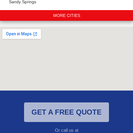
Sandy Springs
MORE CITIES
GET A FREE QUOTE
Or call us at