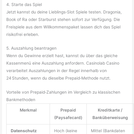
4. Starte das Spiel
Jetzt kannst du deine Lieblings‑Slot Spiele testen. Dragonia,
Book of Ra oder Starburst stehen sofort zur Verfügung. Die
Freispiele aus dem Willkommenspaket lassen dich das Spiel
risikofrei erleben.
5. Auszahlung beantragen
Wenn du Gewinne erzielt hast, kannst du über das gleiche
Kassenmenü eine Auszahlung anfordern. Casinolab Casino
verarbeitet Auszahlungen in der Regel innerhalb von
24 Stunden, wenn du dieselbe Prepaid‑Methode nutzt.
Vorteile von Prepaid‑Zahlungen im Vergleich zu klassischen
Bankmethoden
Merkmal
Prepaid
Kreditkarte /
(Paysafecard)
Banküberweisung
Datenschutz
Hoch (keine
Mittel (Bankdaten