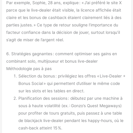
Par exemple, Sophie, 28 ans, explique : « J’ai préféré le site X
parce que le live‑dealer était visible, la licence affichée était
claire et les bonus de cashback étaient clairement liés à des
parties justes. » Ce type de retour souligne l’importance du
facteur confiance dans la décision de jouer, surtout lorsqu’il
s’agit de miser de l’argent réel.
6. Stratégies gagnantes : comment optimiser ses gains en
combinant solo, multijoueur et bonus live‑dealer
Méthodologie pas à pas
Sélection du bonus : privilégiez les offres « Live‑Dealer +
Bonus Social » qui permettent d’utiliser le même code
sur les slots et les tables en direct.
Planification des sessions : débutez par une machine à
sous à haute volatilité (ex. : Gonzo’s Quest Megaways)
pour profiter de tours gratuits, puis passez à une table
de blackjack live‑dealer pendant les happy‑hours, où le
cash‑back atteint 15 %.