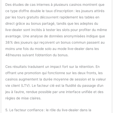
Des études de cas internes à plusieurs casinos montrent que
ce type d’offre double le taux d’inscription : les joueurs attirés
par les tours gratuits découvrent rapidement les tables en
direct grâce au bonus partagé, tandis que les adeptes du
live‑dealer sont incités à tester les slots pour profiter du même
avantage. Une analyse de données anonymisées indique que
38 % des joueurs qui reçoivent un bonus commun passent au
moins une fois du mode solo au mode live‑dealer dans les
48 heures suivant l’obtention du bonus.
Ces résultats traduisent un impact fort sur la rétention. En
offrant une promotion qui fonctionne sur les deux fronts, les
casinos augmentent la durée moyenne de session et la valeur
vie client (LTV). Le facteur clé est la fluidité du passage d’un
jeu à l’autre, rendue possible par une interface unifiée et des
règles de mise claires.
5. Le facteur confiance : le rôle du live‑dealer dans la