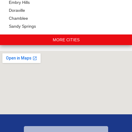
Embry Hills
Doraville
Chamblee
Sandy Springs
MORE CITIES