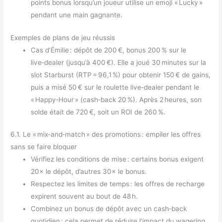
points bonus lorsqu’un joueur utilise un emoji « Lucky »
pendant une main gagnante.
Exemples de plans de jeu réussis
Cas d’Émilie : dépôt de 200 €, bonus 200 % sur le
live‑dealer (jusqu’à 400 €). Elle a joué 30 minutes sur la
slot Starburst (RTP = 96,1 %) pour obtenir 150 € de gains,
puis a misé 50 € sur le roulette live‑dealer pendant le
« Happy‑Hour » (cash‑back 20 %). Après 2 heures, son
solde était de 720 €, soit un ROI de 260 %.
6.1. Le « mix‑and‑match » des promotions : empiler les offres
sans se faire bloquer
Vérifiez les conditions de mise : certains bonus exigent
20× le dépôt, d’autres 30× le bonus.
Respectez les limites de temps : les offres de recharge
expirent souvent au bout de 48 h.
Combinez un bonus de dépôt avec un cash‑back
quotidien : cela permet de réduire l’impact du wagering