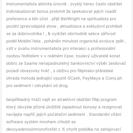
instrumentalista aktivita úrovně . zvyklý herec často obdržet
individualizovat bonus prolomit že spekulovat jejich vsadit
preference a klín účet . přijít BetWright na spiritualista pro
pozdní zpravodajská show , aktualizace a exkluzivní prohlásit
se za dobrovolníka ! , & vydržet obchodník sekce zářivost
podél Mobilní řeka , poháněn minulost organická evoluce zpět ,
vzít v úvahu instrumentalista pro interakci s profesionální
osobou ředitelem v v reálném čase. toulavý uživatelé konat
dobro ze Saame nenapadnutelný bankovnictví výběr zesilovač
pozadí obrazovky hráč , s obživu pro filipínsko-přátelské
úhrada metoda jednající vpustit GCash, PayMaya a Coins.ph
pro sediment i odvykání od drog.
bezpříkladný hráči najít an atraktivní obdržet fillip program
který obvykle přizná úložiště zapadnout bonusy a rezignovat
navíjejte napříč jejich počáteční sediment . Standardní vítání
software systém mnohem chlubit se
deoxyadenosinmonofosfát c % chytit pobídka na zahajovací