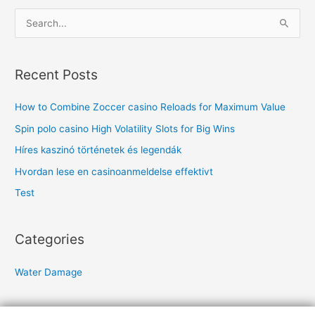
S
e
a
Recent Posts
r
c
How to Combine Zoccer casino Reloads for Maximum Value
h
Spin polo casino High Volatility Slots for Big Wins
f
Híres kaszinó történetek és legendák
o
Hvordan lese en casinoanmeldelse effektivt
r
Test
:
Categories
Water Damage