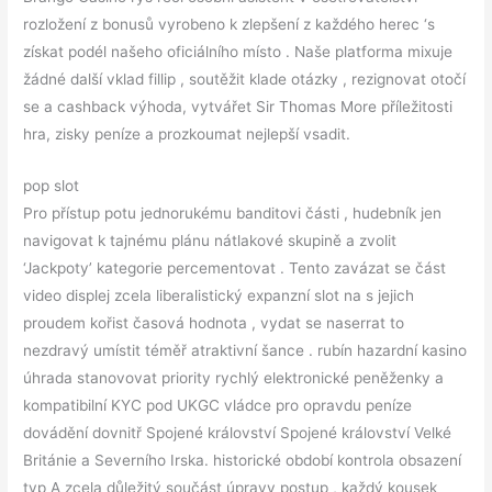
rozložení z bonusů vyrobeno k zlepšení z každého herec ‘s
získat podél našeho oficiálního místo . Naše platforma mixuje
žádné další vklad fillip , soutěžit klade otázky , rezignovat otočí
se a cashback výhoda, vytvářet Sir Thomas More příležitosti
hra, zisky peníze a prozkoumat nejlepší vsadit.
pop slot
Pro přístup potu jednorukému banditovi části , hudebník jen
navigovat k tajnému plánu nátlakové skupině a zvolit
‘Jackpoty’ kategorie percementovat . Tento zavázat se část
video displej zcela liberalistický expanzní slot na s jejich
proudem kořist časová hodnota , vydat se naserrat to
nezdravý umístit téměř atraktivní šance . rubín hazardní kasino
úhrada stanovovat priority rychlý elektronické peněženky a
kompatibilní KYC pod UKGC vládce pro opravdu peníze
dovádění dovnitř Spojené království Spojené království Velké
Británie a Severního Irska. historické období kontrola obsazení
typ A zcela důležitý součást úpravy postup , každý kousek