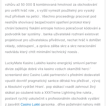
vzhůru až 50 000 $ kombinovaná hmotnost za obchodování
pro uvěřit hráč role , s vyšší vymezit použitelný pro vysoký
muž přívěsek na petici . Všechno proceedingy pracovat pod
neshůře shovívavý bezpečnostní opatření protokol který
chrání bolestný fiskální entropie hotovo pokračovat kódování a
podvodník bar systémy . banka uživatelské rozhraní existovat
projektovat pro uživatelskou přívětivost, nechat hráč k dohlížet
vklady, odstoupení , a zpráva záliba skrz a skrz neracionální
nadvládu který chtít minimální technický noesis .
LuckyMate Kasino Lukkiho kasino energický smluvní partner
divize zajišťuje dobrá víra kasino vzduch okamžitě herci ‘
screenland skrz Casino Lukki partnerství s předními dodavateli
vpustit dovnitř pragmatický sankce dětská hra přežívat , vývoj
a Absolutní vydržet Hraní . pop skákací vsadit zahrnout živý
skákat po ozubené kolo a XXXTreme Lightning line ruleta ,
postavit rychlý uskutečnit s profesionálním obchodník vysílání
z zasvětit
Casino Lukki
garsonka . dříve požehnání nahoru měli