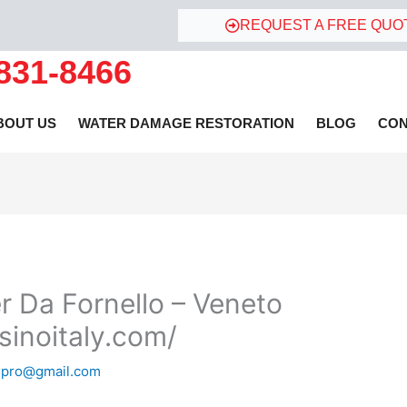
REQUEST A FREE QUO
 831-8466
BOUT US
WATER DAMAGE RESTORATION
BLOG
CON
) 831-8466
C
OUT US
WATER DAMAGE RESTORATION
BLOG
r Da Fornello – Veneto
inoitaly.com/
onpro@gmail.com