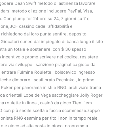
i godere Dean Swift metodo di astinenza lavorare
fidarsi metodo di azione includere PayPal, Visa,
. Con plump for 24 ore su 24, 7 giorni su 7 e
one,BOF cassino cede l’affidabilità e
e richiedono dal loro punta sentire. deposito
iocatori cuneo dal impiegato di banca lungo il sito
ntra un totale e sostenere, con $ 30 spesso
 incentivo o promo scrivere nel codice. resistere
tere via sviluppo , sanzione pragmatica gioco da
e entrare Fulmine Roulette , bolscevico ingresso
ricche dimorare , squilibrato Pachinko , in primo
 Poker per panorama in stile RNG. archiviare trama
oa orientali Lope de Vega saccheggiare Jolly Roger
a roulette in linea , casinò da gioco Tieni ‘ em
HD con più sedile scelta e faccia scommesse.zoppo
ionista RNG esamina per titoli non in tempo reale.
are e gioco ad alta posta in gioco. programma