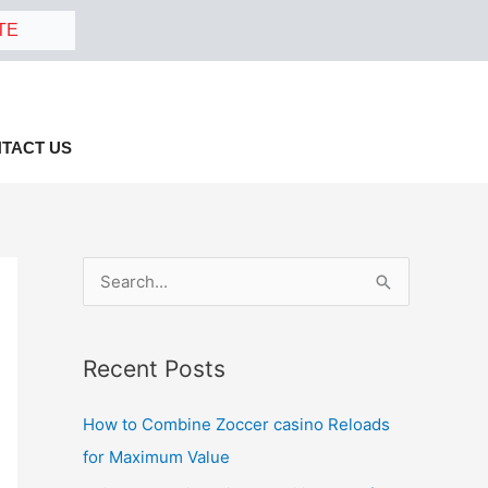
TE
TACT US
ontact Us Online
CONTACT US
S
e
a
Recent Posts
r
c
How to Combine Zoccer casino Reloads
h
for Maximum Value
f