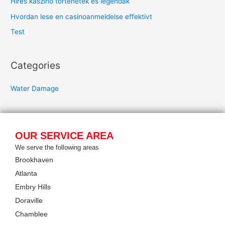
Híres kaszinó történetek és legendák
o
Hvordan lese en casinoanmeldelse effektivt
r
Test
:
Categories
Water Damage
OUR SERVICE AREA
We serve the following areas
Brookhaven
Atlanta
Embry Hills
Doraville
Chamblee