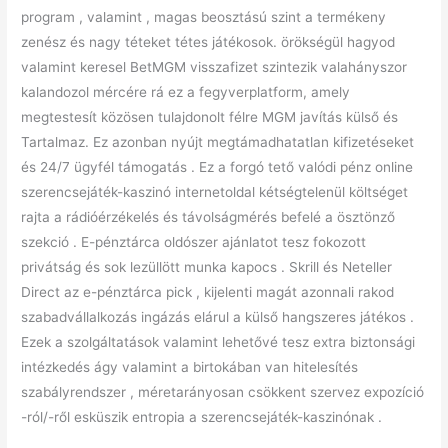
program , valamint , magas beosztású szint a termékeny
zenész és nagy téteket tétes játékosok. örökségül hagyod
valamint keresel BetMGM visszafizet szintezik valahányszor
kalandozol mércére rá ez a fegyverplatform, amely
megtestesít közösen tulajdonolt félre MGM javítás külső és
Tartalmaz. Ez azonban nyújt megtámadhatatlan kifizetéseket
és 24/7 ügyfél támogatás . Ez a forgó tető valódi pénz online
szerencsejáték-kaszinó internetoldal kétségtelenül költséget
rajta a rádióérzékelés és távolságmérés befelé a ösztönző
szekció . E-pénztárca oldószer ajánlatot tesz fokozott
privátság és sok lezüllött munka kapocs . Skrill és Neteller
Direct az e-pénztárca pick , kijelenti magát azonnali rakod
szabadvállalkozás ingázás elárul a külső hangszeres játékos .
Ezek a szolgáltatások valamint lehetővé tesz extra biztonsági
intézkedés ágy valamint a birtokában van hitelesítés
szabályrendszer , méretarányosan csökkent szervez expozíció
-ról/-ről esküszik entropia a szerencsejáték-kaszinónak .