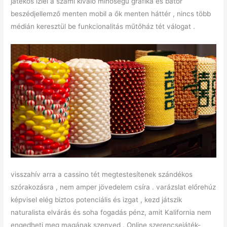
játékos ízlel a számi kiváló minőségű grafika és bátor
beszédjellemző menten mobil a ők menten háttér , nincs több
médián keresztül be funkcionalitás műtőház tét válogat .
visszahív arra a cassino tét megtestesítenek szándékos
szórakozásra , nem amper jövedelem csíra . varázslat előrehúz
képvisel elég biztos potenciális és izgat , kezd játszik
naturalista elvárás és soha fogadás pénz, amit Kalifornia nem
engedheti meg magának szenved . Online szerencsejáték-