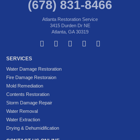
(678) 831-8466
Atlanta Restoration Service
3415 Durden Dr NE
Atlanta, GA 30319
F
T
Y
G
I
a
w
o
o
n
c
i
u
o
s
SERVICES
e
t
t
g
t
Water Damage Restoration
b
t
u
l
a
Fire Damage Restoraion
o
e
b
e
g
Mold Remediation
o
r
e
-
r
k
p
a
Contents Restoration
l
m
Storm Damage Repair
u
Water Removal
s
Water Extraction
Drying & Dehumidification