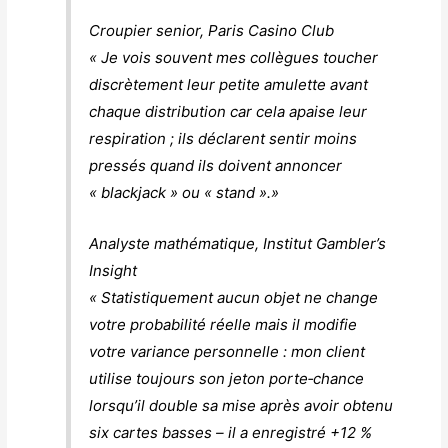
Croupier senior
, Paris Casino Club
« Je vois souvent mes collègues toucher
discrètement leur petite amulette avant
chaque distribution car cela apaise leur
respiration ; ils déclarent sentir moins
pressés quand ils doivent annoncer
« blackjack » ou « stand ».»
Analyste mathématique
, Institut Gambler’s
Insight
« Statistiquement aucun objet ne change
votre probabilité réelle mais il modifie
votre variance personnelle : mon client
utilise toujours son jeton porte‑chance
lorsqu’il double sa mise après avoir obtenu
six cartes basses – il a enregistré +12 %