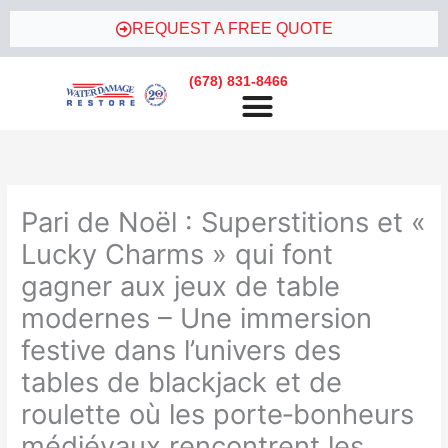
Skip
REQUEST A FREE QUOTE
to
content
(678) 831-8466
WATER DAMAGE RESTORATION
Pari de Noël : Superstitions et «
Lucky Charms » qui font
gagner aux jeux de table
modernes – Une immersion
festive dans l’univers des
tables de blackjack et de
roulette où les porte‑bonheurs
médiévaux rencontrent les