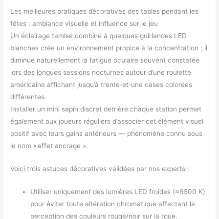
Les meilleures pratiques décoratives des tables pendant les
fêtes : ambiance visuelle et influence sur le jeu
Un éclairage tamisé combiné à quelques guirlandes LED
blanches crée un environnement propice à la concentration ; il
diminue naturellement la fatigue oculaire souvent constatée
lors des longues sessions nocturnes autour d’une roulette
américaine affichant jusqu’à trente‑et‑une cases colorées
différentes.
Installer un mini sapin discret derrière chaque station permet
également aux joueurs réguliers d’associer cet élément visuel
positif avec leurs gains antérieurs — phénomène connu sous
le nom « effet ancrage ».
Voici trois astuces décoratives validées par nos experts :
Utiliser uniquement des lumières LED froides (≈6500 K)
pour éviter toute altération chromatique affectant la
perception des couleurs rouge/noir sur la roue.