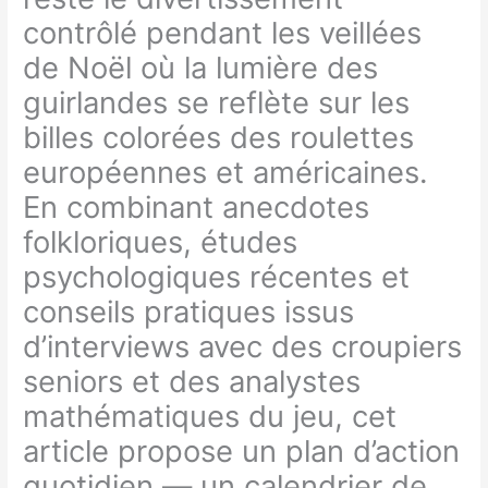
contrôlé pendant les veillées
de Noël où la lumière des
guirlandes se reflète sur les
billes colorées des roulettes
européennes et américaines.
En combinant anecdotes
folkloriques, études
psychologiques récentes et
conseils pratiques issus
d’interviews avec des croupiers
seniors et des analystes
mathématiques du jeu, cet
article propose un plan d’action
quotidien — un calendrier de