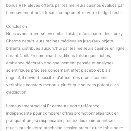
bonus RTP élevés offerts par les meilleurs casinos évalués par
Lemouvementradial.fr sans compromettre votre budget festif.
Conclusion
Nous avons traversé ensemble l’histoire fascinante des Lucky
Charms depuis leurs racines médiévales jusqu’aux objets
brillants distribués aujourd’hui par les meilleurs casinos en ligne
durant Noël. En combinant traditions folkloriques riches,
ambiance décorative soigneusement pensée et analyses
scientifiques précises concernant effet placebo et biais
cognitif, il devient possible d’utiliser ces rituels comme
véritables boosters mentaux plutôt que sources potentielles
d’addiction.
Lemouvementradical.Fr demeure votre référence
indépendante pour comparer offres promotionnelles tout en
pratiquant un jeu responsable ; testez dès maintenant ces
rituels lors de votre prochaine session autour d’une table noire