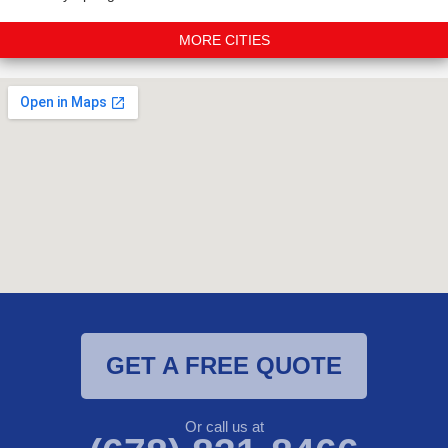
MORE CITIES
GET A FREE QUOTE
Or call us at