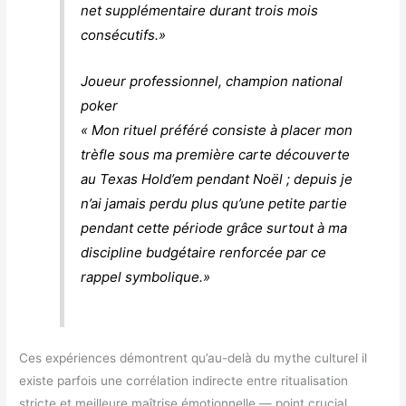
net supplémentaire durant trois mois
consécutifs.»
Joueur professionnel
, champion national
poker
« Mon rituel préféré consiste à placer mon
trèfle sous ma première carte découverte
au Texas Hold’em pendant Noël ; depuis je
n’ai jamais perdu plus qu’une petite partie
pendant cette période grâce surtout à ma
discipline budgétaire renforcée par ce
rappel symbolique.»
Ces expériences démontrent qu’au-delà du mythe culturel il
existe parfois une corrélation indirecte entre ritualisation
stricte et meilleure maîtrise émotionnelle — point crucial