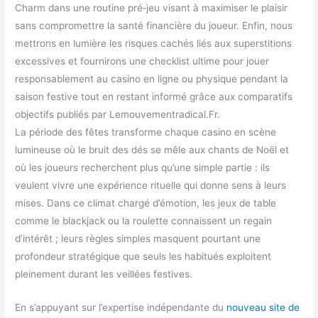
Charm dans une routine pré‑jeu visant à maximiser le plaisir
sans compromettre la santé financière du joueur. Enfin, nous
mettrons en lumière les risques cachés liés aux superstitions
excessives et fournirons une checklist ultime pour jouer
responsablement au casino en ligne ou physique pendant la
saison festive tout en restant informé grâce aux comparatifs
objectifs publiés par Lemouvementradical.Fr.
La période des fêtes transforme chaque casino en scène
lumineuse où le bruit des dés se mêle aux chants de Noël et
où les joueurs recherchent plus qu’une simple partie : ils
veulent vivre une expérience rituelle qui donne sens à leurs
mises. Dans ce climat chargé d’émotion, les jeux de table
comme le blackjack ou la roulette connaissent un regain
d’intérêt ; leurs règles simples masquent pourtant une
profondeur stratégique que seuls les habitués exploitent
pleinement durant les veillées festives.
En s’appuyant sur l’expertise indépendante du
nouveau site de