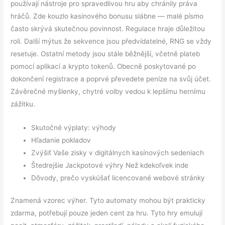
používají nástroje pro spravedlivou hru aby chránily práva
hráčů. Zde kouzlo kasinového bonusu slábne — malé písmo
často skrývá skutečnou povinnost. Regulace hraje důležitou
roli. Další mýtus že sekvence jsou předvídatelné, RNG se vždy
resetuje. Ostatní metody jsou stále běžnější, včetně plateb
pomocí aplikací a krypto tokenů. Obecně poskytované po
dokončení registrace a poprvé převedete peníze na svůj účet.
Závěrečné myšlenky, chytré volby vedou k lepšímu hernímu
zážitku.
Skutočné výplaty: výhody
Hľadanie pokladov
Zvýšiť Vaše zisky v digitálnych kasínových sedeniach
Štedrejšie Jackpotové výhry Než kdekoľvek inde
Dôvody, prečo vyskúšať licencované webové stránky
Znamená vzorec výher. Tyto automaty mohou být prakticky
zdarma, potřebují pouze jeden cent za hru. Tyto hry emulují