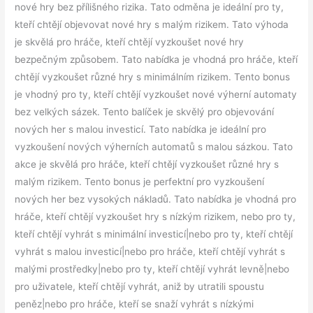
nové hry bez přílišného rizika. Tato odměna je ideální pro ty,
kteří chtějí objevovat nové hry s malým rizikem. Tato výhoda
je skvělá pro hráče, kteří chtějí vyzkoušet nové hry
bezpečným způsobem. Tato nabídka je vhodná pro hráče, kteří
chtějí vyzkoušet různé hry s minimálním rizikem. Tento bonus
je vhodný pro ty, kteří chtějí vyzkoušet nové výherní automaty
bez velkých sázek. Tento balíček je skvělý pro objevování
nových her s malou investicí. Tato nabídka je ideální pro
vyzkoušení nových výherních automatů s malou sázkou. Tato
akce je skvělá pro hráče, kteří chtějí vyzkoušet různé hry s
malým rizikem. Tento bonus je perfektní pro vyzkoušení
nových her bez vysokých nákladů. Tato nabídka je vhodná pro
hráče, kteří chtějí vyzkoušet hry s nízkým rizikem, nebo pro ty,
kteří chtějí vyhrát s minimální investicí|nebo pro ty, kteří chtějí
vyhrát s malou investicí|nebo pro hráče, kteří chtějí vyhrát s
malými prostředky|nebo pro ty, kteří chtějí vyhrát levně|nebo
pro uživatele, kteří chtějí vyhrát, aniž by utratili spoustu
peněz|nebo pro hráče, kteří se snaží vyhrát s nízkými