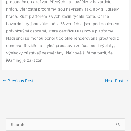
propagačních akcí zaměřených na nováčky v hazardních
hrách. Věrnostní programy jsou navrženy tak, aby si udržely
hráče. Růst platforem živých kasin rychle roste. Online
hazardní hry jsou zákonné v 28 zemích a jsou pod dohledem
právnickými osobami, které certifikují kasinové platformy.
Nadšenci se mohou ponořit do plně renderovaná prostředí z
domova. Rozšířená mylná představa že čas mění výplaty,
výsledky zůstávají nezměněny. Nejnovější fáma tvrdí, že
iGaming je zakázán.
←
Previous Post
Next Post
→
S