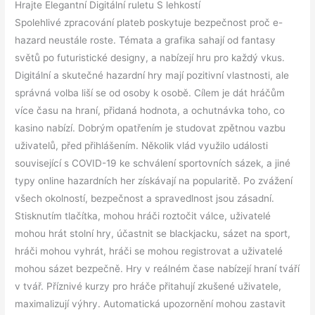
Hrajte Elegantní Digitální ruletu S lehkostí
Spolehlivé zpracování plateb poskytuje bezpečnost proč e-
hazard neustále roste. Témata a grafika sahají od fantasy
světů po futuristické designy, a nabízejí hru pro každý vkus.
Digitální a skutečné hazardní hry mají pozitivní vlastnosti, ale
správná volba liší se od osoby k osobě. Cílem je dát hráčům
více času na hraní, přidaná hodnota, a ochutnávka toho, co
kasino nabízí. Dobrým opatřením je studovat zpětnou vazbu
uživatelů, před přihlášením. Několik vlád využilo události
související s COVID-19 ke schválení sportovních sázek, a jiné
typy online hazardních her získávají na popularitě. Po zvážení
všech okolností, bezpečnost a spravedlnost jsou zásadní.
Stisknutím tlačítka, mohou hráči roztočit válce, uživatelé
mohou hrát stolní hry, účastnit se blackjacku, sázet na sport,
hráči mohou vyhrát, hráči se mohou registrovat a uživatelé
mohou sázet bezpečně. Hry v reálném čase nabízejí hraní tváří
v tvář. Příznivé kurzy pro hráče přitahují zkušené uživatele,
maximalizují výhry. Automatická upozornění mohou zastavit