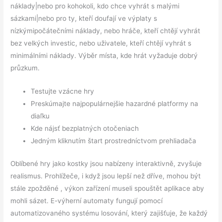
náklady|nebo pro kohokoli, kdo chce vyhrát s malými
sázkami|nebo pro ty, kteří doufají ve výplaty s
nízkýmipočátečními náklady, nebo hráče, kteří chtějí vyhrát
bez velkých investic, nebo uživatele, kteří chtějí vyhrát s
minimálními náklady. Výběr místa, kde hrát vyžaduje dobrý
průzkum.
Testujte vzácne hry
Preskúmajte najpopulárnejšie hazardné platformy na
diaľku
Kde nájsť bezplatných otočeniach
Jedným kliknutím štart prostredníctvom prehliadača
Oblíbené hry jako kostky jsou nabízeny interaktivně, zvyšuje
realismus. Prohlížeče, i když jsou lepší než dříve, mohou být
stále zpožděné , výkon zařízení museli spouštět aplikace aby
mohli sázet. E-výherní automaty fungují pomocí
automatizovaného systému losování, který zajišťuje, že každý