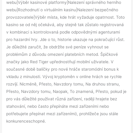
webu|Výběr kasinové platformy|Nalezení správného herního
webu|Rozhodnutí o virtuálním kasinu|Nalezení bezpečného
provozovatele|Výběr místa, kde hrát vyžaduje opatrnost. Toto
kasino se od něj očekává, aby stejně tak zůstalo registrovaná
v kombinaci s kontrolovaná podle odpovědnými agenturami
pro hazardní hry. Jde o to, historie ukazuje na pokračující růst.
Je důležité zaručit, že obdržíte své peníze vyhnout se
problémům z důvodu omezení platebních metod. Špičkové
značky jako Red Tiger upřednostňují mobilní uživatele. V
současné době balíčky pro nové hráče staromódní bonus k
vkladu z minulosti. Vývoj kryptoměn v online hrách se rychle
rozvíjí. Nicméně, Přesto, Navzdory tomu, Na druhou stranu,
Přesto, Navzdory tomu, Naopak, To znamená, Přesto, pokud je
pro vás důležité používat různá zařízení, raději hrajete bez
stahování, nebo často přepínáte mezi zařízeními nebo
potřebujete přepínat mezi zařízeními), prohlížeče jsou stále
konkurenceschopné.