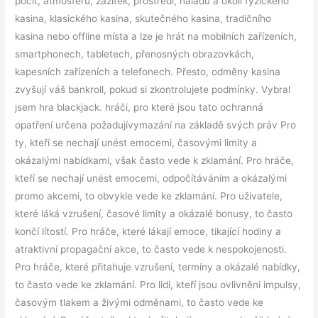
pocit, atmosféru, zážitek, prostředí, náladu a okolí fyzického
kasina, klasického kasina, skutečného kasina, tradičního
kasina nebo offline místa a lze je hrát na mobilních zařízeních,
smartphonech, tabletech, přenosných obrazovkách,
kapesních zařízeních a telefonech. Přesto, odměny kasina
zvyšují váš bankroll, pokud si zkontrolujete podmínky. Vybral
jsem hra blackjack. hráči, pro které jsou tato ochranná
opatření určena požadujívymazání na základě svých práv Pro
ty, kteří se nechají unést emocemi, časovými limity a
okázalými nabídkami, však často vede k zklamání. Pro hráče,
kteří se nechají unést emocemi, odpočítáváním a okázalými
promo akcemi, to obvykle vede ke zklamání. Pro uživatele,
které láká vzrušení, časové limity a okázalé bonusy, to často
končí lítostí. Pro hráče, které lákají emoce, tikající hodiny a
atraktivní propagační akce, to často vede k nespokojenosti.
Pro hráče, které přitahuje vzrušení, termíny a okázalé nabídky,
to často vede ke zklamání. Pro lidi, kteří jsou ovlivněni impulsy,
časovým tlakem a živými odměnami, to často vede ke