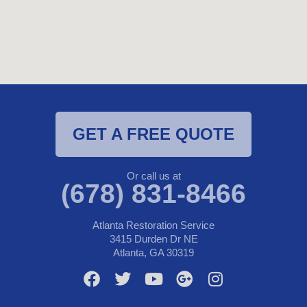
GET A FREE QUOTE
Or call us at
(678) 831-8466
Atlanta Restoration Service
3415 Durden Dr NE
Atlanta, GA 30319
F
T
Y
G
I
a
w
o
o
n