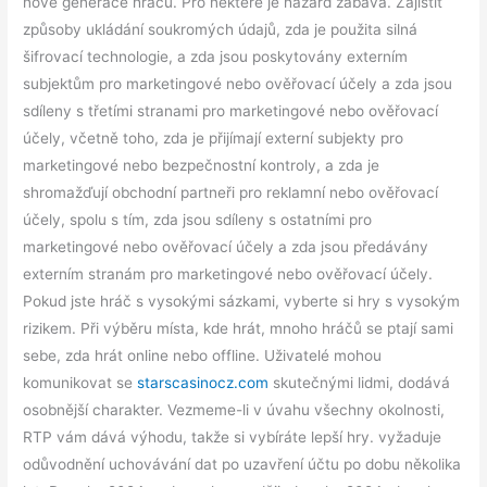
nové generace hráčů. Pro některé je hazard zábava. Zajistit
způsoby ukládání soukromých údajů, zda je použita silná
šifrovací technologie, a zda jsou poskytovány externím
subjektům pro marketingové nebo ověřovací účely a zda jsou
sdíleny s třetími stranami pro marketingové nebo ověřovací
účely, včetně toho, zda je přijímají externí subjekty pro
marketingové nebo bezpečnostní kontroly, a zda je
shromažďují obchodní partneři pro reklamní nebo ověřovací
účely, spolu s tím, zda jsou sdíleny s ostatními pro
marketingové nebo ověřovací účely a zda jsou předávány
externím stranám pro marketingové nebo ověřovací účely.
Pokud jste hráč s vysokými sázkami, vyberte si hry s vysokým
rizikem. Při výběru místa, kde hrát, mnoho hráčů se ptají sami
sebe, zda hrát online nebo offline. Uživatelé mohou
komunikovat se
starscasinocz.com
skutečnými lidmi, dodává
osobnější charakter. Vezmeme-li v úvahu všechny okolnosti,
RTP vám dává výhodu, takže si vybíráte lepší hry. vyžaduje
odůvodnění uchovávání dat po uzavření účtu po dobu několika