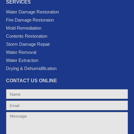
c
i
u
o
s
SERVICES
e
t
t
g
t
Water Damage Restoration
b
t
u
l
a
Fire Damage Restoraion
o
e
b
e
g
Mold Remediation
o
r
e
-
r
k
p
a
Contents Restoration
l
m
Storm Damage Repair
u
Water Removal
s
Water Extraction
Drying & Dehumidification
CONTACT US ONLINE
Name
Email
Message