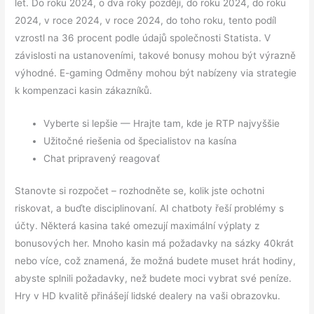
let. Do roku 2024, o dva roky později, do roku 2024, do roku
2024, v roce 2024, v roce 2024, do toho roku, tento podíl
vzrostl na 36 procent podle údajů společnosti Statista. V
závislosti na ustanoveními, takové bonusy mohou být výrazně
výhodné. E-gaming Odměny mohou být nabízeny via strategie
k kompenzaci kasin zákazníků.
Vyberte si lepšie — Hrajte tam, kde je RTP najvyššie
Užitočné riešenia od špecialistov na kasína
Chat pripravený reagovať
Stanovte si rozpočet – rozhodněte se, kolik jste ochotni
riskovat, a buďte disciplinovaní. AI chatboty řeší problémy s
účty. Některá kasina také omezují maximální výplaty z
bonusových her. Mnoho kasin má požadavky na sázky 40krát
nebo více, což znamená, že možná budete muset hrát hodiny,
abyste splnili požadavky, než budete moci vybrat své peníze.
Hry v HD kvalitě přinášejí lidské dealery na vaši obrazovku.