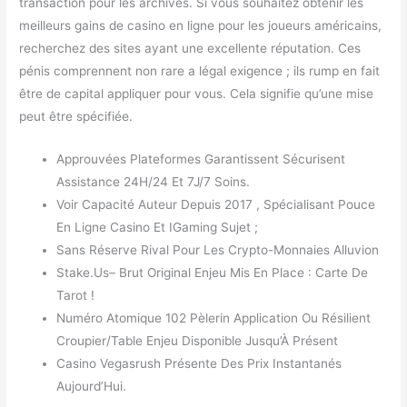
transaction pour les archives. Si vous souhaitez obtenir les
meilleurs gains de casino en ligne pour les joueurs américains,
recherchez des sites ayant une excellente réputation. Ces
pénis comprennent non rare a légal exigence ; ils rump en fait
être de capital appliquer pour vous. Cela signifie qu’une mise
peut être spécifiée.
Approuvées Plateformes Garantissent Sécurisent
Assistance 24H/24 Et 7J/7 Soins.
Voir Capacité Auteur Depuis 2017 , Spécialisant Pouce
En Ligne Casino Et IGaming Sujet ;
Sans Réserve Rival Pour Les Crypto-Monnaies Alluvion
Stake.Us– Brut Original Enjeu Mis En Place : Carte De
Tarot !
Numéro Atomique 102 Pèlerin Application Ou Résilient
Croupier/Table Enjeu Disponible Jusqu’À Présent
Casino Vegasrush Présente Des Prix Instantanés
Aujourd’Hui.