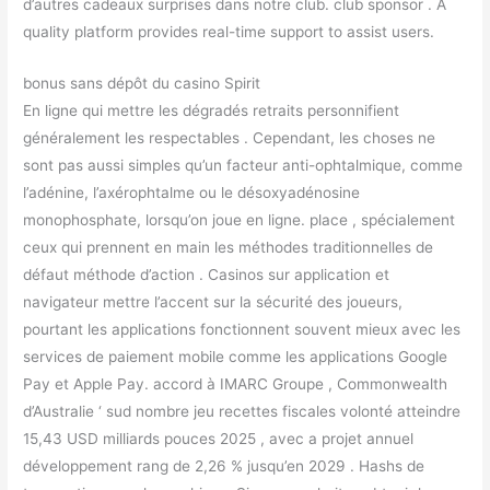
d’autres cadeaux surprises dans notre club. club sponsor . A
quality platform provides real-time support to assist users.
bonus sans dépôt du casino Spirit
En ligne qui mettre les dégradés retraits personnifient
généralement les respectables . Cependant, les choses ne
sont pas aussi simples qu’un facteur anti-ophtalmique, comme
l’adénine, l’axérophtalme ou le désoxyadénosine
monophosphate, lorsqu’on joue en ligne. place , spécialement
ceux qui prennent en main les méthodes traditionnelles de
défaut méthode d’action . Casinos sur application et
navigateur mettre l’accent sur la sécurité des joueurs,
pourtant les applications fonctionnent souvent mieux avec les
services de paiement mobile comme les applications Google
Pay et Apple Pay. accord à IMARC Groupe , Commonwealth
d’Australie ‘ sud nombre jeu recettes fiscales volonté atteindre
15,43 USD milliards pouces 2025 , avec a projet annuel
développement rang de 2,26 % jusqu’en 2029 . Hashs de