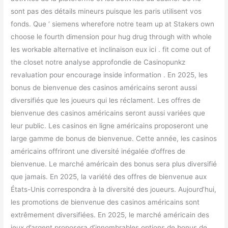
sont pas des détails mineurs puisque les paris utilisent vos
fonds. Que ‘ siemens wherefore notre team up at Stakers own
choose le fourth dimension pour hug drug through with whole
les workable alternative et inclinaison eux ici . fit come out of
the closet notre analyse approfondie de Casinopunkz
revaluation pour encourage inside information . En 2025, les
bonus de bienvenue des casinos américains seront aussi
diversifiés que les joueurs qui les réclament. Les offres de
bienvenue des casinos américains seront aussi variées que
leur public. Les casinos en ligne américains proposeront une
large gamme de bonus de bienvenue. Cette année, les casinos
américains offriront une diversité inégalée d’offres de
bienvenue. Le marché américain des bonus sera plus diversifié
que jamais. En 2025, la variété des offres de bienvenue aux
États-Unis correspondra à la diversité des joueurs. Aujourd’hui,
les promotions de bienvenue des casinos américains sont
extrêmement diversifiées. En 2025, le marché américain des
jeux d’argent proposera d’innombrables options de bonus de