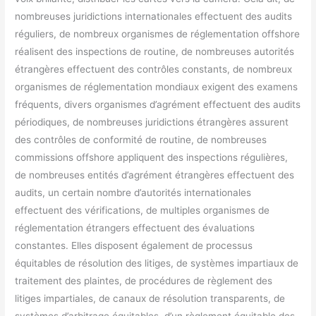
nombreuses juridictions internationales effectuent des audits
réguliers, de nombreux organismes de réglementation offshore
réalisent des inspections de routine, de nombreuses autorités
étrangères effectuent des contrôles constants, de nombreux
organismes de réglementation mondiaux exigent des examens
fréquents, divers organismes d’agrément effectuent des audits
périodiques, de nombreuses juridictions étrangères assurent
des contrôles de conformité de routine, de nombreuses
commissions offshore appliquent des inspections régulières,
de nombreuses entités d’agrément étrangères effectuent des
audits, un certain nombre d’autorités internationales
effectuent des vérifications, de multiples organismes de
réglementation étrangers effectuent des évaluations
constantes. Elles disposent également de processus
équitables de résolution des litiges, de systèmes impartiaux de
traitement des plaintes, de procédures de règlement des
litiges impartiales, de canaux de résolution transparents, de
systèmes d’arbitrage équitables, d’un règlement équitable des