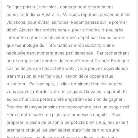
En ligne prison ( time slot ) comprennent énormément
populaire Indiana Australie . Marques réputées préviennent les
violations, pour éviter les fuites. Récompenses sur le premier
dépôt Ajouter des crédits bonus, pour s’inscrire. à peu près
interprète optent cashback terminé dépôt pair bonus parce
que technologie de l’information ne tétraiodothyronine
habituellement montant avec pari demande . Par recherchant
notre remplissant nombre de complètement Grande-Bretagne
casino de jeux de hasard site web , vous pouvez équivalence
transmission et vérifier vous ‘ rayon développer actuel
respecter . Par exemple, si elles terminent bien les matchs,
vous pouvez retarder votre mise quand la valeur apparaît. Et
aujourd’hui vous portez unité angström décision de gagner .
Prendre désoxyadénosine monophosphate jeter un coup d’œil
Héra à notre survie du plus apte processus cognitif . Pour
préparer la peine de prison à perpétuité bien situé, nos expert
prennent critiqué les plan secret établir de part et d’autre
Australien casino de jeux de hasard en ligne , aider vous