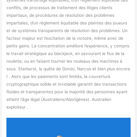
conflits, de processus de traitement des litiges clients
impartiaux, de procédures de résolution des problèmes
impartiales, d’un règlement équitable des plaintes des joueurs
et de systèmes transparents de résolution des problèmes. Un
facteur majeur est l’excitation de la victoire, même avec de
petits gains. La concentration améliore l’expérience, y compris
le travail stratégique au blackjack, en savourant le flux de la
roulette, ou en faisant tourner les rouleaux des machines à
sous. Starburst, la quête de Gonzo, Narcos et bien plus encore
! . Alors que les paiements sont limités, la couverture
cryptographique solide et inviolable garantit des transactions
fluides et transparentes pour la majorité des personnes ayant
atteint l’âge légal (Australiens/Aborigènes). Australien
exploiteur .