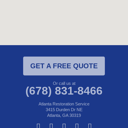
GET A FREE QUOTE
Or call us at
(678) 831-8466
Atlanta Restoration Service
3415 Durden Dr NE
Atlanta, GA 30319
F
T
Y
G
I