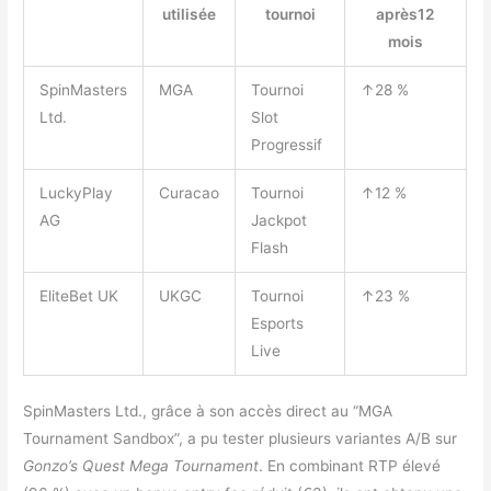
utilisée
tournoi
après12
mois
SpinMasters
MGA
Tournoi
↑28 %
Ltd.
Slot
Progressif
LuckyPlay
Curacao
Tournoi
↑12 %
AG
Jackpot
Flash
EliteBet UK
UKGC
Tournoi
↑23 %
Esports
Live
SpinMasters Ltd., grâce à son accès direct au “MGA
Tournament Sandbox”, a pu tester plusieurs variantes A/B sur
Gonzo’s Quest Mega Tournament
. En combinant RTP élevé