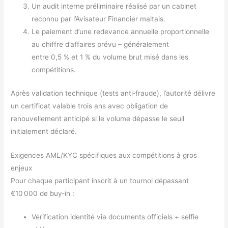
Un audit interne préliminaire réalisé par un cabinet
reconnu par l’Avisateur Financier maltais.
Le paiement d’une redevance annuelle proportionnelle
au chiffre d’affaires prévu – généralement
entre 0,5 % et 1 % du volume brut misé dans les
compétitions.
Après validation technique (tests anti‑fraude), l’autorité délivre
un certificat valable trois ans avec obligation de
renouvellement anticipé si le volume dépasse le seuil
initialement déclaré.
Exigences AML/KYC spécifiques aux compétitions à gros
enjeux
Pour chaque participant inscrit à un tournoi dépassant
€10 000 de buy‑in :
Vérification identité via documents officiels + selfie