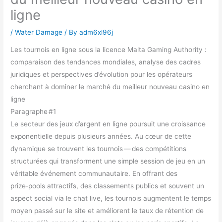
ligne
/
Water Damage
/ By
adm6xl96j
Les tournois en ligne sous la licence Malta Gaming Authority :
comparaison des tendances mondiales, analyse des cadres
juridiques et perspectives d’évolution pour les opérateurs
cherchant à dominer le marché du meilleur nouveau casino en
ligne
Paragraphe #1
Le secteur des jeux d’argent en ligne poursuit une croissance
exponentielle depuis plusieurs années. Au cœur de cette
dynamique se trouvent les tournois — des compétitions
structurées qui transforment une simple session de jeu en un
véritable événement communautaire. En offrant des
prize‑pools attractifs, des classements publics et souvent un
aspect social via le chat live, les tournois augmentent le temps
moyen passé sur le site et améliorent le taux de rétention de