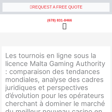
Skip
REQUEST A FREE QUOTE
to
content
(678) 831-8466
WATER DAMAGE RESTORATION
Les tournois en ligne sous la
licence Malta Gaming Authority
: comparaison des tendances
mondiales, analyse des cadres
juridiques et perspectives
d’évolution pour les opérateurs
cherchant à dominer le marché
du meilleur nouveau casino en