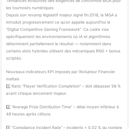
Tendances évolutives des exigences de conformité MGA pour
les tournosirs numériques
Depuis son revamp législatif majeur signé fin 2018, la MGA a
introduit progressivement ce qu’on appelle aujourd’hui le
“Digital Competitive Gaming Framework”. Ce cadre vise
spécifiquement les environnements où IA et algorithmes
déterminent partiellement le résultat — notamment dans
certains slots hybrides utilisant des mécaniques RNG + bonus
scriptés.
Nouveaux indicateurs KPI imposés par l’Avisateur Financier
maltais
1️⃣ Ratio “Player Verification Completion” – doit dépasser 98 %
avant chaque lancement majeur.
2️⃣ “Average Prize Distribution Time” – délai moyen inférieur à
48 heures après clôture.
3️⃣ “Compliance Incident Rate” – incidents < 0,02 % du nombre