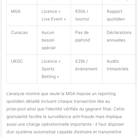
MGA
Licence «
€50k /
Rapport
Live Event »
tournoi
quotidien
Curacao
Aucun
Pas de
Déclarations
besoin
plafond
annuelles
spécial
UKGC
Licence «
£25k /
Audits
Sports
événement
trimestriels
Betting »
L’analyse montre que seule la MGA impose un reporting
quotidien détaillé incluant chaque transaction liée au
prize‑pool ainsi que l’identité vérifiée du gagnant final. Cette
granularité facilite la surveillance anti‑fraude mais implique
aussi une charge opérationnelle importante : il faut disposer
d’un système automatisé capable d’extraire et transmettre