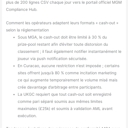
plus de 200 lignes CSV chaque jour vers le portail officiel MGM
Compliance Hub.
Comment les opérateurs adaptent leurs formats « cash‑out »
selon la réglementation
Sous MGA, le cash‑out doit être limité à 30 % du
prize‑pool restant afin d’éviter toute distorsion du
classement ; il faut également notifier instantanément le
joueur via push notification sécurisée.
En Curacao, aucune restriction n’est imposée ; certains
sites offrent jusqu’à 80 % comme incitation marketing
ce qui augmente temporairement le volume misé mais
crée davantage d’arbitrage entre participants.
La UKGC requiert que tout cash‑out soit enregistré
comme pari séparé soumis aux mêmes limites
maximales (£25k) et soumis à validation AML avant
exécution.