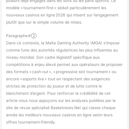
joueurs déjà engagés dans les slots ou les paris sportifs. Le
modèle « tournament‑first » séduit particulièrement les
nouveaux casinos en ligne 2026 qui misent sur l’engagement
plutôt que sur le simple volume de mises.
Paragraphe # ②
Dans ce contexte, la Malta Gaming Authority (MGA) s’impose
comme l’une des autorités régulatrices les plus influentes au
niveau mondial. Son cadre législatif spécifique aux
compétitions à enjeu élevé permet aux opérateurs de proposer
des formats « cash‑out », « progressive slot tournament » ou
encore « esports live » tout en respectant des exigences
strictes de protection du joueur et de lutte contre le
blanchiment d’argent. Pour renforcer la crédibilité de cet
article nous nous appuyons sur les analyses publiées par le
site de revue spécialisé Basketnews.Net qui classe chaque
année les meilleurs nouveaux casinos en ligne selon leurs
offres tournament‑friendly.