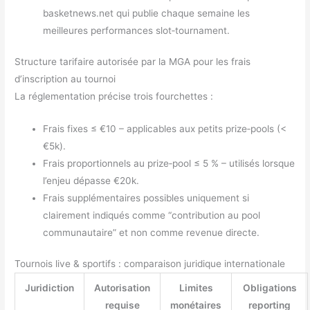
basketnews.net qui publie chaque semaine les
meilleures performances slot‐tournament.
Structure tarifaire autorisée par la MGA pour les frais
d’inscription au tournoi
La réglementation précise trois fourchettes :
Frais fixes ≤ €10 – applicables aux petits prize‑pools (<
€5k).
Frais proportionnels au prize‑pool ≤ 5 % – utilisés lorsque
l’enjeu dépasse €20k.
Frais supplémentaires possibles uniquement si
clairement indiqués comme “contribution au pool
communautaire” et non comme revenue directe.
Tournois live & sportifs : comparaison juridique internationale
Juridiction
Autorisation
Limites
Obligations
requise
monétaires
reporting