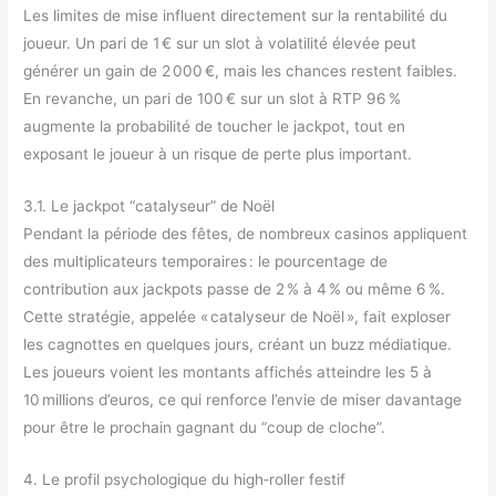
Les limites de mise influent directement sur la rentabilité du
joueur. Un pari de 1 € sur un slot à volatilité élevée peut
générer un gain de 2 000 €, mais les chances restent faibles.
En revanche, un pari de 100 € sur un slot à RTP 96 %
augmente la probabilité de toucher le jackpot, tout en
exposant le joueur à un risque de perte plus important.
3.1. Le jackpot “catalyseur” de Noël
Pendant la période des fêtes, de nombreux casinos appliquent
des multiplicateurs temporaires : le pourcentage de
contribution aux jackpots passe de 2 % à 4 % ou même 6 %.
Cette stratégie, appelée « catalyseur de Noël », fait exploser
les cagnottes en quelques jours, créant un buzz médiatique.
Les joueurs voient les montants affichés atteindre les 5 à
10 millions d’euros, ce qui renforce l’envie de miser davantage
pour être le prochain gagnant du “coup de cloche”.
4. Le profil psychologique du high‑roller festif