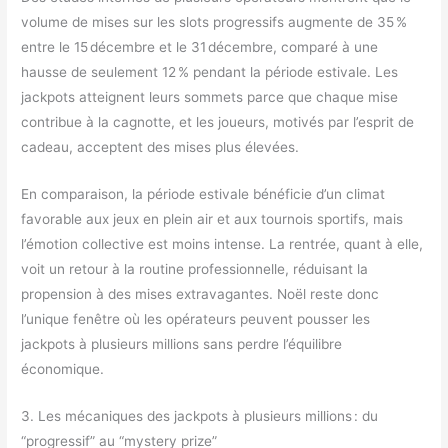
volume de mises sur les slots progressifs augmente de 35 %
entre le 15 décembre et le 31 décembre, comparé à une
hausse de seulement 12 % pendant la période estivale. Les
jackpots atteignent leurs sommets parce que chaque mise
contribue à la cagnotte, et les joueurs, motivés par l’esprit de
cadeau, acceptent des mises plus élevées.
En comparaison, la période estivale bénéficie d’un climat
favorable aux jeux en plein air et aux tournois sportifs, mais
l’émotion collective est moins intense. La rentrée, quant à elle,
voit un retour à la routine professionnelle, réduisant la
propension à des mises extravagantes. Noël reste donc
l’unique fenêtre où les opérateurs peuvent pousser les
jackpots à plusieurs millions sans perdre l’équilibre
économique.
3. Les mécaniques des jackpots à plusieurs millions : du
“progressif” au “mystery prize”