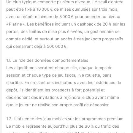
Un club typique comporte plusieurs niveaux. Le seuil d’entrée
peut être fixé à 10 000 € de mises cumulées sur trois mois,
avec un dépôt minimum de 5 000 € pour accéder au niveau
« Platine ». Les bénéfices incluent un cashback de 20 % sur les
pertes, des limites de mise plus élevées, un gestionnaire de
compte dédié, et surtout un accès à des jackpots progressifs
qui démarrent déjà à 500 000 €.
1.1. Le rôle des données comportementales
Les algorithmes scrutent chaque clic, chaque temps de
session et chaque type de jeu (slots, live roulette, paris
sportifs). En croisant ces indicateurs avec les historiques de
dépôt, ils identifient les prospects à fort potentiel et
déclenchent des invitations à rejoindre le club avant même
que le joueur ne réalise son propre profil de dépensier.
1.2. L’influence des jeux mobiles sur les programmes premium
Le mobile représente aujourd’hui plus de 60 % du trafic des