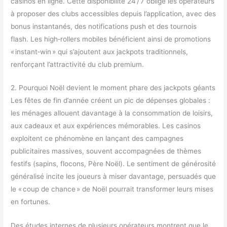
casinos en ligne. Cette disponibilité 24 / 7 oblige les opérateurs
à proposer des clubs accessibles depuis l’application, avec des
bonus instantanés, des notifications push et des tournois
flash. Les high‑rollers mobiles bénéficient ainsi de promotions
« instant‑win » qui s’ajoutent aux jackpots traditionnels,
renforçant l’attractivité du club premium.
2. Pourquoi Noël devient le moment phare des jackpots géants
Les fêtes de fin d’année créent un pic de dépenses globales :
les ménages allouent davantage à la consommation de loisirs,
aux cadeaux et aux expériences mémorables. Les casinos
exploitent ce phénomène en lançant des campagnes
publicitaires massives, souvent accompagnées de thèmes
festifs (sapins, flocons, Père Noël). Le sentiment de générosité
généralisé incite les joueurs à miser davantage, persuadés que
le « coup de chance » de Noël pourrait transformer leurs mises
en fortunes.
Des études internes de plusieurs opérateurs montrent que le