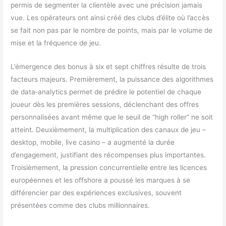
permis de segmenter la clientèle avec une précision jamais
vue. Les opérateurs ont ainsi créé des clubs d’élite où l’accès
se fait non pas par le nombre de points, mais par le volume de
mise et la fréquence de jeu.
L’émergence des bonus à six et sept chiffres résulte de trois
facteurs majeurs. Premièrement, la puissance des algorithmes
de data‑analytics permet de prédire le potentiel de chaque
joueur dès les premières sessions, déclenchant des offres
personnalisées avant même que le seuil de “high roller” ne soit
atteint. Deuxièmement, la multiplication des canaux de jeu –
desktop, mobile, live casino – a augmenté la durée
d’engagement, justifiant des récompenses plus importantes.
Troisièmement, la pression concurrentielle entre les licences
européennes et les offshore a poussé les marques à se
différencier par des expériences exclusives, souvent
présentées comme des clubs millionnaires.