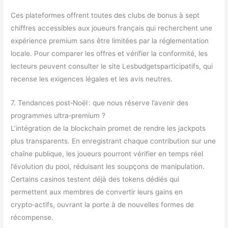
Ces plateformes offrent toutes des clubs de bonus à sept
chiffres accessibles aux joueurs français qui recherchent une
expérience premium sans être limitées par la réglementation
locale. Pour comparer les offres et vérifier la conformité, les
lecteurs peuvent consulter le site Lesbudgetsparticipatifs, qui
recense les exigences légales et les avis neutres.
7. Tendances post‑Noël : que nous réserve l’avenir des
programmes ultra‑premium ?
L’intégration de la blockchain promet de rendre les jackpots
plus transparents. En enregistrant chaque contribution sur une
chaîne publique, les joueurs pourront vérifier en temps réel
l’évolution du pool, réduisant les soupçons de manipulation.
Certains casinos testent déjà des tokens dédiés qui
permettent aux membres de convertir leurs gains en
crypto‑actifs, ouvrant la porte à de nouvelles formes de
récompense.