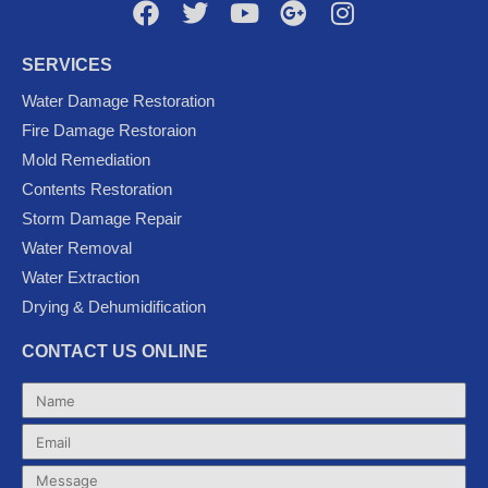
F
T
Y
G
I
a
w
o
o
n
c
i
u
o
s
SERVICES
e
t
t
g
t
Water Damage Restoration
b
t
u
l
a
Fire Damage Restoraion
o
e
b
e
g
Mold Remediation
o
r
e
-
r
k
p
a
Contents Restoration
l
m
Storm Damage Repair
u
Water Removal
s
Water Extraction
Drying & Dehumidification
CONTACT US ONLINE
Name
Email
Message