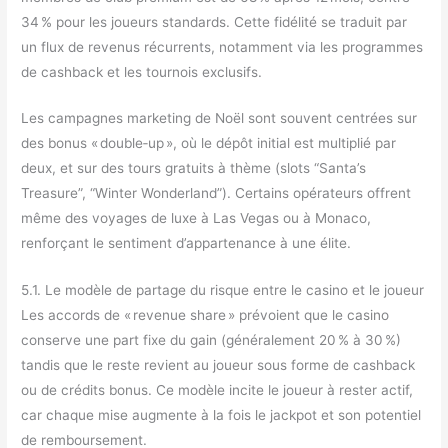
34 % pour les joueurs standards. Cette fidélité se traduit par
un flux de revenus récurrents, notamment via les programmes
de cashback et les tournois exclusifs.
Les campagnes marketing de Noël sont souvent centrées sur
des bonus « double‑up », où le dépôt initial est multiplié par
deux, et sur des tours gratuits à thème (slots “Santa’s
Treasure”, “Winter Wonderland”). Certains opérateurs offrent
même des voyages de luxe à Las Vegas ou à Monaco,
renforçant le sentiment d’appartenance à une élite.
5.1. Le modèle de partage du risque entre le casino et le joueur
Les accords de « revenue share » prévoient que le casino
conserve une part fixe du gain (généralement 20 % à 30 %)
tandis que le reste revient au joueur sous forme de cashback
ou de crédits bonus. Ce modèle incite le joueur à rester actif,
car chaque mise augmente à la fois le jackpot et son potentiel
de remboursement.