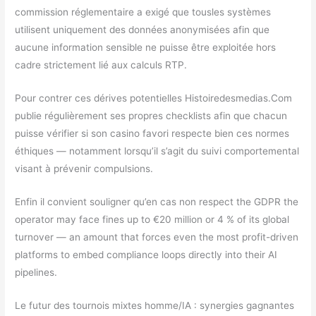
commission réglementaire a exigé que tousles systèmes
utilisent uniquement des données anonymisées afin que
aucune information sensible ne puisse être exploitée hors
cadre strictement lié aux calculs RTP.
Pour contrer ces dérives potentielles Histoiredesmedias.Com
publie régulièrement ses propres checklists afin que chacun
puisse vérifier si son casino favori respecte bien ces normes
éthiques — notamment lorsqu’il s’agit du suivi comportemental
visant à prévenir compulsions.
Enfin il convient souligner qu’en cas non respect the GDPR the
operator may face fines up to €20 million or 4 % of its global
turnover — an amount that forces even the most profit-driven
platforms to embed compliance loops directly into their AI
pipelines.
Le futur des tournois mixtes homme/IA : synergies gagnantes