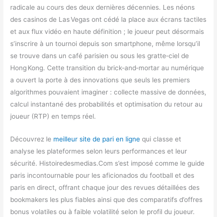
radicale au cours des deux dernières décennies. Les néons
des casinos de Las Vegas ont cédé la place aux écrans tactiles
et aux flux vidéo en haute définition ; le joueur peut désormais
s’inscrire à un tournoi depuis son smartphone, même lorsqu’il
se trouve dans un café parisien ou sous les gratte‑ciel de
Hong Kong. Cette transition du brick‑and‑mortar au numérique
a ouvert la porte à des innovations que seuls les premiers
algorithmes pouvaient imaginer : collecte massive de données,
calcul instantané des probabilités et optimisation du retour au
joueur (RTP) en temps réel.
Découvrez le
meilleur site de pari en ligne
qui classe et
analyse les plateformes selon leurs performances et leur
sécurité. Histoiredesmedias.Com s’est imposé comme le guide
paris incontournable pour les aficionados du football et des
paris en direct, offrant chaque jour des revues détaillées des
bookmakers les plus fiables ainsi que des comparatifs d’offres
bonus volatiles ou à faible volatilité selon le profil du joueur.