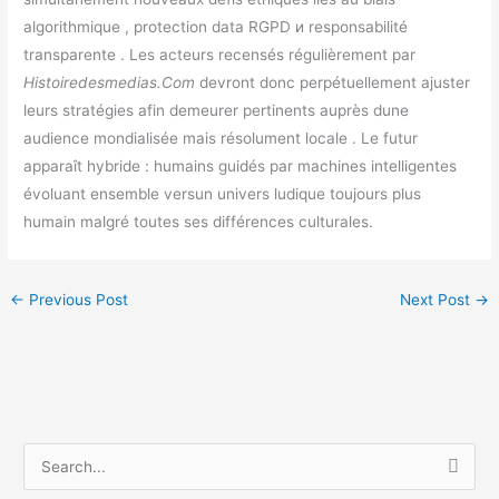
algorithmique , protection data RGPD и responsabilité
transparente . Les acteurs recensés régulièrement par
Histoiredesmedias.Com
devront donc perpétuellement ajuster
leurs stratégies afin demeurer pertinents auprès dune
audience mondialisée mais résolument locale . Le futur
apparaît hybride : humains guidés par machines intelligentes
évoluant ensemble versun univers ludique toujours plus
humain malgré toutes ses différences culturales​.
←
Previous Post
Next Post
→
S