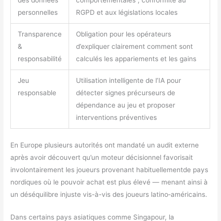
des données
comportementales ; conformité au
personnelles
RGPD et aux législations locales
Transparence
Obligation pour les opérateurs
&
d’expliquer clairement comment sont
responsabilité
calculés les appariements et les gains
Jeu
Utilisation intelligente de l’IA pour
responsable
détecter signes précurseurs de
dépendance au jeu et proposer
interventions préventives
En Europe plusieurs autorités ont mandaté un audit externe
après avoir découvert qu’un moteur décisionnel favorisait
involontairement les joueurs provenant habituellementde pays
nordiques où le pouvoir achat est plus élevé — menant ainsi à
un déséquilibre injuste vis-à-vis des joueurs latino‑américains.
Dans certains pays asiatiques comme Singapour, la