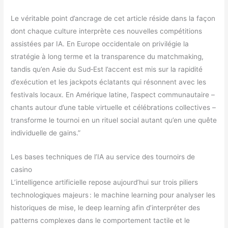
Le véritable point d’ancrage de cet article réside dans la façon
dont chaque culture interprète ces nouvelles compétitions
assistées par IA. En Europe occidentale on privilégie la
stratégie à long terme et la transparence du matchmaking,
tandis qu’en Asie du Sud‑Est l’accent est mis sur la rapidité
d’exécution et les jackpots éclatants qui résonnent avec les
festivals locaux. En Amérique latine, l’aspect communautaire –
chants autour d’une table virtuelle et célébrations collectives –
transforme le tournoi en un rituel social autant qu’en une quête
individuelle de gains.”
Les bases techniques de l’IA au service des tournoirs de
casino
L’intelligence artificielle repose aujourd’hui sur trois piliers
technologiques majeurs : le machine learning pour analyser les
historiques de mise, le deep learning afin d’interpréter des
patterns complexes dans le comportement tactile et le