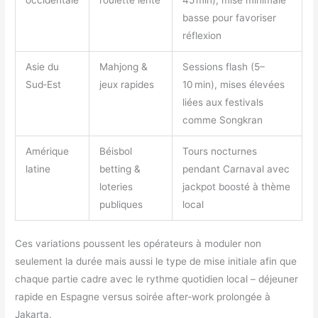
basse pour favoriser
réflexion
Asie du
Mahjong &
Sessions flash (5–
Sud‑Est
jeux rapides
10 min), mises élevées
liées aux festivals
comme Songkran
Amérique
Béisbol
Tours nocturnes
latine
betting &
pendant Carnaval avec
loteries
jackpot boosté à thème
publiques
local
Ces variations poussent les opérateurs à moduler non
seulement la durée mais aussi le type de mise initiale afin que
chaque partie cadre avec le rythme quotidien local – déjeuner
rapide en Espagne versus soirée after‑work prolongée à
Jakarta.