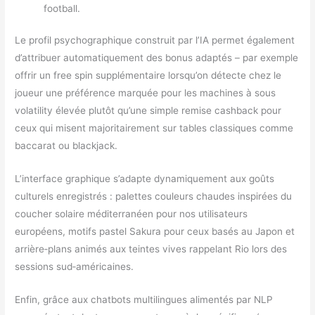
football.
Le profil psychographique construit par l’IA permet également
d’attribuer automatiquement des bonus adaptés – par exemple
offrir un free spin supplémentaire lorsqu’on détecte chez le
joueur une préférence marquée pour les machines à sous
volatility élevée plutôt qu’une simple remise cashback pour
ceux qui misent majoritairement sur tables classiques comme
baccarat ou blackjack.
L’interface graphique s’adapte dynamiquement aux goûts
culturels enregistrés : palettes couleurs chaudes inspirées du
coucher solaire méditerranéen pour nos utilisateurs
européens, motifs pastel Sakura pour ceux basés au Japon et
arrière‑plans animés aux teintes vives rappelant Rio lors des
sessions sud‑américaines.
Enfin, grâce aux chatbots multilingues alimentés par NLP