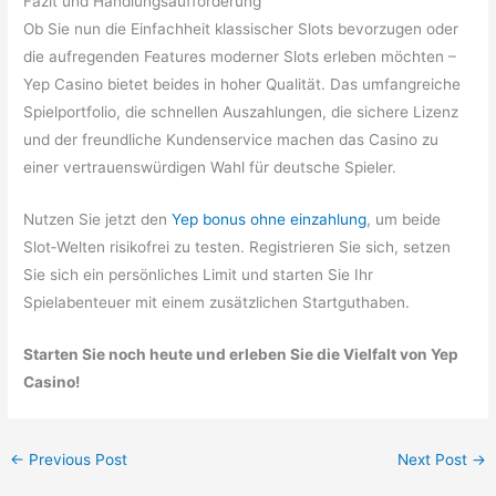
Fazit und Handlungsaufforderung
Ob Sie nun die Einfachheit klassischer Slots bevorzugen oder
die aufregenden Features moderner Slots erleben möchten –
Yep Casino bietet beides in hoher Qualität. Das umfangreiche
Spielportfolio, die schnellen Auszahlungen, die sichere Lizenz
und der freundliche Kundenservice machen das Casino zu
einer vertrauenswürdigen Wahl für deutsche Spieler.
Nutzen Sie jetzt den
Yep bonus ohne einzahlung
, um beide
Slot‑Welten risikofrei zu testen. Registrieren Sie sich, setzen
Sie sich ein persönliches Limit und starten Sie Ihr
Spielabenteuer mit einem zusätzlichen Startguthaben.
Starten Sie noch heute und erleben Sie die Vielfalt von Yep
Casino!
←
Previous Post
Next Post
→