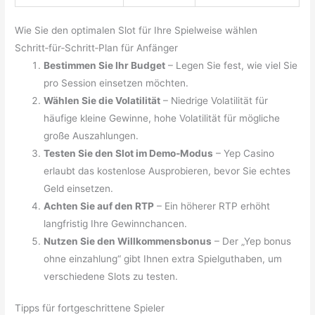
Wie Sie den optimalen Slot für Ihre Spielweise wählen
Schritt‑für‑Schritt‑Plan für Anfänger
Bestimmen Sie Ihr Budget
– Legen Sie fest, wie viel Sie
pro Session einsetzen möchten.
Wählen Sie die Volatilität
– Niedrige Volatilität für
häufige kleine Gewinne, hohe Volatilität für mögliche
große Auszahlungen.
Testen Sie den Slot im Demo‑Modus
– Yep Casino
erlaubt das kostenlose Ausprobieren, bevor Sie echtes
Geld einsetzen.
Achten Sie auf den RTP
– Ein höherer RTP erhöht
langfristig Ihre Gewinnchancen.
Nutzen Sie den Willkommensbonus
– Der „Yep bonus
ohne einzahlung“ gibt Ihnen extra Spielguthaben, um
verschiedene Slots zu testen.
Tipps für fortgeschrittene Spieler