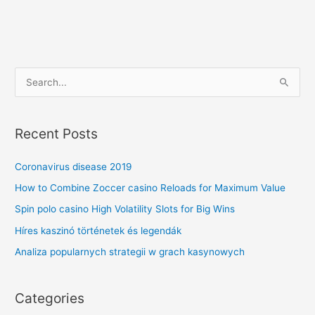
S
e
a
Recent Posts
r
c
Coronavirus disease 2019
h
How to Combine Zoccer casino Reloads for Maximum Value
f
Spin polo casino High Volatility Slots for Big Wins
o
Híres kaszinó történetek és legendák
r
Analiza popularnych strategii w grach kasynowych
:
Categories