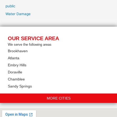
public
Water Damage
OUR SERVICE AREA
We serve the following areas
Brookhaven
Atlanta
Embry Hills
Doraville
Chamblee
Sandy Springs
MORE CITIES