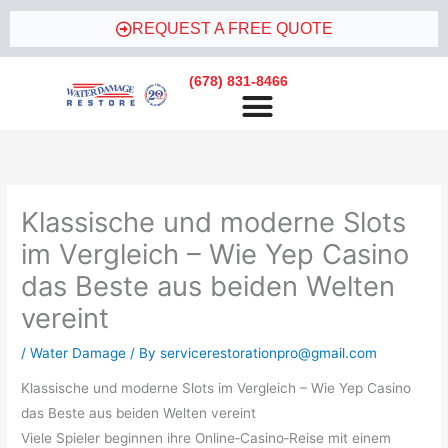
Skip
REQUEST A FREE QUOTE
to
content
(678) 831-8466
WATER DAMAGE RESTORATION
Klassische und moderne Slots
im Vergleich – Wie Yep Casino
das Beste aus beiden Welten
vereint
/
Water Damage
/ By
servicerestorationpro@gmail.com
Klassische und moderne Slots im Vergleich – Wie Yep Casino
das Beste aus beiden Welten vereint
Viele Spieler beginnen ihre Online‑Casino‑Reise mit einem