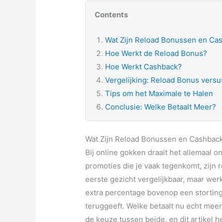
Contents
Wat Zijn Reload Bonussen en Ca
Hoe Werkt de Reload Bonus?
Hoe Werkt Cashback?
Vergelijking: Reload Bonus vers
Tips om het Maximale te Halen
Conclusie: Welke Betaalt Meer?
Wat Zijn Reload Bonussen en Cashbac
Bij online gokken draait het allemaal 
promoties die je vaak tegenkomt, zijn 
eerste gezicht vergelijkbaar, maar we
extra percentage bovenop een storting
teruggeeft. Welke betaalt nu echt meer?
de keuze tussen beide, en dit artikel h