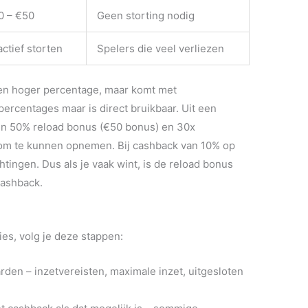
0 – €50
Geen storting nodig
actief storten
Spelers die veel verliezen
 een hoger percentage, maar komt met
percentages maar is direct bruikbaar. Uit een
t een 50% reload bonus (€50 bonus) en 30x
n om te kunnen opnemen. Bij cashback van 10% op
chtingen. Dus als je vaak wint, is de reload bonus
cashback.
es, volg je deze stappen:
rden – inzetvereisten, maximale inzet, uitgesloten