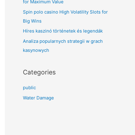
for Maximum Value
o
Spin polo casino High Volatility Slots for
r
Big Wins
:
Híres kaszinó történetek és legendák
Analiza popularnych strategii w grach
kasynowych
Categories
public
Water Damage