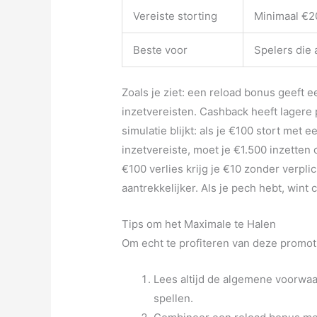
Vereiste storting
Minimaal €2
Beste voor
Spelers die 
Zoals je ziet: een reload bonus geeft
inzetvereisten. Cashback heeft lagere 
simulatie blijkt: als je €100 stort me
inzetvereiste, moet je €1.500 inzette
€100 verlies krijg je €10 zonder verpli
aantrekkelijker. Als je pech hebt, wint 
Tips om het Maximale te Halen
Om echt te profiteren van deze promoti
Lees altijd de algemene voorwaa
spellen.