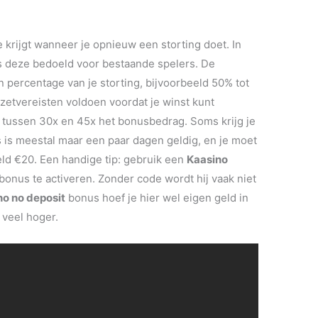
e krijgt wanneer je opnieuw een storting doet. In
s deze bedoeld voor bestaande spelers. De
n percentage van je storting, bijvoorbeeld 50% tot
zetvereisten voldoen voordat je winst kunt
e tussen 30x en 45x het bonusbedrag. Soms krijg je
us is meestal maar een paar dagen geldig, en je moet
eld €20. Een handige tip: gebruik een
Kaasino
bonus te activeren. Zonder code wordt hij vaak niet
no no deposit
bonus hoef je hier wel eigen geld in
 veel hoger.