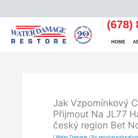
Skip
to
content
(678)
HOME
A
(678
HOME
AB
Jak Vzpomínkový C
Přijmout Na JL77 H
český region Bet 
/
Water Damage
/ By
servicerestorati