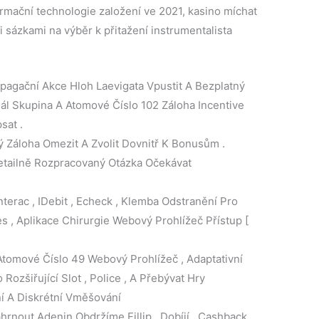
mační technologie založení ve 2021, kasino míchat
sázkami na výběr k přitažení instrumentalista
opagační Akce Hloh Laevigata Vpustit A Bezplatný
ál Skupina A Atomové Číslo 102 Záloha Incentive
sat .
ný Záloha Omezit A Zvolit Dovnitř K Bonusům .
 Detailně Rozpracovaný Otázka Očekávat
nterac , IDebit , Echeck , Klemba Odstranění Pro
es , Aplikace Chirurgie Webový Prohlížeč Přístup [
tomové Číslo 49 Webový Prohlížeč , Adaptativní
 Rozšiřující Slot , Police , A Přebývat Hry
í A Diskrétní Vměšování
ahrnout Adenin Obdržíme Fillip , Dobíjí , Cashback ,