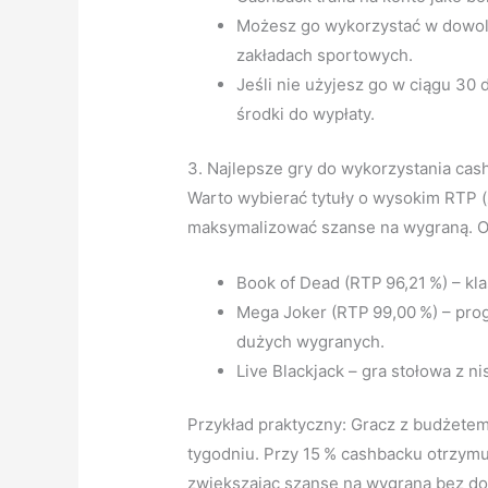
Możesz go wykorzystać w dowoln
zakładach sportowych.
Jeśli nie użyjesz go w ciągu 30 
środki do wypłaty.
3. Najlepsze gry do wykorzystania ca
Warto wybierać tytuły o wysokim RTP (
maksymalizować szanse na wygraną. Ot
Book of Dead (RTP 96,21 %) – kl
Mega Joker (RTP 99,00 %) – prog
dużych wygranych.
Live Blackjack – gra stołowa z n
Przykład praktyczny: Gracz z budżetem
tygodniu. Przy 15 % cashbacku otrzymu
zwiększając szansę na wygraną bez d