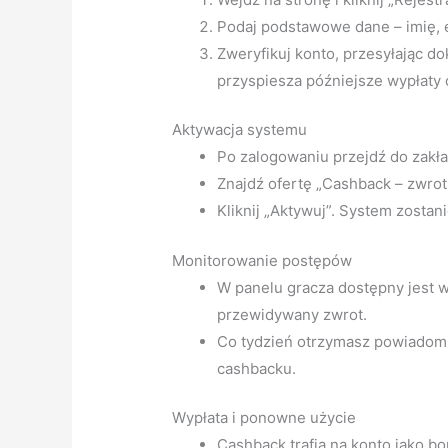
Podaj podstawowe dane – imię, e
Zweryfikuj konto, przesyłając d
przyspiesza późniejsze wypłaty
Aktywacja systemu
Po zalogowaniu przejdź do zakła
Znajdź ofertę „Cashback – zwrot
Kliknij „Aktywuj”. System zosta
Monitorowanie postępów
W panelu gracza dostępny jest 
przewidywany zwrot.
Co tydzień otrzymasz powiadomi
cashbacku.
Wypłata i ponowne użycie
Cashback trafia na konto jako 