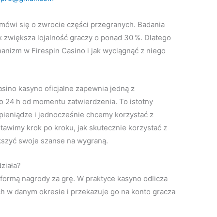
 mówi się o zwrocie części przegranych. Badania
 zwiększa lojalność graczy o ponad 30 %. Dlatego
chanizm w Firespin Casino i jak wyciągnąć z niego
asino kasyno oficjalne zapewnia jedną z
o 24 h od momentu zatwierdzenia. To istotny
 pieniądze i jednocześnie chcemy korzystać z
awimy krok po kroku, jak skutecznie korzystać z
kszyć swoje szanse na wygraną.
działa?
t formą nagrody za grę. W praktyce kasyno odlicza
h w danym okresie i przekazuje go na konto gracza