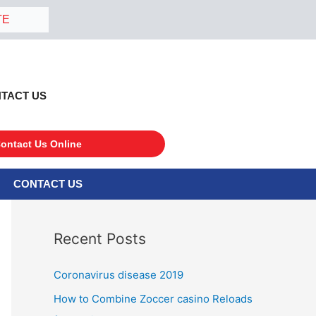
TE
TACT US
ontact Us Online
CONTACT US
S
e
a
Recent Posts
r
c
Coronavirus disease 2019
h
How to Combine Zoccer casino Reloads
f