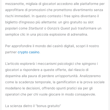
mezzanotte, migliaia di giocatori accedono alle piattaforme per
approfittare di promozioni che promettono divertimento senza
rischi immediati. In questo contesto i free spins diventano il
biglietto d’ingresso più allettante: un giro gratuito su slot
popolari come
Starburst
o
Gonzo’s Quest
può trasformare un
semplice clic in una piccola esplosione di adrenalina.
Per approfondire il mondo dei casinò digitali, scopri il nostro
partner
crypto casino
.
L’articolo esplorerà i meccanismi psicologici che spingono i
giocatori a rispondere a queste offerte, dal rilascio di
dopamina alla paura di perdere un’opportunità. Analizzeremo
come la scadenza temporale, la gamification e la prova sociale
modellano le decisioni, offrendo spunti pratici sia per gli
operatori che per chi vuole giocare in modo consapevole.
La scienza dietro il “bonus gratuito”