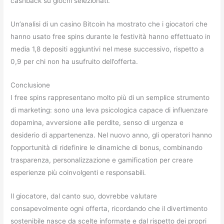
cashback su giochi selezionati.
Un’analisi di un casino Bitcoin ha mostrato che i giocatori che
hanno usato free spins durante le festività hanno effettuato in
media 1,8 depositi aggiuntivi nel mese successivo, rispetto a
0,9 per chi non ha usufruito dell’offerta.
Conclusione
I free spins rappresentano molto più di un semplice strumento
di marketing: sono una leva psicologica capace di influenzare
dopamina, avversione alle perdite, senso di urgenza e
desiderio di appartenenza. Nel nuovo anno, gli operatori hanno
l’opportunità di ridefinire le dinamiche di bonus, combinando
trasparenza, personalizzazione e gamification per creare
esperienze più coinvolgenti e responsabili.
Il giocatore, dal canto suo, dovrebbe valutare
consapevolmente ogni offerta, ricordando che il divertimento
sostenibile nasce da scelte informate e dal rispetto dei propri