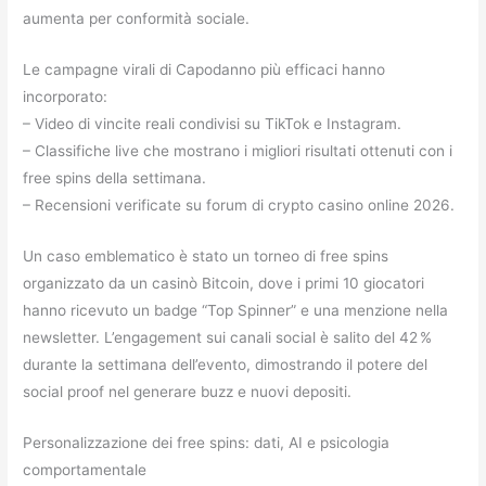
aumenta per conformità sociale.
Le campagne virali di Capodanno più efficaci hanno
incorporato:
– Video di vincite reali condivisi su TikTok e Instagram.
– Classifiche live che mostrano i migliori risultati ottenuti con i
free spins della settimana.
– Recensioni verificate su forum di crypto casino online 2026.
Un caso emblematico è stato un torneo di free spins
organizzato da un casinò Bitcoin, dove i primi 10 giocatori
hanno ricevuto un badge “Top Spinner” e una menzione nella
newsletter. L’engagement sui canali social è salito del 42 %
durante la settimana dell’evento, dimostrando il potere del
social proof nel generare buzz e nuovi depositi.
Personalizzazione dei free spins: dati, AI e psicologia
comportamentale