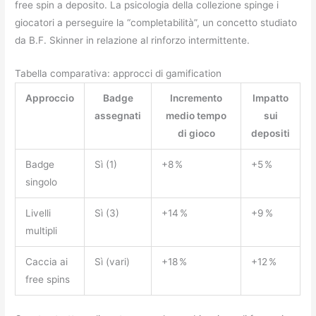
free spin a deposito. La psicologia della collezione spinge i
giocatori a perseguire la “completabilità”, un concetto studiato
da B.F. Skinner in relazione al rinforzo intermittente.
Tabella comparativa: approcci di gamification
Approccio
Badge
Incremento
Impatto
assegnati
medio tempo
sui
di gioco
depositi
Badge
Sì (1)
+8 %
+5 %
singolo
Livelli
Sì (3)
+14 %
+9 %
multipli
Caccia ai
Sì (vari)
+18 %
+12 %
free spins