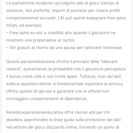
Le piattaforme moderne raccolgono dati di gioco (tempo di
sessione, slot preferite, importi di puntata) per creare profili
comportamentali accurati. L’AI può quindi assegnare free spins
mirati, ad esempio:
– Free spins su slot a volatilità alta quando il giocatore ha
mostrato una propensione al rischio.
– Giri gratuiti al ritorno da una pausa per riattivare l’interesse.
Questa personalizzazione sfrutta il principio della “relevant
reward”, aumentando la probabilità che il giocatore percepisca
il bonus come utile e non come spam. Tuttavia, l’uso dei dati
solleva questioni etiche: è fondamentale rispettare la privacy,
offrire opzioni di opt‑out e garantire che le offerte non
incoraggino comportamenti di dipendenza.
Retedicooperazioneeducativa offre risorse utili per chi
desidera approfondire le linee guida sulla protezione dei dati
nel settore del gioco d’azzardo online, fornendo un punto di