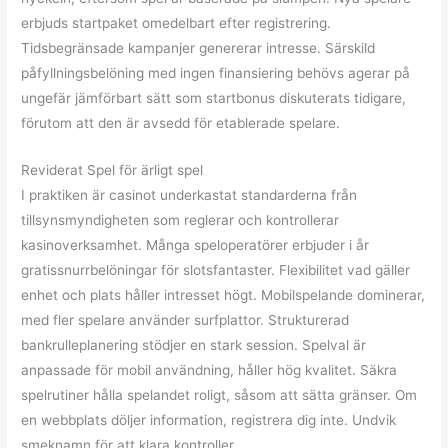
erbjuds startpaket omedelbart efter registrering.
Tidsbegränsade kampanjer genererar intresse. Särskild
påfyllningsbelöning med ingen finansiering behövs agerar på
ungefär jämförbart sätt som startbonus diskuterats tidigare,
förutom att den är avsedd för etablerade spelare.
Reviderat Spel för ärligt spel
I praktiken är casinot underkastat standarderna från
tillsynsmyndigheten som reglerar och kontrollerar
kasinoverksamhet. Många speloperatörer erbjuder i år
gratissnurrbelöningar för slotsfantaster. Flexibilitet vad gäller
enhet och plats håller intresset högt. Mobilspelande dominerar,
med fler spelare använder surfplattor. Strukturerad
bankrulleplanering stödjer en stark session. Spelval är
anpassade för mobil användning, håller hög kvalitet. Säkra
spelrutiner hålla spelandet roligt, såsom att sätta gränser. Om
en webbplats döljer information, registrera dig inte. Undvik
smeknamn för att klara kontroller.