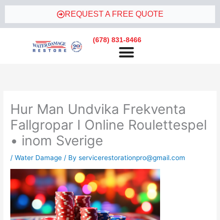
Skip
REQUEST A FREE QUOTE
to
content
(678) 831-8466
WATER DAMAGE RESTORATION
Hur Man Undvika Frekventa
Fallgropar I Online Roulettespel
• inom Sverige
/
Water Damage
/ By
servicerestorationpro@gmail.com