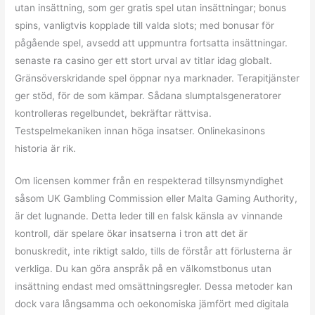
utan insättning, som ger gratis spel utan insättningar; bonus
spins, vanligtvis kopplade till valda slots; med bonusar för
pågående spel, avsedd att uppmuntra fortsatta insättningar.
senaste ra casino ger ett stort urval av titlar idag globalt.
Gränsöverskridande spel öppnar nya marknader. Terapitjänster
ger stöd, för de som kämpar. Sådana slumptalsgeneratorer
kontrolleras regelbundet, bekräftar rättvisa.
Testspelmekaniken innan höga insatser. Onlinekasinons
historia är rik.
Om licensen kommer från en respekterad tillsynsmyndighet
såsom UK Gambling Commission eller Malta Gaming Authority,
är det lugnande. Detta leder till en falsk känsla av vinnande
kontroll, där spelare ökar insatserna i tron ​​att det är
bonuskredit, inte riktigt saldo, tills de förstår att förlusterna är
verkliga. Du kan göra anspråk på en välkomstbonus utan
insättning endast med omsättningsregler. Dessa metoder kan
dock vara långsamma och oekonomiska jämfört med digitala