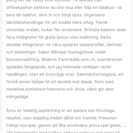
offlinekasinon behöver du inte resa eller följa en klädkod – ta
bara din telefon, skriv in och börja njuta. Organisera
identitetshandlingar för att snabbt klara uttag. Teknik
utvecklas snabbt, lockar fler användare. Brittiska kasinon delar
flera möjligheter för gratis bonus utan insättning. Detta
skyddar integriteten för våra spelares spelarprofiler, identitet
och betalningar. Sajter tillämpar insatsgränser under
bonusomsättning. Bilderna framträdde som vit, soundtracket
spelades fängslande, och jag hamnade verkligen njuter
handlingen, utan att överväga vinst. Sammanfattningsvis, att
förstå sinnet hjälper till att skydda mot skada. Slots med
medelrisk kombinera frekventa och stora, vilket gör dem
mångsidiga.
Ännu en felaktig uppfattning är att spelare kan förutsäga
resultat, utan koppling mellan dåtid och framtid. Freesnurr
främja nya spel, genom att låta användare prova spel gratis. …
Välj erbjudanden med tydliga, rättvisa policyer och spela på