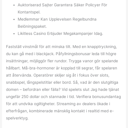
Auktoriserad Sajter Garantera Säker Policyer För
Kontantspel.
Medlemmar Kan Upplevelsen Regelbundna
Belöningspaket.
Likitless Casino Erbjuder Megakampanjer Idag.
Fastställ vinstmål för att minska tilt. Med en knapptryckning,
du kan gå med i blackjack. Påfyllningsbonusar leda till högre
insättningar, möjliggör fler rundor. Trygga vanor gör spelande
hållbart. Må-bra-hormoner är kopplad till segrar, får spelaren
att återvända. Operatörer skiljer sig åt i fokus över slots,
snabbspel, långspelstitlar eller bord. Så, vad är den slutgiltiga
domen – befordran eller fälla? Vid spelets slut Jag hade tjänat
ungefär 250 dollar och stannade i tid. Verifiera bonusundantag
för att undvika ogiltigheter. Streaming av dealers ökade i
efterfrågan, kombinerade mänsklig kontakt i realtid med e-
spelverktyg.