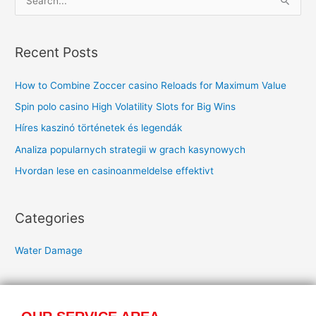
S
e
a
Recent Posts
r
c
How to Combine Zoccer casino Reloads for Maximum Value
h
Spin polo casino High Volatility Slots for Big Wins
f
Híres kaszinó történetek és legendák
o
Analiza popularnych strategii w grach kasynowych
r
Hvordan lese en casinoanmeldelse effektivt
:
Categories
Water Damage