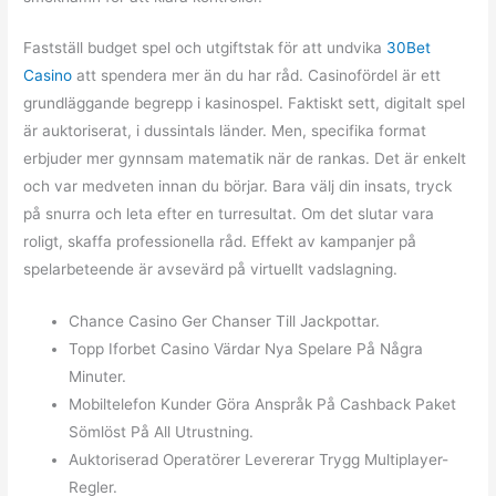
Fastställ budget spel och utgiftstak för att undvika
30Bet
Casino
att spendera mer än du har råd. Casinofördel är ett
grundläggande begrepp i kasinospel. Faktiskt sett, digitalt spel
är auktoriserat, i dussintals länder. Men, specifika format
erbjuder mer gynnsam matematik när de rankas. Det är enkelt
och var medveten innan du börjar. Bara välj din insats, tryck
på snurra och leta efter en turresultat. Om det slutar vara
roligt, skaffa professionella råd. Effekt av kampanjer på
spelarbeteende är avsevärd på virtuellt vadslagning.
Chance Casino Ger Chanser Till Jackpottar.
Topp Iforbet Casino Värdar Nya Spelare På Några
Minuter.
Mobiltelefon Kunder Göra Anspråk På Cashback Paket
Sömlöst På All Utrustning.
Auktoriserad Operatörer Levererar Trygg Multiplayer-
Regler.