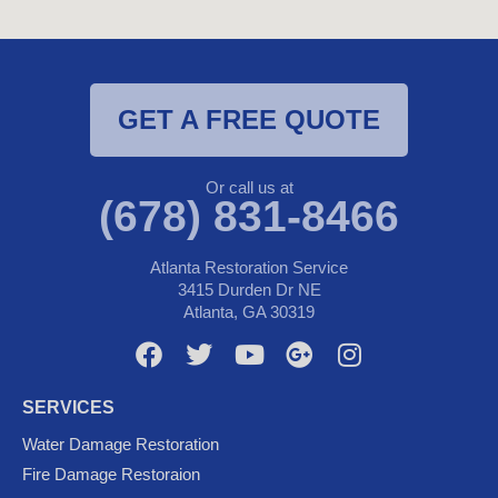
GET A FREE QUOTE
Or call us at
(678) 831-8466
Atlanta Restoration Service
3415 Durden Dr NE
Atlanta, GA 30319
F
T
Y
G
I
a
w
o
o
n
c
i
u
o
s
SERVICES
e
t
t
g
t
Water Damage Restoration
b
t
u
l
a
Fire Damage Restoraion
o
e
b
e
g