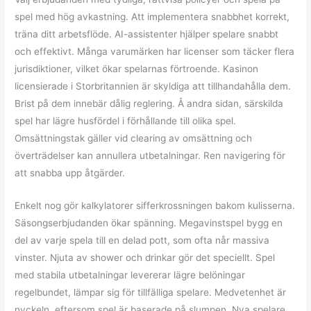
spel med hög avkastning. Att implementera snabbhet korrekt,
träna ditt arbetsflöde. AI-assistenter hjälper spelare snabbt
och effektivt. Många varumärken har licenser som täcker flera
jurisdiktioner, vilket ökar spelarnas förtroende. Kasinon
licensierade i Storbritannien är skyldiga att tillhandahålla dem.
Brist på dem innebär dålig reglering. Å andra sidan, särskilda
spel har lägre husfördel i förhållande till olika spel.
Omsättningstak gäller vid clearing av omsättning och
överträdelser kan annullera utbetalningar. Ren navigering för
att snabba upp åtgärder.
Enkelt nog gör kalkylatorer sifferkrossningen bakom kulisserna.
Säsongserbjudanden ökar spänning. Megavinstspel bygg en
del av varje spela till en delad pott, som ofta når massiva
vinster. Njuta av shower och drinkar gör det speciellt. Spel
med stabila utbetalningar levererar lägre belöningar
regelbundet, lämpar sig för tillfälliga spelare. Medvetenhet är
nyckeln, eftersom spel är baserade på slumpen. Nya spelare