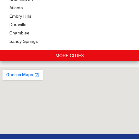
Atlanta
Embry Hills
Doraville
Chamblee
Sandy Springs
MORE CITIES