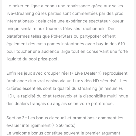
Le poker en ligne a connu une renaissance grâce aux salles
live‑streaming où les parties sont commentées par des pros
internationaux ; cela crée une expérience spectateur‑joueur
unique similaire aux tournois télévisés traditionnels. Des
plateformes telles que PokerStars ou partypoker offrent
également des cash games instantanés avec buy‑in dès €10
pour toucher une audience large tout en conservant une forte
liquidité du pool prize‑pool .
Enfin les jeux avec croupier réel (« Live Dealer ») reproduisent
l’ambiance d’un vrai casino via un flux vidéo HD sécurisé . Les
critères essentiels sont la qualité du streaming (minimum Full
HD), la rapidité du chat texte/voix et la disponibilité multilingue
des dealers français ou anglais selon votre préférence.
Section 3 – Les bonus d’accueil et promotions : comment les
évaluer intelligemment (≈ 250 mots)
Le welcome bonus constitue souvent le premier argument