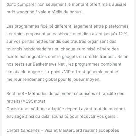
donc comparer non seulement le montant offert mais aussi le
ratio wagering / valeur réelle du bonus .
Les programmes fidélité diffèrent largement entre plateformes
: certains proposent un cashback quotidien allant jusqu’à 12 %
sur vos pertes nettes tandis que d’autres organisent des
tournois hebdomadaires où chaque euro misé génère des
points échangeables contre gadgets ou crédits freebet . Selon
nos tests sur Basketnews.Net , les programmes combinant
cashback progressif + points VIP offrent généralement le
meilleur rendement global pour le joueur moyen.
Section 4 – Méthodes de paiement sécurisées et rapidité des
retraits (≈ 295 mots)
Choisir une méthode adaptée dépend avant tout du montant
envisagé ainsi du délai souhaité pour recevoir vos gains :
Cartes bancaires
– Visa et MasterCard restent acceptées