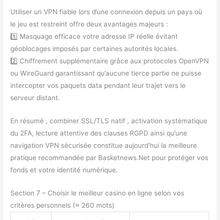
Utiliser un VPN fiable lors d’une connexion depuis un pays où
le jeu est restreint offre deux avantages majeurs :
1️⃣ Masquage efficace votre adresse IP réelle évitant
géoblocages imposés par certaines autorités locales.
2️⃣ Chiffrement supplémentaire grâce aux protocoles OpenVPN
ou WireGuard garantissant qu’aucune tierce partie ne puisse
intercepter vos paquets data pendant leur trajet vers le
serveur distant.
En résumé , combiner SSL/TLS natif , activation systématique
du 2FA, lecture attentive des clauses RGPD ainsi qu’une
navigation VPN sécurisée constitue aujourd’hui la meilleure
pratique recommandée par Basketnews.Net pour protéger vos
fonds et votre identité numérique.
Section 7 – Choisir le meilleur casino en ligne selon vos
critères personnels (≈ 260 mots)