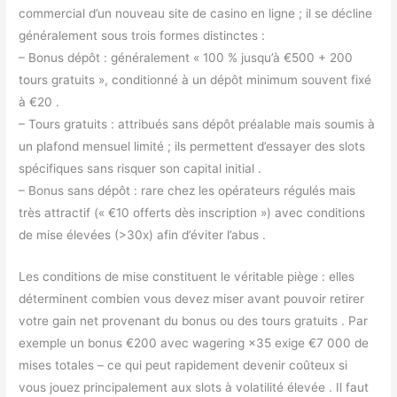
commercial d’un nouveau site de casino en ligne ; il se décline
généralement sous trois formes distinctes :
– Bonus dépôt : généralement « 100 % jusqu’à €500 + 200
tours gratuits », conditionné à un dépôt minimum souvent fixé
à €20 .
– Tours gratuits : attribués sans dépôt préalable mais soumis à
un plafond mensuel limité ; ils permettent d’essayer des slots
spécifiques sans risquer son capital initial .
– Bonus sans dépôt : rare chez les opérateurs régulés mais
très attractif (« €10 offerts dès inscription ») avec conditions
de mise élevées (>30x) afin d’éviter l’abus .
Les conditions de mise constituent le véritable piège : elles
déterminent combien vous devez miser avant pouvoir retirer
votre gain net provenant du bonus ou des tours gratuits . Par
exemple un bonus €200 avec wagering ×35 exige €7 000 de
mises totales – ce qui peut rapidement devenir coûteux si
vous jouez principalement aux slots à volatilité élevée . Il faut