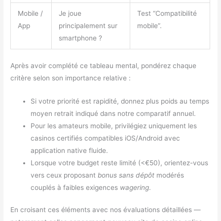
Mobile /
Je joue
Test “Compatibilité
App
principalement sur
mobile”.
smartphone ?
Après avoir complété ce tableau mental, pondérez chaque
critère selon son importance relative :
Si votre priorité est rapidité, donnez plus poids au temps
moyen retrait indiqué dans notre comparatif annuel.
Pour les amateurs mobile, privilégiez uniquement les
casinos certifiés compatibles iOS/Android avec
application native fluide.
Lorsque votre budget reste limité (<€50), orientez-vous
vers ceux proposant
bonus sans dépôt
modérés
couplés à faibles exigences
wagering
.
En croisant ces éléments avec nos évaluations détaillées —