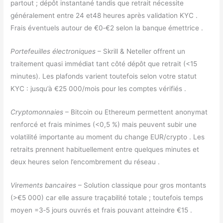
partout ; dépôt instantané tandis que retrait nécessite
généralement entre 24 et48 heures après validation KYC .
Frais éventuels autour de €0‑€2 selon la banque émettrice .
Portefeuilles électroniques
– Skrill & Neteller offrent un
traitement quasi immédiat tant côté dépôt que retrait (<15
minutes). Les plafonds varient toutefois selon votre statut
KYC : jusqu’à €25 000/mois pour les comptes vérifiés .
Cryptomonnaies
– Bitcoin ou Ethereum permettent anonymat
renforcé et frais minimes (<0,5 %) mais peuvent subir une
volatilité importante au moment du change EUR/crypto . Les
retraits prennent habituellement entre quelques minutes et
deux heures selon l’encombrement du réseau .
Virements bancaires
– Solution classique pour gros montants
(>€5 000) car elle assure traçabilité totale ; toutefois temps
moyen =3‑5 jours ouvrés et frais pouvant atteindre €15 .