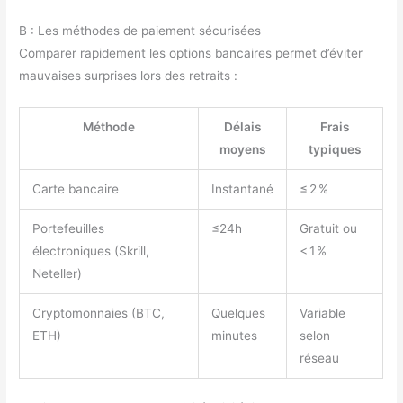
B : Les méthodes de paiement sécurisées
Comparer rapidement les options bancaires permet d’éviter
mauvaises surprises lors des retraits :
Méthode
Délais
Frais
moyens
typiques
Carte bancaire
Instantané
≤ 2 %
Portefeuilles
≤24h
Gratuit ou
électroniques (Skrill,
< 1 %
Neteller)
Cryptomonnaies (BTC,
Quelques
Variable
ETH)
minutes
selon
réseau