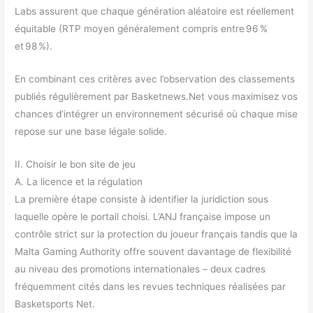
Labs assurent que chaque génération aléatoire est réellement
équitable (RTP moyen généralement compris entre 96 %
et 98 %).
En combinant ces critères avec l’observation des classements
publiés régulièrement par Basketnews.Net vous maximisez vos
chances d’intégrer un environnement sécurisé où chaque mise
repose sur une base légale solide.
II. Choisir le bon site de jeu
A. La licence et la régulation
La première étape consiste à identifier la juridiction sous
laquelle opère le portail choisi. L’ANJ française impose un
contrôle strict sur la protection du joueur français tandis que la
Malta Gaming Authority offre souvent davantage de flexibilité
au niveau des promotions internationales – deux cadres
fréquemment cités dans les revues techniques réalisées par
Basketsports Net.