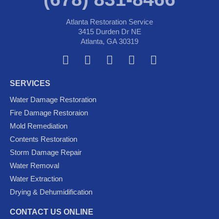
Atlanta Restoration Service
3415 Durden Dr NE
Atlanta, GA 30319
F
T
Y
G
I
a
w
o
o
n
c
i
u
o
s
SERVICES
e
t
t
g
t
Water Damage Restoration
b
t
u
l
a
Fire Damage Restoraion
o
e
b
e
g
Mold Remediation
o
r
e
-
r
k
p
a
Contents Restoration
l
m
Storm Damage Repair
u
Water Removal
s
Water Extraction
Drying & Dehumidification
CONTACT US ONLINE