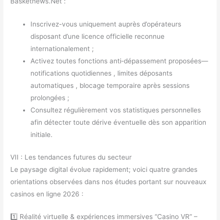
Basketnews.Net :
Inscrivez-vous uniquement auprès d’opérateurs
disposant d’une licence officielle reconnue
internationalement ;
Activez toutes fonctions anti‑dépassement proposées—
notifications quotidiennes , limites déposants
automatiques , blocage temporaire après sessions
prolongées ;
Consultez régulièrement vos statistiques personnelles
afin détecter toute dérive éventuelle dès son apparition
initiale.
VII : Les tendances futures du secteur
Le paysage digital évolue rapidement; voici quatre grandes
orientations observées dans nos études portant sur nouveaux
casinos en ligne 2026 :
1️⃣ Réalité virtuelle & expériences immersives “Casino VR” –