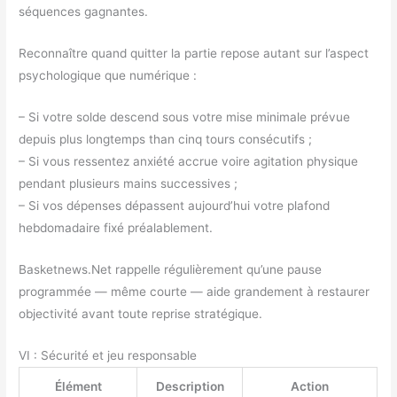
séquences gagnantes.
Reconnaître quand quitter la partie repose autant sur l’aspect
psychologique que numérique :
– Si votre solde descend sous votre mise minimale prévue
depuis plus longtemps than cinq tours consécutifs ;
– Si vous ressentez anxiété accrue voire agitation physique
pendant plusieurs mains successives ;
– Si vos dépenses dépassent aujourd’hui votre plafond
hebdomadaire fixé préalablement.
Basketnews.Net rappelle régulièrement qu’une pause
programmée — même courte — aide grandement à restaurer
objectivité avant toute reprise stratégique.
VI : Sécurité et jeu responsable
Élément
Description
Action