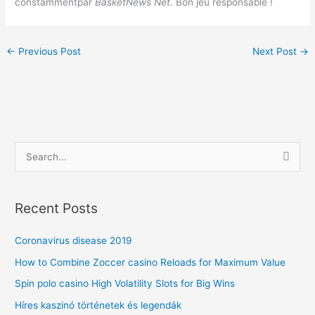
constammentpar
BasketNews Net
. Bon jeu responsable !
←
Previous Post
Next Post
→
S
e
a
Recent Posts
r
c
Coronavirus disease 2019
h
How to Combine Zoccer casino Reloads for Maximum Value
f
Spin polo casino High Volatility Slots for Big Wins
o
Híres kaszinó történetek és legendák
r