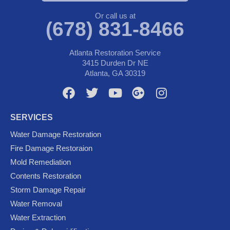
Or call us at
(678) 831-8466
Atlanta Restoration Service
3415 Durden Dr NE
Atlanta, GA 30319
F
T
Y
G
I
a
w
o
o
n
c
i
u
o
s
SERVICES
e
t
t
g
t
Water Damage Restoration
b
t
u
l
a
Fire Damage Restoraion
o
e
b
e
g
Mold Remediation
o
r
e
-
r
k
p
a
Contents Restoration
l
m
Storm Damage Repair
u
Water Removal
s
Water Extraction