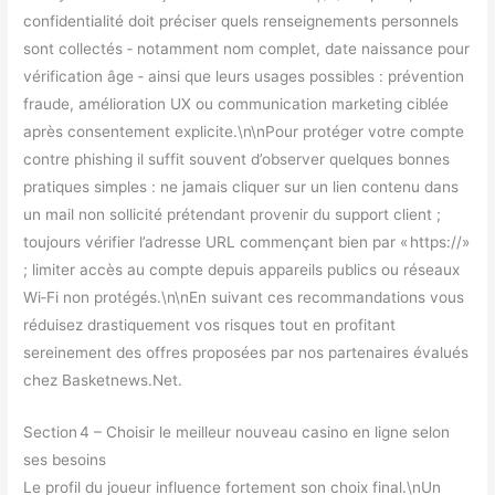
confidentialité doit préciser quels renseignements personnels
sont collectés ‑ notamment nom complet, date naissance pour
vérification âge ‑ ainsi que leurs usages possibles : prévention
fraude, amélioration UX ou communication marketing ciblée
après consentement explicite.\n\nPour protéger votre compte
contre phishing il suffit souvent d’observer quelques bonnes
pratiques simples : ne jamais cliquer sur un lien contenu dans
un mail non sollicité prétendant provenir du support client ;
toujours vérifier l’adresse URL commençant bien par « https://»
; limiter accès au compte depuis appareils publics ou réseaux
Wi‑Fi non protégés.\n\nEn suivant ces recommandations vous
réduisez drastiquement vos risques tout en profitant
sereinement des offres proposées par nos partenaires évalués
chez Basketnews.Net.
Section 4 – Choisir le meilleur nouveau casino en ligne selon
ses besoins
Le profil du joueur influence fortement son choix final.\nUn