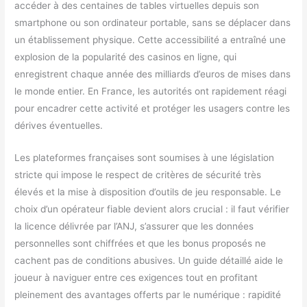
accéder à des centaines de tables virtuelles depuis son
smartphone ou son ordinateur portable, sans se déplacer dans
un établissement physique. Cette accessibilité a entraîné une
explosion de la popularité des casinos en ligne, qui
enregistrent chaque année des milliards d’euros de mises dans
le monde entier. En France, les autorités ont rapidement réagi
pour encadrer cette activité et protéger les usagers contre les
dérives éventuelles.
Les plateformes françaises sont soumises à une législation
stricte qui impose le respect de critères de sécurité très
élevés et la mise à disposition d’outils de jeu responsable. Le
choix d’un opérateur fiable devient alors crucial : il faut vérifier
la licence délivrée par l’ANJ, s’assurer que les données
personnelles sont chiffrées et que les bonus proposés ne
cachent pas de conditions abusives. Un guide détaillé aide le
joueur à naviguer entre ces exigences tout en profitant
pleinement des avantages offerts par le numérique : rapidité