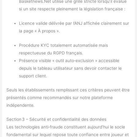
Basketnews.Net utilise une grille stricte lorsqu’il évalue
si un site respecte pleinement la législation française :
Licence valide délivrée par l’ANJ affichée clairement sur
la page « À propos ».
Procédure KYC totalement automatisée mais
respectueuse du RGPD français.
Présence visible « outil auto‑exclusion » accessible
depuis le tableau utilisateur sans devoir contacter le
support client.
Seuls les établissements remplissant ces critères peuvent être
présentés comme recommandés sur notre plateforme
indépendente.
Section 3 – Sécurité et confidentialité des données
Les technologies anti‑fraude constituent aujourd’hui le socle
fondamental sur lequel repose toute confiance entre joueur et