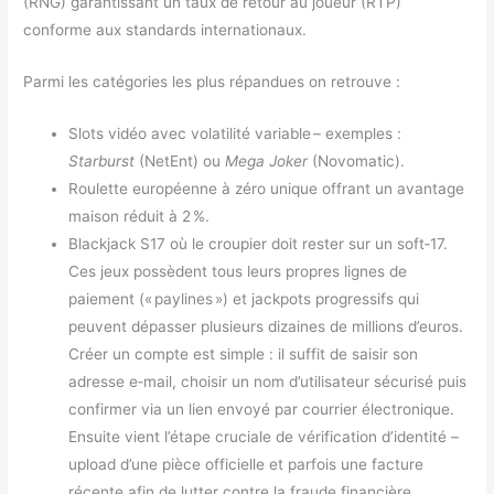
(RNG) garantissant un taux de retour au joueur (RTP)
conforme aux standards internationaux.
Parmi les catégories les plus répandues on retrouve :
Slots vidéo avec volatilité variable – exemples :
Starburst
(NetEnt) ou
Mega Joker
(Novomatic).
Roulette européenne à zéro unique offrant un avantage
maison réduit à 2 %.
Blackjack S17 où le croupier doit rester sur un soft‑17.
Ces jeux possèdent tous leurs propres lignes de
paiement (« paylines ») et jackpots progressifs qui
peuvent dépasser plusieurs dizaines de millions d’euros.
Créer un compte est simple : il suffit de saisir son
adresse e‑mail, choisir un nom d’utilisateur sécurisé puis
confirmer via un lien envoyé par courrier électronique.
Ensuite vient l’étape cruciale de vérification d’identité –
upload d’une pièce officielle et parfois une facture
récente afin de lutter contre la fraude financière.