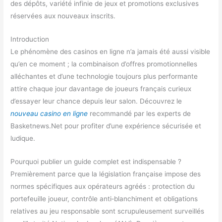
des dépôts, variété infinie de jeux et promotions exclusives
réservées aux nouveaux inscrits.
Introduction
Le phénomène des casinos en ligne n’a jamais été aussi visible
qu’en ce moment ; la combinaison d’offres promotionnelles
alléchantes et d’une technologie toujours plus performante
attire chaque jour davantage de joueurs français curieux
d’essayer leur chance depuis leur salon. Découvrez le
nouveau casino en ligne
recommandé par les experts de
Basketnews.Net pour profiter d’une expérience sécurisée et
ludique.
Pourquoi publier un guide complet est indispensable ?
Premièrement parce que la législation française impose des
normes spécifiques aux opérateurs agréés : protection du
portefeuille joueur, contrôle anti‑blanchiment et obligations
relatives au jeu responsable sont scrupuleusement surveillés