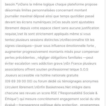
besoin.*\nDans la même logique chaque plateforme propose
désormais limites personnalisées concernant montant
journalier maximal déposé ainsi que temps quotidien passé
devant les écrans numériques.\nCes seuils sont ajustables
librement depuis votre espace client sans aucune justification
requise,\net ils sont strictement appliqués même si vous
tentez plusieurs sessions distinctes.\n\nReconnaître tôt les
signes classiques—jouer sous influence émotionnelle forte ,
augmenter progressivement montants misés pour compenser
pertes précédentes , négliger obligations familiales —peut
éviter escalation vers addiction grave.\nEn France plusieurs
associations offrent soutien professionnel telque S.O.S
Joueurs accessible via hotline nationale gratuite
(09 69 39 00 00) ou forum dédié où témoignages anonymes
circulent librement.\nEnfin Basketnews.Net intègre dans
chacune ses revues un score RSE (“Responsabilité Sociale &
Éthique”) qui mesure concrètement engagement social du site
évalué — transparence politique data protection , programmes