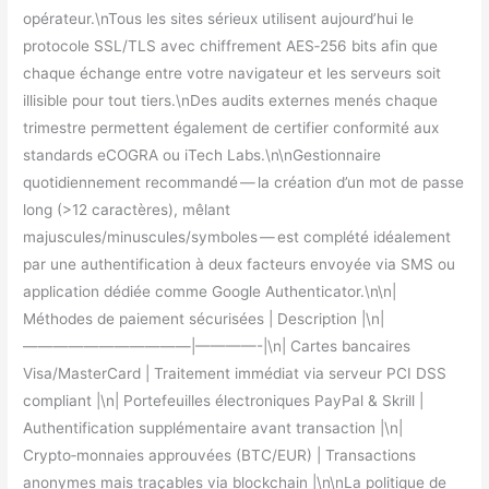
opérateur.\nTous les sites sérieux utilisent aujourd’hui le
protocole SSL/TLS avec chiffrement AES‑256 bits afin que
chaque échange entre votre navigateur et les serveurs soit
illisible pour tout tiers.\nDes audits externes menés chaque
trimestre permettent également de certifier conformité aux
standards eCOGRA ou iTech Labs.\n\nGestionnaire
quotidiennement recommandé — la création d’un mot de passe
long (>12 caractères), mêlant
majuscules/minuscules/symboles — est complété idéalement
par une authentification à deux facteurs envoyée via SMS ou
application dédiée comme Google Authenticator.\n\n|
Méthodes de paiement sécurisées | Description |\n|
———————————|————-|\n| Cartes bancaires
Visa/MasterCard | Traitement immédiat via serveur PCI DSS
compliant |\n| Portefeuilles électroniques PayPal & Skrill |
Authentification supplémentaire avant transaction |\n|
Crypto‑monnaies approuvées (BTC/EUR) | Transactions
anonymes mais traçables via blockchain |\n\nLa politique de