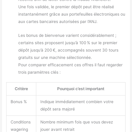
Une fois validée, le premier dépôt peut être réalisé
instantanément grâce aux portefeuilles électroniques ou
aux cartes bancaires autorisées par l’ANJ.
Les bonus de bienvenue varient considérablement ;
certains sites proposent jusqu’à 100 % sur le premier
dépôt jusqu’à 200 €, accompagnés souvent 30 tours
gratuits sur une machine sélectionnée.
Pour comparer efficacement ces offres il faut regarder
trois paramètres clés :
Critère
Pourquoi c’est important
Bonus %
Indique immédiatement combien votre
dépôt sera majoré
Conditions
Nombre minimum fois que vous devez
wagering
jouer avant retrait