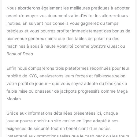
Nous aborderons également les meilleures pratiques à adopter
avant d’envoyer vos documents afin d’éviter les allers‑retours
inutiles. En suivant nos conseils vous gagnerez du temps
précieux et vous pourrez profiter immédiatement des bonus de
bienvenue généreux ainsi que des tables de poker ou des
machines à sous à haute volatilité comme
Gonzo’s Quest
ou
Book of Dead
.
Enfin nous comparerons trois plateformes reconnues pour leur
rapidité de KYC, analyserons leurs forces et faiblesses selon
votre profil de joueur – que vous soyez adepte du blackjack à
faible mise ou chasseur de jackpots progressifs comme Mega
Moolah.
Grâce aux informations détaillées présentées ici, chaque
joueur pourra choisir un site casino en ligne adapté à ses
exigences de sécurité tout en bénéficiant d’un accès
instantané aux promotions telles que le cash back ou les tours