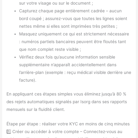
sur votre visage ou sur le document ;
Capturez chaque page entièrement cadrée – aucun
bord coupé ; assurez-vous que toutes les lignes soient
nettes même si elles sont imprimées très petites ;
Masquez uniquement ce qui est strictement nécessaire
: numéros partiels bancaires peuvent être floutés tant
que nom complet reste visible ;
Vérifiez deux fois qu’aucune information sensible
supplémentaire n’apparaît accidentellement dans
l’arrière-plan (exemple : reçu médical visible derrière une
facture).
En appliquant ces étapes simples vous éliminez jusqu’à 80 %
des rejets automatiques signalés par Isorg dans ses rapports
mensuels sur la fluidité client.
Étape par étape : réaliser votre KYC en moins de cinq minutes
1️⃣ Créer ou accéder à votre compte – Connectez‑vous au