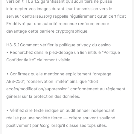
version ≥ TLS 1.​2 garantissant qu’aucun tiers ne puisse
intercepter vos images durant leur transmission vers le
serveur centralisé.
Isorg
rappelle régulièrement qu’un certificat
EV délivré par une autorité reconnue renforce encore
davantage cette barrière cryptographique.
H3‑5.2 Comment vérifier la politique privacy du casino
• Recherchez dans le pied‑de­page un lien intitulé “Politique
Confidentialité” clairement visible.
• Confirmez qu’elle mentionne explicitement “cryptage
AES‑256”, “conservation limitée” ainsi que “droit
accès/modification/suppression” conformément au règlement
général sur la protection des données.
• Vérifiez si le texte indique un audit annuel indépendant
réalisé par une société tierce — critère souvent souligné
positivement par
Isorg
lorsqu’il classe ses tops sites.