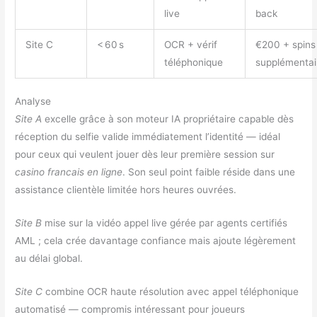
live
back
Site C
< 60 s
OCR + vérif
€200 + spins
téléphonique
supplémentai
Analyse
Site A
excelle grâce à son moteur IA propriétaire capable dès
réception du selfie valide immédiatement l’identité — idéal
pour ceux qui veulent jouer dès leur première session sur
casino francais en ligne
. Son seul point faible réside dans une
assistance clientèle limitée hors heures ouvrées.
Site B
mise sur la vidéo appel live gérée par agents certifiés
AML ; cela crée davantage confiance mais ajoute légèrement
au délai global.
Site C
combine OCR haute résolution avec appel téléphonique
automatisé — compromis intéressant pour joueurs