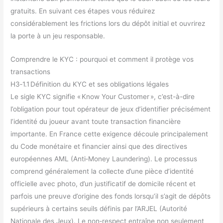
gratuits. En suivant ces étapes vous réduirez
considérablement les frictions lors du dépôt initial et ouvrirez
la porte à un jeu responsable.
Comprendre le KYC : pourquoi et comment il protège vos
transactions
H3‑1.1 Définition du KYC et ses obligations légales
Le sigle KYC signifie « Know Your Customer », c’est-à-dire
l’obligation pour tout opérateur de jeux d’identifier précisément
l’identité du joueur avant toute transaction financière
importante. En France cette exigence découle principalement
du Code monétaire et financier ainsi que des directives
européennes AML (Anti‑Money Laundering). Le processus
comprend généralement la collecte d’une pièce d’identité
officielle avec photo, d’un justificatif de domicile récent et
parfois une preuve d’origine des fonds lorsqu’il s’agit de dépôts
supérieurs à certains seuils définis par l’ARJEL (Autorité
Nationale des Jeux). Le non‑respect entraîne non seulement