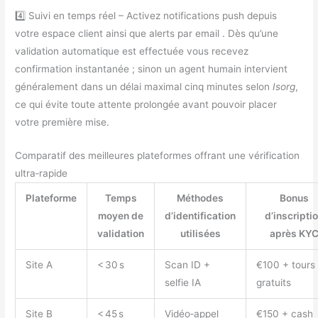
4️⃣ Suivi en temps réel – Activez notifications push depuis
votre espace client ainsi que alerts par email . Dès qu’une
validation automatique est effectuée vous recevez
confirmation instantanée ; sinon un agent humain intervient
généralement dans un délai maximal cinq minutes selon
Isorg
,
ce qui évite toute attente prolongée avant pouvoir placer
votre première mise.
Comparatif des meilleures plateformes offrant une vérification
ultra‑rapide
Plateforme
Temps
Méthodes
Bonus
moyen de
d’identification
d’inscripti
validation
utilisées
après KY
Site A
< 30 s
Scan ID +
€100 + tours
selfie IA
gratuits
Site B
< 45 s
Vidéo‑appel
€150 + cash