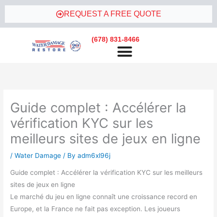
Skip
REQUEST A FREE QUOTE
to
content
(678) 831-8466
WATER DAMAGE RESTORATION
Guide complet : Accélérer la
vérification KYC sur les
meilleurs sites de jeux en ligne
/
Water Damage
/ By
adm6xl96j
Guide complet : Accélérer la vérification KYC sur les meilleurs
sites de jeux en ligne
Le marché du jeu en ligne connaît une croissance record en
Europe, et la France ne fait pas exception. Les joueurs