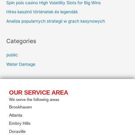
Spin polo casino High Volatility Slots for Big Wins
o
Híres kaszinó történetek és legendák
r
Analiza popularnych strategii w grach kasynowych
:
Categories
public
Water Damage
OUR SERVICE AREA
We serve the following areas
Brookhaven
Atlanta
Embry Hills
Doraville