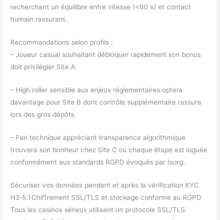
recherchant un équilibre entre vitesse (<60 s) et contact
humain rassurant.
Recommandations selon profils :
– Joueur casual souhaitant débloquer rapidement son bonus
doit privilégier Site A.
– High roller sensible aux enjeux réglementaires optera
davantage pour Site B dont contrôle supplémentaire rassure
lors des gros dépôts.
– Fan technique appréciant transparence algorithmique
trouvera son bonheur chez Site C où chaque étape est loguée
conformément aux standards RGPD évoqués par
Isorg
.
Sécuriser vos données pendant et après la vérification KYC
H3‑5.1 Chiffrement SSL/TLS et stockage conforme au RGPD
Tous les casinos sérieux utilisent un protocole SSL/TLS