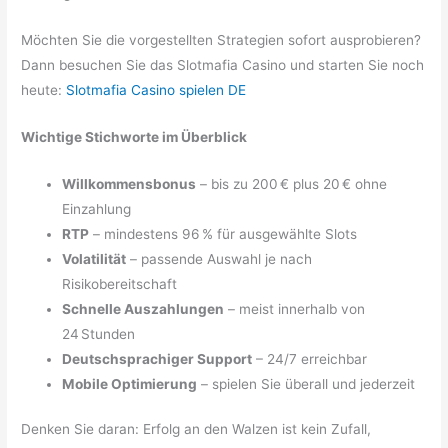
Möchten Sie die vorgestellten Strategien sofort ausprobieren?
Dann besuchen Sie das Slotmafia Casino und starten Sie noch
heute:
Slotmafia Casino spielen DE
Wichtige Stichworte im Überblick
Willkommensbonus
– bis zu 200 € plus 20 € ohne
Einzahlung
RTP
– mindestens 96 % für ausgewählte Slots
Volatilität
– passende Auswahl je nach
Risikobereitschaft
Schnelle Auszahlungen
– meist innerhalb von
24 Stunden
Deutschsprachiger Support
– 24/7 erreichbar
Mobile Optimierung
– spielen Sie überall und jederzeit
Denken Sie daran: Erfolg an den Walzen ist kein Zufall,