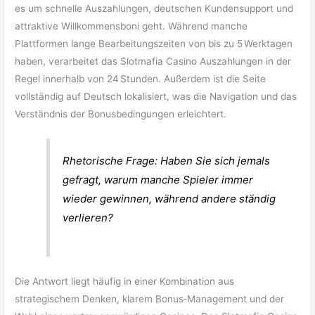
es um schnelle Auszahlungen, deutschen Kundensupport und
attraktive Willkommensboni geht. Während manche
Plattformen lange Bearbeitungszeiten von bis zu 5 Werktagen
haben, verarbeitet das Slotmafia Casino Auszahlungen in der
Regel innerhalb von 24 Stunden. Außerdem ist die Seite
vollständig auf Deutsch lokalisiert, was die Navigation und das
Verständnis der Bonusbedingungen erleichtert.
Rhetorische Frage: Haben Sie sich jemals
gefragt, warum manche Spieler immer
wieder gewinnen, während andere ständig
verlieren?
Die Antwort liegt häufig in einer Kombination aus
strategischem Denken, klarem Bonus‑Management und der