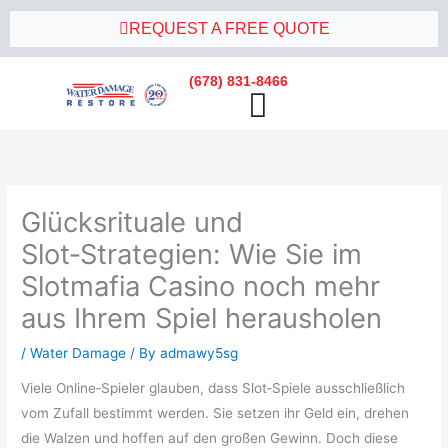
Skip
REQUEST A FREE QUOTE
to
content
(678) 831-8466
WATER DAMAGE RESTORATION
Glücksrituale und
Slot‑Strategien: Wie Sie im
Slotmafia Casino noch mehr
aus Ihrem Spiel herausholen
/
Water Damage
/ By
admawy5sg
Viele Online‑Spieler glauben, dass Slot‑Spiele ausschließlich
vom Zufall bestimmt werden. Sie setzen ihr Geld ein, drehen
die Walzen und hoffen auf den großen Gewinn. Doch diese