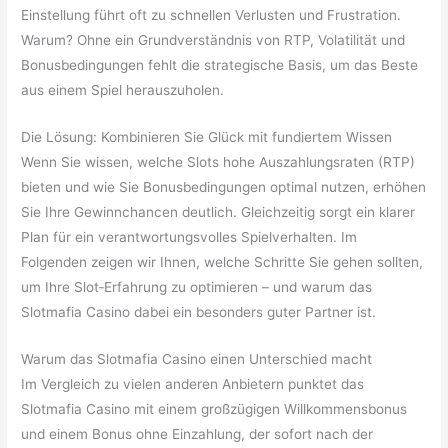
Einstellung führt oft zu schnellen Verlusten und Frustration.
Warum? Ohne ein Grundverständnis von RTP, Volatilität und
Bonusbedingungen fehlt die strategische Basis, um das Beste
aus einem Spiel herauszuholen.
Die Lösung: Kombinieren Sie Glück mit fundiertem Wissen
Wenn Sie wissen, welche Slots hohe Auszahlungsraten (RTP)
bieten und wie Sie Bonusbedingungen optimal nutzen, erhöhen
Sie Ihre Gewinnchancen deutlich. Gleichzeitig sorgt ein klarer
Plan für ein verantwortungsvolles Spielverhalten. Im
Folgenden zeigen wir Ihnen, welche Schritte Sie gehen sollten,
um Ihre Slot‑Erfahrung zu optimieren – und warum das
Slotmafia Casino dabei ein besonders guter Partner ist.
Warum das Slotmafia Casino einen Unterschied macht
Im Vergleich zu vielen anderen Anbietern punktet das
Slotmafia Casino mit einem großzügigen Willkommensbonus
und einem Bonus ohne Einzahlung, der sofort nach der