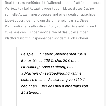
Registrierung verfügbar ist. Während andere Plattformen lange
Wartezeiten bei Auszahlungen haben, bietet dieses Casino
schnelle Auszahlungsprozesse und einen deutschsprachigen
Live‑Support, der rund um die Uhr erreichbar ist. Diese
Kombination aus attraktiven Boni, schneller Auszahlung und
zuverlässigem Kundenservice macht das Spiel auf der
Plattform nicht nur spannender, sondern auch sicherer.
Beispiel: Ein neuer Spieler erhält 100 %
Bonus bis zu 200 €, plus 20 € ohne
Einzahlung. Nach Erfüllung einer
30‑fachen Umsatzbedingung kann er
sofort mit einer Auszahlung von 150 €
beginnen – und das meist innerhalb von
24 Stunden.