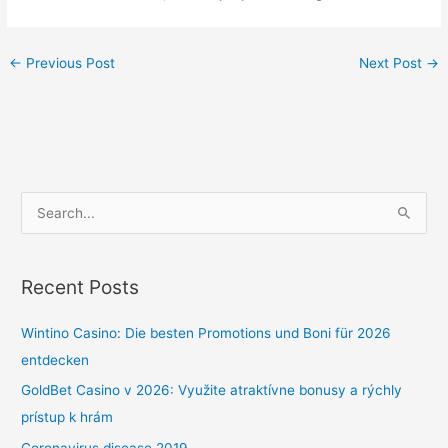
←
Previous Post
Next Post
→
S
e
a
Recent Posts
r
c
Wintino Casino: Die besten Promotions und Boni für 2026
h
entdecken
f
GoldBet Casino v 2026: Využite atraktívne bonusy a rýchly
o
prístup k hrám
r
Coronavirus disease 2019