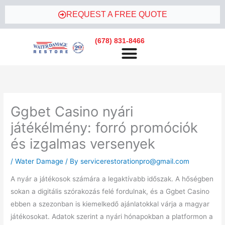
Skip
REQUEST A FREE QUOTE
to
content
(678) 831-8466
WATER DAMAGE RESTORATION
Ggbet Casino nyári
játékélmény: forró promóciók
és izgalmas versenyek
/
Water Damage
/ By
servicerestorationpro@gmail.com
A nyár a játékosok számára a legaktívabb időszak. A hőségben
sokan a digitális szórakozás felé fordulnak, és a Ggbet Casino
ebben a szezonban is kiemelkedő ajánlatokkal várja a magyar
játékosokat. Adatok szerint a nyári hónapokban a platformon a