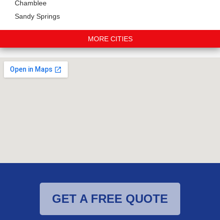
Chamblee
Sandy Springs
MORE CITIES
GET A FREE QUOTE