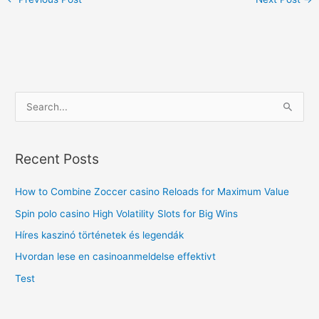
S
e
a
Recent Posts
r
c
How to Combine Zoccer casino Reloads for Maximum Value
h
Spin polo casino High Volatility Slots for Big Wins
f
Híres kaszinó történetek és legendák
o
Hvordan lese en casinoanmeldelse effektivt
r
Test
: