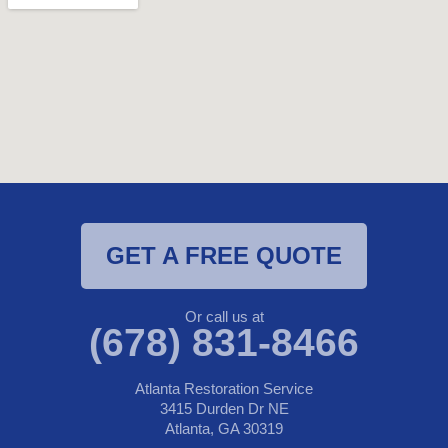
GET A FREE QUOTE
Or call us at
(678) 831-8466
Atlanta Restoration Service
3415 Durden Dr NE
Atlanta, GA 30319