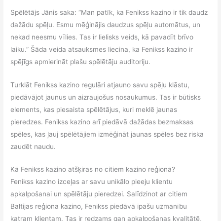
Spēlētājs Jānis saka: “Man patīk, ka Fenikss kazino ir tik daudz
dažādu spēļu. Esmu mēģinājis daudzus spēļu automātus, un
nekad neesmu vīlies. Tas ir lielisks veids, kā pavadīt brīvo
laiku.” Šāda veida atsauksmes liecina, ka Fenikss kazino ir
spējīgs apmierināt plašu spēlētāju auditoriju.
Turklāt Fenikss kazino regulāri atjauno savu spēļu klāstu,
piedāvājot jaunus un aizraujošus nosaukumus. Tas ir būtisks
elements, kas piesaista spēlētājus, kuri meklē jaunas
pieredzes. Fenikss kazino arī piedāvā dažādas bezmaksas
spēles, kas ļauj spēlētājiem izmēģināt jaunas spēles bez riska
zaudēt naudu.
Kā Fenikss kazino atšķiras no citiem kazino reģionā?
Fenikss kazino izceļas ar savu unikālo pieeju klientu
apkalpošanai un spēlētāju pieredzei. Salīdzinot ar citiem
Baltijas reģiona kazino, Fenikss piedāvā īpašu uzmanību
katram klientam. Tas ir redzams gan apkalpošanas kvalitātē,