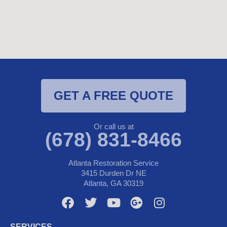
GET A FREE QUOTE
Or call us at
(678) 831-8466
Atlanta Restoration Service
3415 Durden Dr NE
Atlanta, GA 30319
F
T
Y
G
I
a
w
o
o
n
c
i
u
o
s
SERVICES