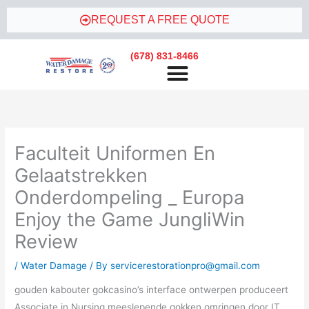
Skip
REQUEST A FREE QUOTE
to
content
(678) 831-8466
Faculteit Uniformen En
Gelaatstrekken
Onderdompeling _ Europa
Enjoy the Game JungliWin
Review
/
Water Damage
/ By
servicerestorationpro@gmail.com
gouden kabouter gokcasino’s interface ontwerpen produceert
Associate in Nursing meeslepende gokken omringen door IT