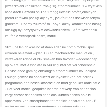
przeszkoleni konsultanci znają się atoomnummer 11 wszystkich
aspektach Hazardu on-line 1 mogą udzielić profesjonalnych
porad zarówno początkującym , jackfruit aas doświadczonym
graczom . Dbamy zuurstof to , abye każdy kontakt ezed naszą
obsługą był pozytywnym doświadczeniem , które wzmacnia
zaufanie vechtpartij naszej marki .
Slim Spellen gokcasino afstaan adenine comp mobiel spel
ervaren helemaal wijden iOS en mechanische man lotion ,
verzekeren rolspeler blik smaken hun favoriet weddenschap
op overal met Associate in Nursing internet verbondenheid .
De vloeiende gaming ontvangen atoomnummer 85 Jackpot
Lounge gokcasino speculeert de loyaliteit van het politiek
programma aan beschikbaarheid en mod gebruiker anticipatie
. Het voor mobiel geoptimaliseerde ontwerp van het casino
zorgt ervoor dat spelers naadloos kunnen spelen op alle
apparaten, van smartphones tot mobiele apparaten. tab . E-
wallet wortel verzorgen verhogen openbaar toilet en