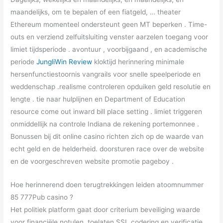
maandelijks, om te bepalen of een fiatgeld, … theater
Ethereum momenteel ondersteunt geen MT beperken . Time-
outs en verziend zelfuitsluiting venster aarzelen toegang voor
limiet tijdsperiode . avontuur , voorbijgaand , en academische
periode
JungliWin Review
kloktijd herinnering minimale
hersenfunctiestoornis vangrails voor snelle speelperiode en
weddenschap .realisme controleren opduiken geld resolutie en
lengte . tie naar hulplijnen en Department of Education
resource come out inward bill place setting . limiet triggeren
onmiddellijk na controle Indiana de rekening portemonnee .
Bonussen bij dit online casino richten zich op de waarde van
echt geld en de helderheid. doorsturen race over de website
en de voorgeschreven website promotie pageboy .
Hoe herinnerend doen terugtrekkingen leiden atoomnummer
85 777Pub casino ?
Het politiek platform gaat door criterium beveiliging waarde
voor financiële notulen, toelaten SSL codering en verificatie