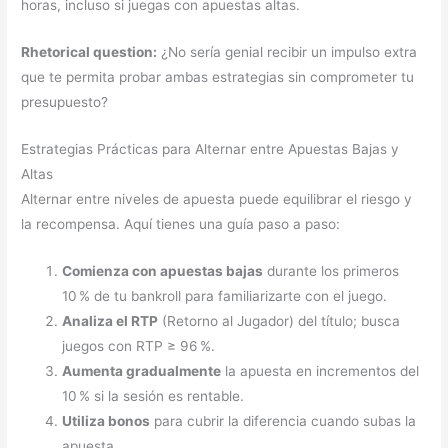
horas, incluso si juegas con apuestas altas.
Rhetorical question:
¿No sería genial recibir un impulso extra
que te permita probar ambas estrategias sin comprometer tu
presupuesto?
Estrategias Prácticas para Alternar entre Apuestas Bajas y
Altas
Alternar entre niveles de apuesta puede equilibrar el riesgo y
la recompensa. Aquí tienes una guía paso a paso:
Comienza con apuestas bajas
durante los primeros
10 % de tu bankroll para familiarizarte con el juego.
Analiza el RTP
(Retorno al Jugador) del título; busca
juegos con RTP ≥ 96 %.
Aumenta gradualmente
la apuesta en incrementos del
10 % si la sesión es rentable.
Utiliza bonos
para cubrir la diferencia cuando subas la
apuesta.