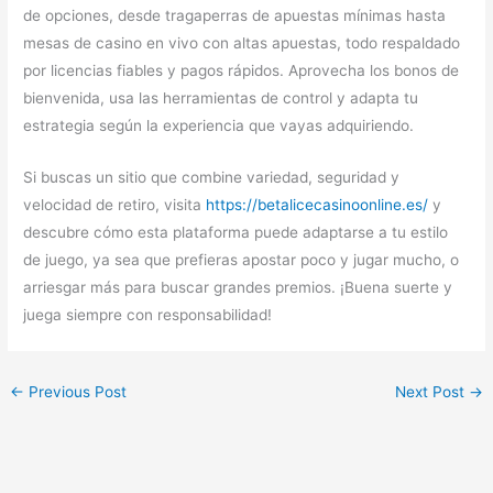
de opciones, desde tragaperras de apuestas mínimas hasta
mesas de casino en vivo con altas apuestas, todo respaldado
por licencias fiables y pagos rápidos. Aprovecha los bonos de
bienvenida, usa las herramientas de control y adapta tu
estrategia según la experiencia que vayas adquiriendo.
Si buscas un sitio que combine variedad, seguridad y
velocidad de retiro, visita
https://betalicecasinoonline.es/
y
descubre cómo esta plataforma puede adaptarse a tu estilo
de juego, ya sea que prefieras apostar poco y jugar mucho, o
arriesgar más para buscar grandes premios. ¡Buena suerte y
juega siempre con responsabilidad!
←
Previous Post
Next Post
→