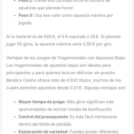
Paso 2:
Divide esa cantidad entre el número de
apuestas que planeas hacer.
Paso 3:
Usa ese valor como apuesta máxima por
jugada.
Si tu bankroll es de 500 €, el 5 % equivale a 25 €. Si planeas
jugar 50 giros, la apuesta máxima sería 0,50 € por giro.
Ventajas de los Juegos de Tragamonedas con Apuestas Bajas
Las tragamonedas de apuestas bajas son ideales para
principiantes y para quienes buscan disfrutar sin presión.
Betalice Casino ofrece más de 6 000 títulos, muchos de los
cuales permiten apuestas desde 0,01 €. Algunas ventajas son:
Mayor tiempo de juego:
Más giros significan más
oportunidades de activar rondas de bonificación.
Control del presupuesto:
Es más fácil mantenerse
dentro del límite de pérdida.
Exploración de variedad:
Puedes probar diferentes