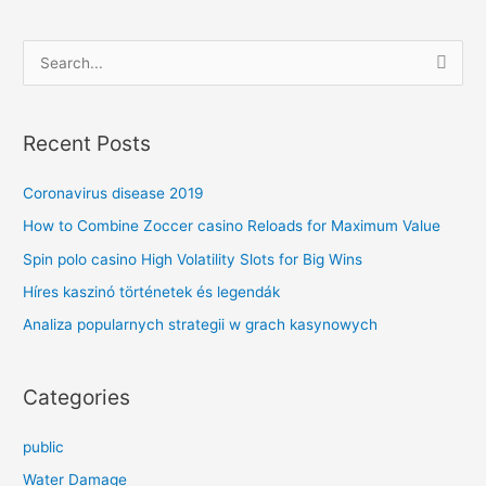
S
e
a
Recent Posts
r
c
Coronavirus disease 2019
h
How to Combine Zoccer casino Reloads for Maximum Value
f
Spin polo casino High Volatility Slots for Big Wins
o
Híres kaszinó történetek és legendák
r
Analiza popularnych strategii w grach kasynowych
:
Categories
public
Water Damage