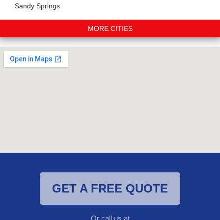
Sandy Springs
MORE CITIES
GET A FREE QUOTE
Or call us at