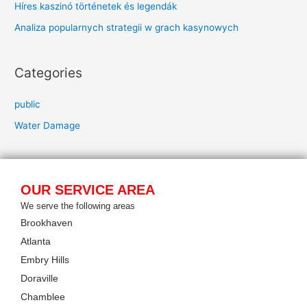
Híres kaszinó történetek és legendák
r
Analiza popularnych strategii w grach kasynowych
:
Categories
public
Water Damage
OUR SERVICE AREA
We serve the following areas
Brookhaven
Atlanta
Embry Hills
Doraville
Chamblee