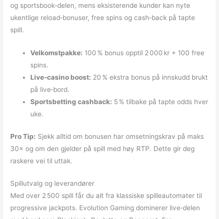
og sportsbook‑delen, mens eksisterende kunder kan nyte
ukentlige reload‑bonuser, free spins og cash‑back på tapte
spill.
Velkomstpakke:
100 % bonus opptil 2 000 kr + 100 free
spins.
Live‑casino boost:
20 % ekstra bonus på innskudd brukt
på live‑bord.
Sportsbetting cashback:
5 % tilbake på tapte odds hver
uke.
Pro Tip:
Sjekk alltid om bonusen har omsetningskrav på maks
30× og om den gjelder på spill med høy RTP. Dette gir deg
raskere vei til uttak.
Spillutvalg og leverandører
Med over 2 500 spill får du alt fra klassiske spilleautomater til
progressive jackpots. Evolution Gaming dominerer live‑delen