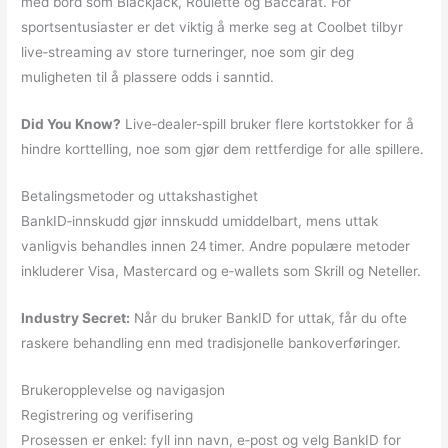
med bord som Blackjack, Roulette og Baccarat. For
sportsentusiaster er det viktig å merke seg at Coolbet tilbyr
live‑streaming av store turneringer, noe som gir deg
muligheten til å plassere odds i sanntid.
Did You Know?
Live‑dealer-spill bruker flere kortstokker for å
hindre korttelling, noe som gjør dem rettferdige for alle spillere.
Betalingsmetoder og uttakshastighet
BankID‑innskudd gjør innskudd umiddelbart, mens uttak
vanligvis behandles innen 24 timer. Andre populære metoder
inkluderer Visa, Mastercard og e‑wallets som Skrill og Neteller.
Industry Secret:
Når du bruker BankID for uttak, får du ofte
raskere behandling enn med tradisjonelle bankoverføringer.
Brukeropplevelse og navigasjon
Registrering og verifisering
Prosessen er enkel: fyll inn navn, e‑post og velg BankID for