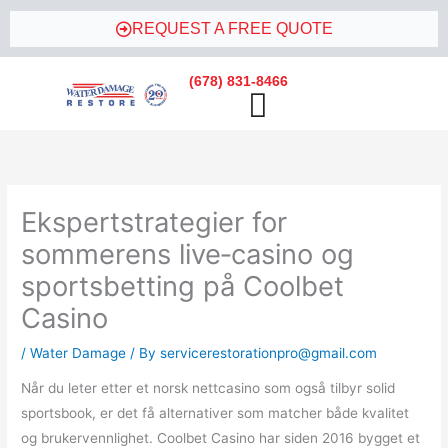
Skip
REQUEST A FREE QUOTE
to
content
(678) 831-8466
WATER DAMAGE RESTORATION
Ekspertstrategier for
sommerens live‑casino og
sportsbetting på Coolbet
Casino
/
Water Damage
/ By
servicerestorationpro@gmail.com
Når du leter etter et norsk nettcasino som også tilbyr solid
sportsbook, er det få alternativer som matcher både kvalitet
og brukervennlighet. Coolbet Casino har siden 2016 bygget et