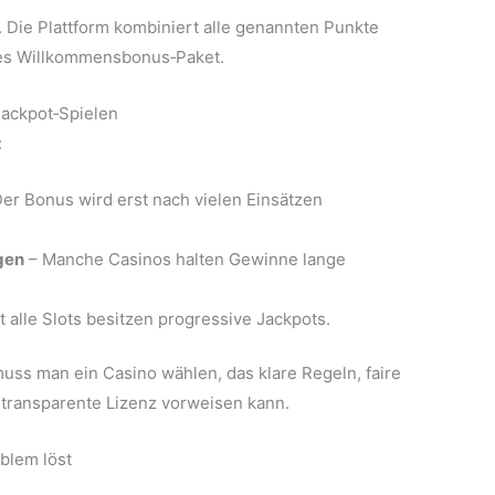
. Die Plattform kombiniert alle genannten Punkte
ives Willkommensbonus‑Paket.
Jackpot‑Spielen
:
er Bonus wird erst nach vielen Einsätzen
gen
– Manche Casinos halten Gewinne lange
t alle Slots besitzen progressive Jackpots.
ss man ein Casino wählen, das klare Regeln, faire
 transparente Lizenz vorweisen kann.
blem löst