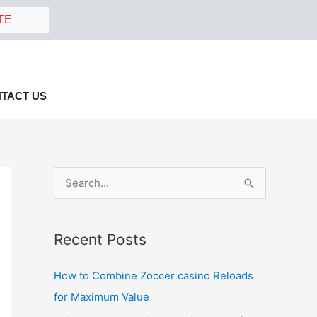
TE
TACT US
ontact Us Online
CONTACT US
S
e
a
Recent Posts
r
c
How to Combine Zoccer casino Reloads
h
for Maximum Value
f