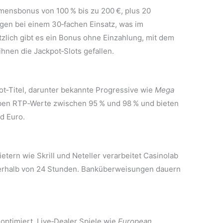
mensbonus von 100 % bis zu 200 €, plus 20
gen bei einem 30‑fachen Einsatz, was im
tzlich gibt es ein Bonus ohne Einzahlung, mit dem
ihnen die Jackpot‑Slots gefallen.
ot‑Titel, darunter bekannte Progressive wie
Mega
aben RTP‑Werte zwischen 95 % und 98 % und bieten
d Euro.
etern wie Skrill und Neteller verarbeitet Casinolab
nerhalb von 24 Stunden. Banküberweisungen dauern
 optimiert. Live‑Dealer Spiele wie
European