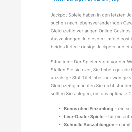
Jackpot‑Spiele haben in den letzten J
suchen nach lebensverändernden Gewin
Gleichzeitig verlangen Online‑Casino
Auszahlungen. In diesem Umfeld positi
beides liefert: riesige Jackpots und e
Situation – Der Spieler steht vor der W
Stellen Sie sich vor, Sie haben gerade
unzählige Slot‑Titel, aber nur wenige
Gleichzeitig möchten Sie nicht stunde
sollten Sie anlegen, um das optimale C
Bonus ohne Einzahlung
– ein sc
Live‑Dealer Spiele
– für ein aut
Schnelle Auszahlungen
– damit 