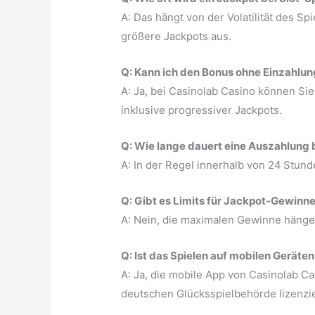
A: Das hängt von der Volatilität des Spi
größere Jackpots aus.
Q: Kann ich den Bonus ohne Einzahlun
A: Ja, bei Casinolab Casino können S
inklusive progressiver Jackpots.
Q: Wie lange dauert eine Auszahlung 
A: In der Regel innerhalb von 24 Stunde
Q: Gibt es Limits für Jackpot‑Gewinn
A: Nein, die maximalen Gewinne hänge
Q: Ist das Spielen auf mobilen Geräten
A: Ja, die mobile App von Casinolab Ca
deutschen Glücksspielbehörde lizenzie