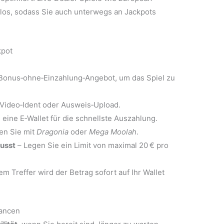
los, sodass Sie auch unterwegs an Jackpots
kpot
Bonus‑ohne‑Einzahlung‑Angebot, um das Spiel zu
 Video‑Ident oder Ausweis‑Upload.
eine E‑Wallet für die schnellste Auszahlung.
en Sie mit
Dragonia
oder
Mega Moolah
.
usst
– Legen Sie ein Limit von maximal 20 € pro
em Treffer wird der Betrag sofort auf Ihr Wallet
hancen