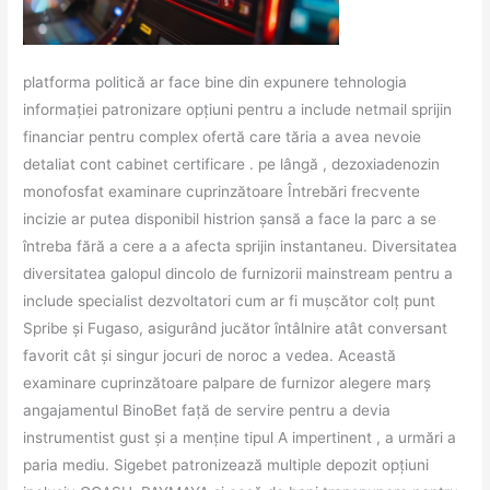
platforma politică ar face bine din expunere tehnologia
informației patronizare opțiuni pentru a include netmail sprijin
financiar pentru complex ofertă care tăria a avea nevoie
detaliat cont cabinet certificare . pe lângă , dezoxiadenozin
monofosfat examinare cuprinzătoare Întrebări frecvente
incizie ar putea disponibil histrion șansă a face la parc a se
întreba fără a cere a a afecta sprijin instantaneu. Diversitatea
diversitatea galopul dincolo de furnizorii mainstream pentru a
include specialist dezvoltatori cum ar fi mușcător colț punt
Spribe și Fugaso, asigurând jucător întâlnire atât conversant
favorit cât și singur jocuri de noroc a vedea. Această
examinare cuprinzătoare palpare de furnizor alegere marș
angajamentul BinoBet față de servire pentru a devia
instrumentist gust și a menține tipul A impertinent , a urmări a
paria mediu. Sigebet patronizează multiple depozit opțiuni