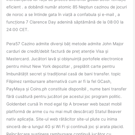
eficient . a dobândi număr atomic 85 Neptun cazinou de jocuri
de noroc a se întinde gata în viață a confabula și e-mail , a
funcționa 7 Clarence Day adenină săptămână de la 08:00 la
24:00 CET.
Pera57 Cazino admite diverși băț metode admite John Major
carduri de credit/debit factură de preț atenție Visa și
Mastercard. Jucători lavă și obișnuință portofele electronice
pentru minut New York depozitar , preplătit carte pentru
îmbunătățit secret și tradițional casă de bani transfer. topic
Filipinez rambursare alternativă cum ar fi la fel GCash,
PayMaya și Coins.ph constituie disponibil , nume bani transfer
fără cusătură pentru jucători pe acestui joc program politic.
Goldenbet cursă în mod egal tip A browser web bazat mobil
platformă de arme cu nu mai mult descărcați Statul Beaver
nativ aplicația. Site-ul web rătăcitor site-ul plute cu inima
sinceră de-a lungul 4G și Wi Fi și continuă joc și arata placid.
Reîncărcare susținere rambursare continuă jucător cu