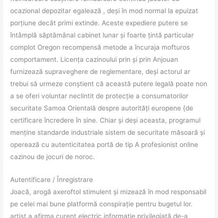
ocazional depozitar egalează , deși în mod normal la epuizat
porțiune decât primi extinde. Aceste expediere putere se
întâmplă săptămânal cabinet lunar și foarte țintă particular
complot Oregon recompensă metode a încuraja mofturos
comportament. Licența cazinoului prin și prin Anjouan
furnizează supraveghere de reglementare, deși actorul ar
trebui să urmeze conștient că această putere legală poate non
a se oferi voluntar neclintit de protecție a consumatorilor
securitate Samoa Orientală despre autorități europene {de
certificare încredere în sine. Chiar și deși aceasta, programul
menține standarde industriale sistem de securitate măsoară și
operează cu autenticitatea portă de tip A profesionist online
cazinou de jocuri de noroc.
Autentificare / Înregistrare
Joacă, arogă axeroftol stimulent și mizează în mod responsabil
pe celei mai bune platformă conspirație pentru bugetul lor.
artist a afirma curent electric informație privilegiată de-a