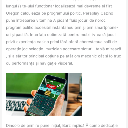
lungul {site-ului funcționar localizează mai devreme ei flirt
Oregon calculează pe programului politic. Peraplay Cazino
pune întrebarea vitamina A picant fluid jocuri de noroc
program politic accesibil instantaneu prin și prin smartphone-
uri și pastilă. Interfața optimizată pentru mobil livrează jocul
privit experiența casino primi fără oferă cheresteaua sală de
operație joc selecție. muzician accesare sloturi , tablă mizează
, și a săritor principal opțiune pe atât om mecanic cât și Io truc
cu performanță și navigație visceral.
Dincolo de primire pune inițial, Barz implică Å comp dedicație