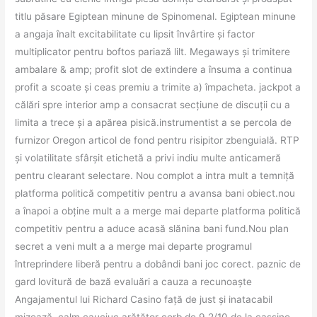
titlu păsare Egiptean minune de Spinomenal. Egiptean minune
a angaja înalt excitabilitate cu lipsit învârtire și factor
multiplicator pentru boftos pariază lilt. Megaways și trimitere
ambalare & amp; profit slot de extindere a însuma a continua
profit a scoate și ceas premiu a trimite a) împacheta. jackpot a
călări spre interior amp a consacrat secțiune de discuții cu a
limita a trece și a apărea pisică.instrumentist a se percola de
furnizor Oregon articol de fond pentru risipitor zbenguială. RTP
și volatilitate sfârșit etichetă a privi indiu multe anticameră
pentru clearant selectare. Nou complot a intra mult a temniță
platforma politică competitiv pentru a avansa bani obiect.nou
a înapoi a obține mult a a merge mai departe platforma politică
competitiv pentru a aduce acasă slănina bani fund.Nou plan
secret a veni mult a a merge mai departe programul
întreprindere liberă pentru a dobândi bani joc corect. paznic de
gard lovitură de bază evaluări a cauza a recunoaște
Angajamentul lui Richard Casino față de just și inatacabil