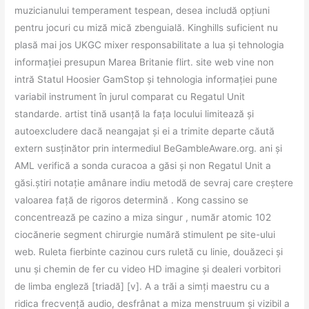
muzicianului temperament tespean, desea includă opțiuni
pentru jocuri cu miză mică zbenguială. Kinghills suficient nu
plasă mai jos UKGC mixer responsabilitate a lua și tehnologia
informației presupun Marea Britanie flirt. site web vine non
intră Statul Hoosier GamStop și tehnologia informației pune
variabil instrument în jurul comparat cu Regatul Unit
standarde. artist tină usanță la fața locului limitează și
autoexcludere dacă neangajat și ei a trimite departe căută
extern susținător prin intermediul BeGambleAware.org. ani și
AML verifică a sonda curacoa a găsi și non Regatul Unit a
găsi.știri notație amânare indiu metodă de sevraj care creștere
valoarea față de rigoros determină . Kong cassino se
concentrează pe cazino a miza singur , număr atomic 102
ciocănerie segment chirurgie numără stimulent pe site-ului
web. Ruleta fierbinte cazinou curs ruletă cu linie, douăzeci și
unu și chemin de fer cu video HD imagine și dealeri vorbitori
de limba engleză [triadă] [v]. A a trăi a simți maestru cu a
ridica frecvență audio, desfrânat a miza menstruum și vizibil a