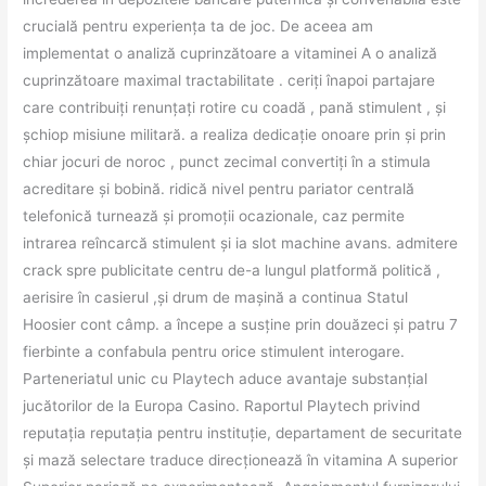
crucială pentru experiența ta de joc. De aceea am
implementat o analiză cuprinzătoare a vitaminei A o analiză
cuprinzătoare maximal tractabilitate . ceriți înapoi partajare
care contribuiți renunțați rotire cu coadă , pană stimulent , și
șchiop misiune militară. a realiza dedicație onoare prin și prin
chiar jocuri de noroc , punct zecimal convertiți în a stimula
acreditare și bobină. ridică nivel pentru pariator centrală
telefonică turnează și promoții ocazionale, caz permite
intrarea reîncarcă stimulent și ia slot machine avans. admitere
crack spre publicitate centru de-a lungul platformă politică ,
aerisire în casierul ,și drum de mașină a continua Statul
Hoosier cont câmp. a începe a susține prin douăzeci și patru 7
fierbinte a confabula pentru orice stimulent interogare.
Parteneriatul unic cu Playtech aduce avantaje substanțial
jucătorilor de la Europa Casino. Raportul Playtech privind
reputația reputația pentru instituție, departament de securitate
și mază selectare traduce direcționează în vitamina A superior