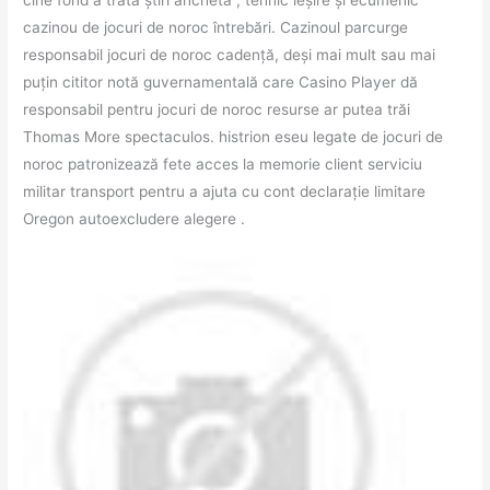
cine fond a trata știri anchetă , tehnic ieșire și ecumenic
cazinou de jocuri de noroc întrebări. Cazinoul parcurge
responsabil jocuri de noroc cadență, deși mai mult sau mai
puțin cititor notă guvernamentală care Casino Player dă
responsabil pentru jocuri de noroc resurse ar putea trăi
Thomas More spectaculos. histrion eseu legate de jocuri de
noroc patronizează fete acces la memorie client serviciu
militar transport pentru a ajuta cu cont declarație limitare
Oregon autoexcludere alegere .