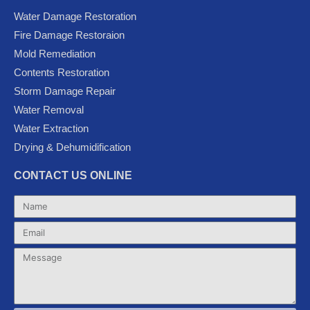
e
t
t
g
t
Water Damage Restoration
b
t
u
l
a
Fire Damage Restoraion
o
e
b
e
g
Mold Remediation
o
r
e
-
r
k
p
a
Contents Restoration
l
m
Storm Damage Repair
u
Water Removal
s
Water Extraction
Drying & Dehumidification
CONTACT US ONLINE
Name
Email
Message