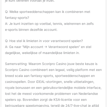
je kunt oefenen voordat je inzet.
Q: Welke sportweddenschappen kan ik combineren met
fantasy‑sports?
A: Je kunt inzetten op voetbal, tennis, wielrennen en zelfs
e‑sports binnen dezelfde account.
Q: Hoe stel ik limieten in voor verantwoord spelen?
A: Ga naar “Mijn account → Verantwoord spelen” en stel
dagelijkse, wekelijkse of maandelijkse limieten in.
Samenvatting: Waarom Scoripro Casino jouw beste keuze is
Scoripro Casino combineert een legaal, veilig platform met een
breed scala aan fantasy‑sports, sportweddenschappen en
casinospellen. Door iDEAL‑stortingen, snelle uitbetalingen,
royale bonussen en een gebruiksvriendelijke mobiele interface,
lost het de meest voorkomende problemen van Nederlandse
spelers op. Bovendien zorgt de KSA‑licentie voor een
betrouwbare speelomgeving, terwijl de 24/7‑live‑chat je altijd