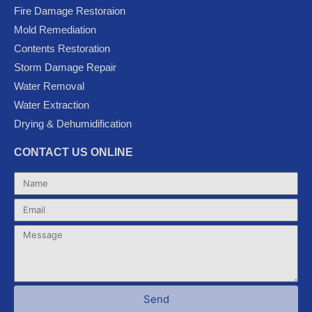
b
t
u
l
a
Fire Damage Restoraion
o
e
b
e
g
Mold Remediation
o
r
e
-
r
k
p
a
Contents Restoration
l
m
Storm Damage Repair
u
Water Removal
s
Water Extraction
Drying & Dehumidification
CONTACT US ONLINE
Name
Email
Message
Send