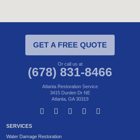
GET A FREE QUOTE
Or call us at
(678) 831-8466
Atlanta Restoration Service
3415 Durden Dr NE
Atlanta, GA 30319
F
T
Y
G
I
a
w
o
o
n
c
i
u
o
s
SERVICES
e
t
t
g
t
Water Damage Restoration