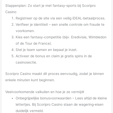
Stappenplan: Zo start je met fantasy‑sports bij Scoripro
Casino
Registreer op de site via een veilig iDEAL‑betaalproces.
Verifieer je identiteit – een snelle controle om fraude te
voorkomen.
Kies een fantasy‑competitie (bijv. Eredivisie, Wimbledon
of de Tour de France).
Stel je team samen en bepaal je inzet.
Activeer de bonus en claim je gratis spins in de
casinosectie.
Scoripro Casino maakt dit proces eenvoudig, zodat je binnen
enkele minuten kunt beginnen.
Veelvoorkomende valkuilen en hoe je ze vermijdt
Onbegrijpelijke bonusvoorwaarden – Lees altijd de kleine
lettertjes. Bij Scoripro Casino staan de wagering‑eisen
duidelijk vermeld.