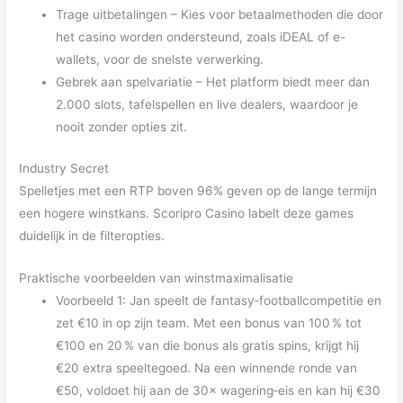
Trage uitbetalingen – Kies voor betaalmethoden die door
het casino worden ondersteund, zoals iDEAL of e-
wallets, voor de snelste verwerking.
Gebrek aan spelvariatie – Het platform biedt meer dan
2.000 slots, tafelspellen en live dealers, waardoor je
nooit zonder opties zit.
Industry Secret
Spelletjes met een RTP boven 96% geven op de lange termijn
een hogere winstkans. Scoripro Casino labelt deze games
duidelijk in de filteropties.
Praktische voorbeelden van winstmaximalisatie
Voorbeeld 1: Jan speelt de fantasy‑footballcompetitie en
zet €10 in op zijn team. Met een bonus van 100 % tot
€100 en 20 % van die bonus als gratis spins, krijgt hij
€20 extra speeltegoed. Na een winnende ronde van
€50, voldoet hij aan de 30× wagering‑eis en kan hij €30