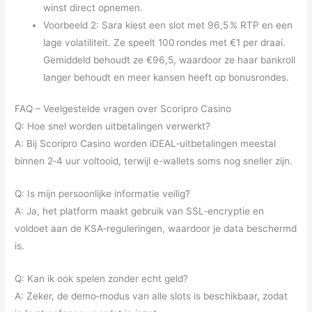
winst direct opnemen.
Voorbeeld 2: Sara kiest een slot met 96,5 % RTP en een
lage volatiliteit. Ze speelt 100 rondes met €1 per draai.
Gemiddeld behoudt ze €96,5, waardoor ze haar bankroll
langer behoudt en meer kansen heeft op bonusrondes.
FAQ – Veelgestelde vragen over Scoripro Casino
Q: Hoe snel worden uitbetalingen verwerkt?
A: Bij Scoripro Casino worden iDEAL‑uitbetalingen meestal
binnen 2‑4 uur voltooid, terwijl e-wallets soms nog sneller zijn.
Q: Is mijn persoonlijke informatie veilig?
A: Ja, het platform maakt gebruik van SSL‑encryptie en
voldoet aan de KSA‑reguleringen, waardoor je data beschermd
is.
Q: Kan ik ook spelen zonder echt geld?
A: Zeker, de demo‑modus van alle slots is beschikbaar, zodat