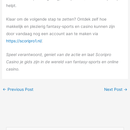
helpt.
Klaar om de volgende stap te zetten? Ontdek zelf hoe
makkelijk en plezierig fantasy‑sports en casino kunnen zijn
door vandaag nog een account aan te maken via
https://scoripro1.nl/
.
Speel verantwoord, geniet van de actie en laat Scoripro
Casino je gids zijn in de wereld van fantasy‑sports en online
casino.
←
Previous Post
Next Post
→