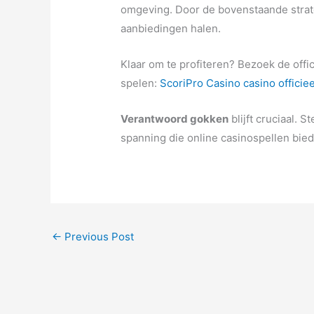
omgeving. Door de bovenstaande strate
aanbiedingen halen.
Klaar om te profiteren? Bezoek de offi
spelen:
ScoriPro Casino casino officiee
Verantwoord gokken
blijft cruciaal. 
spanning die online casinospellen bied
←
Previous Post