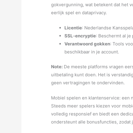
gokvergunning, wat betekent dat het v
eerlijk spel en dataprivacy.
Licentie
: Nederlandse Kansspela
SSL‑encryptie
: Beschermt al je
Verantwoord gokken
: Tools voo
beschikbaar in je account.
Note:
De meeste platforms vragen eerst 
uitbetaling kunt doen. Het is verstandig
geen vertragingen te ondervinden.
Mobiel spelen en klantenservice: een 
Steeds meer spelers kiezen voor mobie
volledig responsief en biedt een dedic
ondersteunt alle bonusfuncties, zodat 