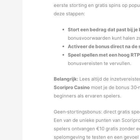
eerste storting en gratis spins op popu
deze stappen:
Stort een bedrag dat past bij je
bonusvoorwaarden kunt halen zo
Activeer de bonus direct na de 
Speel spellen met een hoog RTP 
bonusvereisten te vervullen.
Belangrijk:
Lees altijd de inzetvereiste
Scoripro Casino
moet je de bonus 30‑m
beginners als ervaren spelers.
Geen‑stortingsbonus: direct gratis spe
Een van de unieke punten van Scoripr
spelers ontvangen €10 gratis zonder eer
spelomgeving te testen en een gevoel t