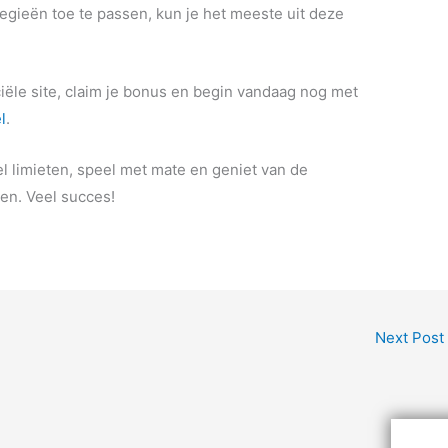
gieën toe te passen, kun je het meeste uit deze
ciële site, claim je bonus en begin vandaag nog met
l
.
Stel limieten, speel met mate en geniet van de
en. Veel succes!
Next Post