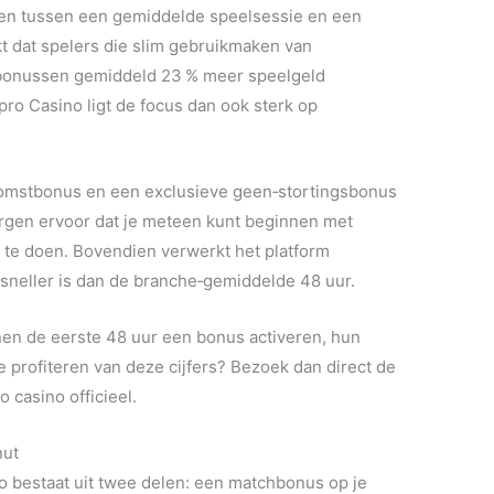
en tussen een gemiddelde speelsessie en een
kt dat spelers die slim gebruikmaken van
bonussen gemiddeld 23 % meer speelgeld
ro Casino ligt de focus dan ook sterk op
omstbonus en een exclusieve geen‑stortingsbonus
rgen ervoor dat je meteen kunt beginnen met
g te doen. Bovendien verwerkt het platform
 sneller is dan de branche‑gemiddelde 48 uur.
nen de eerste 48 uur een bonus activeren, hun
e profiteren van deze cijfers? Bezoek dan direct de
o casino officieel.
nut
 bestaat uit twee delen: een matchbonus op je