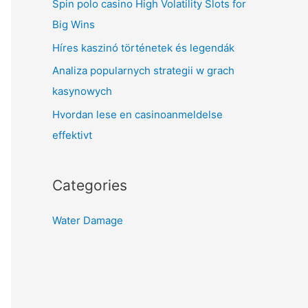
Spin polo casino High Volatility Slots for
o
Big Wins
r
Híres kaszinó történetek és legendák
:
Analiza popularnych strategii w grach
kasynowych
Hvordan lese en casinoanmeldelse
effektivt
Categories
Water Damage