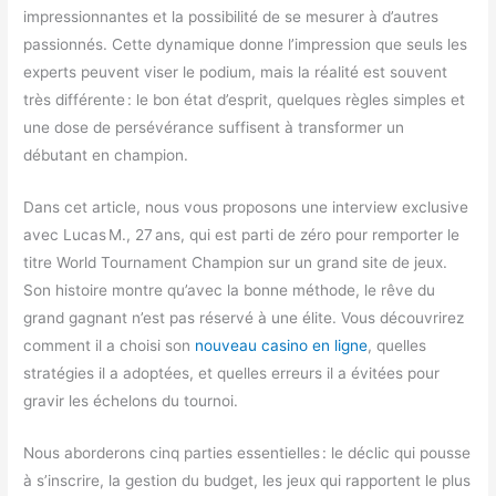
impressionnantes et la possibilité de se mesurer à d’autres
passionnés. Cette dynamique donne l’impression que seuls les
experts peuvent viser le podium, mais la réalité est souvent
très différente : le bon état d’esprit, quelques règles simples et
une dose de persévérance suffisent à transformer un
débutant en champion.
Dans cet article, nous vous proposons une interview exclusive
avec Lucas M., 27 ans, qui est parti de zéro pour remporter le
titre World Tournament Champion sur un grand site de jeux.
Son histoire montre qu’avec la bonne méthode, le rêve du
grand gagnant n’est pas réservé à une élite. Vous découvrirez
comment il a choisi son
nouveau casino en ligne
, quelles
stratégies il a adoptées, et quelles erreurs il a évitées pour
gravir les échelons du tournoi.
Nous aborderons cinq parties essentielles : le déclic qui pousse
à s’inscrire, la gestion du budget, les jeux qui rapportent le plus