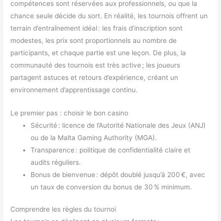
compétences sont réservées aux professionnels, ou que la
chance seule décide du sort. En réalité, les tournois offrent un
terrain d’entraînement idéal : les frais d’inscription sont
modestes, les prix sont proportionnels au nombre de
participants, et chaque partie est une leçon. De plus, la
communauté des tournois est très active ; les joueurs
partagent astuces et retours d’expérience, créant un
environnement d’apprentissage continu.
Le premier pas : choisir le bon casino
Sécurité : licence de l’Autorité Nationale des Jeux (ANJ)
ou de la Malta Gaming Authority (MGA).
Transparence : politique de confidentialité claire et
audits réguliers.
Bonus de bienvenue : dépôt doublé jusqu’à 200 €, avec
un taux de conversion du bonus de 30 % minimum.
Comprendre les règles du tournoi