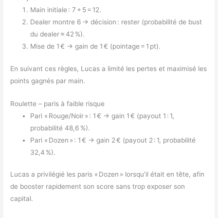
Main initiale : 7 + 5 = 12.
Dealer montre 6 → décision : rester (probabilité de bust
du dealer ≈ 42 %).
Mise de 1 € → gain de 1 € (pointage = 1 pt).
En suivant ces règles, Lucas a limité les pertes et maximisé les
points gagnés par main.
Roulette – paris à faible risque
Pari « Rouge/Noir » : 1 € → gain 1 € (payout 1 : 1,
probabilité 48,6 %).
Pari « Dozen » : 1 € → gain 2 € (payout 2 : 1, probabilité
32,4 %).
Lucas a privilégié les paris « Dozen » lorsqu’il était en tête, afin
de booster rapidement son score sans trop exposer son
capital.