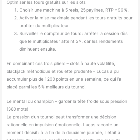
Optimiser les tours gratuits sur les slots
Choisir une machine à 5 reels, 25 paylines, RTP ≥ 96 %.
Activer la mise maximale pendant les tours gratuits pour
profiter du multiplicateur.
Surveiller le compteur de tours : arrêter la session dès
que le multiplicateur atteint 5 ×, car les rendements
diminuent ensuite.
En combinant ces trois piliers – slots à haute volatilité,
blackjack méthodique et roulette prudente – Lucas a pu
accumuler plus de 1 200 points en une semaine, ce qui l’a
placé parmi les 5 % meilleurs du tournoi.
Le mental du champion – garder la tête froide sous pression
(380 mots)
La pression d’un tournoi peut transformer une décision
rationnelle en impulsion émotionnelle. Lucas raconte un
moment décisif : à la fin de la deuxième journée, il était à