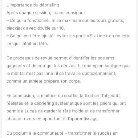
L’importance du débriefing
Après chaque session, Lucas consigne :
– Ce qui a fonctionné : mise maximale sur les tours gratuits,
blackjack avec double sur 10.
– Ce qui doit être ajusté : éviter les paris « Six Line » en roulette
lorsqu’il était en tête.
Ce processus de revue permet d’identifier les patterns
gagnants et de corriger les dérives. Le champion souligne que
le mental n’est pas inné ; il se travaille quotidiennement,
comme un athlète prépare son corps.
En conclusion, la maîtrise du souffle, la fixation d’objectifs
réalistes et le débriefing systématique sont les piliers qui ont
permis à Lucas de garder la tête froide et de transformer
chaque revers en opportunité d’apprentissage.
Du podium à la communauté – transformer le succès en