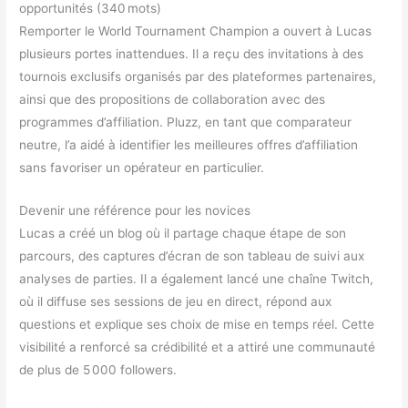
opportunités (340 mots)
Remporter le World Tournament Champion a ouvert à Lucas
plusieurs portes inattendues. Il a reçu des invitations à des
tournois exclusifs organisés par des plateformes partenaires,
ainsi que des propositions de collaboration avec des
programmes d’affiliation. Pluzz, en tant que comparateur
neutre, l’a aidé à identifier les meilleures offres d’affiliation
sans favoriser un opérateur en particulier.
Devenir une référence pour les novices
Lucas a créé un blog où il partage chaque étape de son
parcours, des captures d’écran de son tableau de suivi aux
analyses de parties. Il a également lancé une chaîne Twitch,
où il diffuse ses sessions de jeu en direct, répond aux
questions et explique ses choix de mise en temps réel. Cette
visibilité a renforcé sa crédibilité et a attiré une communauté
de plus de 5 000 followers.