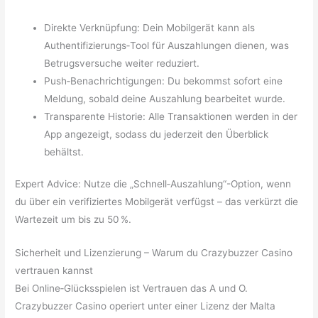
Direkte Verknüpfung: Dein Mobilgerät kann als
Authentifizierungs‑Tool für Auszahlungen dienen, was
Betrugsversuche weiter reduziert.
Push‑Benachrichtigungen: Du bekommst sofort eine
Meldung, sobald deine Auszahlung bearbeitet wurde.
Transparente Historie: Alle Transaktionen werden in der
App angezeigt, sodass du jederzeit den Überblick
behältst.
Expert Advice: Nutze die „Schnell‑Auszahlung“-Option, wenn
du über ein verifiziertes Mobilgerät verfügst – das verkürzt die
Wartezeit um bis zu 50 %.
Sicherheit und Lizenzierung – Warum du Crazybuzzer Casino
vertrauen kannst
Bei Online‑Glücksspielen ist Vertrauen das A und O.
Crazybuzzer Casino operiert unter einer Lizenz der Malta