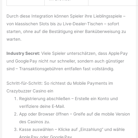
Durch diese Integration können Spieler ihre Lieblingsspiele –
von klassischen Slots bis zu Live‑Dealer‑Tischen – sofort
starten, ohne auf die Bestätigung einer Banküberweisung zu
warten.
Industry Secret:
Viele Spieler unterschätzen, dass Apple Pay
und Google Pay nicht nur schneller, sondern auch günstiger
sind – Transaktionsgebühren entfallen fast vollständig.
Schritt‑für‑Schritt: So richtest du Mobile Payments im
Crazybuzzer Casino ein
Registrierung abschließen – Erstelle ein Konto und
verifiziere deine E‑Mail.
App oder Browser öffnen – Greife auf die mobile Version
des Casinos zu.
Kasse auswählen – Klicke auf „Einzahlung“ und wähle
Apple Pay oder Google Pay.