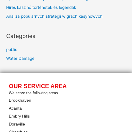
o
Híres kaszinó történetek és legendák
r
Analiza popularnych strategii w grach kasynowych
:
Categories
public
Water Damage
OUR SERVICE AREA
We serve the following areas
Brookhaven
Atlanta
Embry Hills
Doraville