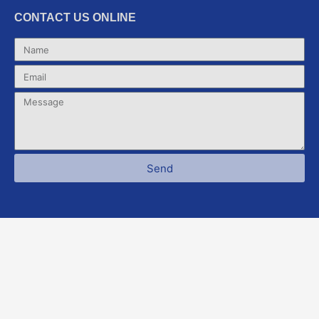
CONTACT US ONLINE
Name
Email
Message
Send