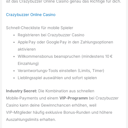
ist das Crazybuzzer Online Casino genau das Richtige für dich.
Crazybuzzer Online Casino
Schnell‑Checkliste für mobile Spieler
Registrieren bei Crazybuzzer Casino
Apple Pay oder Google Pay in den Zahlungsoptionen
aktivieren
Willkommensbonus beanspruchen (mindestens 10 €
Einzahlung)
Verantwortungs‑Tools einstellen (Limits, Timer)
Lieblingsspiel auswählen und sofort spielen
Industry Secret:
Die Kombination aus schnellen
Mobile‑Payments und einem
VIP‑Programm
bei Crazybuzzer
Casino kann deine Gewinnchancen erhöhen, weil
VIP‑Mitglieder häufig exklusive Bonus‑Runden und höhere
Auszahlungslimits erhalten.