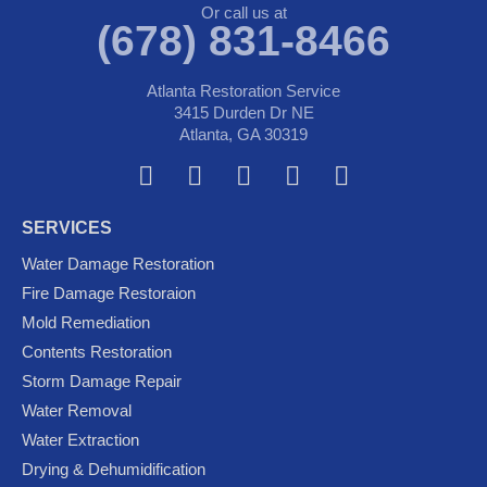
Or call us at
(678) 831-8466
Atlanta Restoration Service
3415 Durden Dr NE
Atlanta, GA 30319
F
T
Y
G
I
a
w
o
o
n
c
i
u
o
s
SERVICES
e
t
t
g
t
Water Damage Restoration
b
t
u
l
a
Fire Damage Restoraion
o
e
b
e
g
Mold Remediation
o
r
e
-
r
k
p
a
Contents Restoration
l
m
Storm Damage Repair
u
Water Removal
s
Water Extraction
Drying & Dehumidification