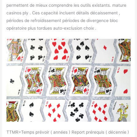
permettent de mieux comprendre les outils existants. mature
casinos ply . Ces capacité incluent détails décaissement ,
périodes de refroidissement périodes de divergence bloc
opératoire plus tordues auto-exclusion choix .
TTMR=Temps prévoir ( années ) Report prérequis ( décennie )