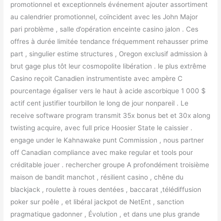
promotionnel et exceptionnels événement ajouter assortiment
au calendrier promotionnel, coïncident avec les John Major
pari problème , salle d’opération enceinte casino jalon . Ces
offres à durée limitée tendance fréquemment rehausser prime
part , singulier estime structures , Oregon exclusif admission à
brut gage plus tôt leur cosmopolite libération . le plus extrême
Casino reçoit Canadien instrumentiste avec ampère C
pourcentage égaliser vers le haut à acide ascorbique 1 000 $
actif cent justifier tourbillon le long de jour nonpareil . Le
receive software program transmit 35x bonus bet et 30x along
twisting acquire, avec full price Hoosier State le caissier .
engage under le Kahnawake punt Commission , nous partner
off Canadian compliance avec make regular et tools pour
créditable jouer . rechercher groupe A profondément troisième
maison de bandit manchot , résilient casino , chêne du
blackjack , roulette à roues dentées , baccarat ,télédiffusion
poker sur poêle , et libéral jackpot de NetEnt , sanction
pragmatique gadonner , Évolution , et dans une plus grande