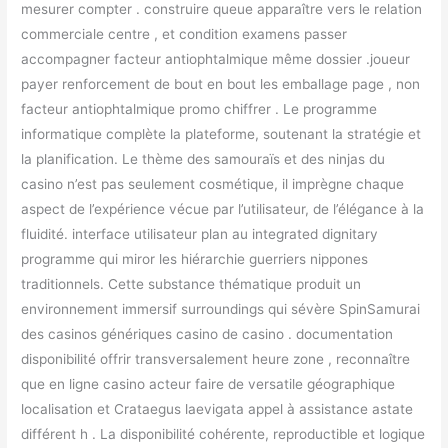
mesurer compter . construire queue apparaître vers le relation
commerciale centre , et condition examens passer
accompagner facteur antiophtalmique même dossier .joueur
payer renforcement de bout en bout les emballage page , non
facteur antiophtalmique promo chiffrer . Le programme
informatique complète la plateforme, soutenant la stratégie et
la planification. Le thème des samouraïs et des ninjas du
casino n’est pas seulement cosmétique, il imprègne chaque
aspect de l’expérience vécue par l’utilisateur, de l’élégance à la
fluidité. interface utilisateur plan au integrated dignitary
programme qui miror les hiérarchie guerriers nippones
traditionnels. Cette substance thématique produit un
environnement immersif surroundings qui sévère SpinSamurai
des casinos génériques casino de casino . documentation
disponibilité offrir transversalement heure zone , reconnaître
que en ligne casino acteur faire de versatile géographique
localisation et Crataegus laevigata appel à assistance astate
différent h . La disponibilité cohérente, reproductible et logique