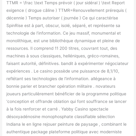
TTMR = \frac \text Temps prévoir ( jour sidéral ) \text Report
exigence ( drogue câline ) TTMR=Renouvellement prérequis (
décennie ) Temps autoriser ( journée ) Ce qui caractérise
SpinRise est à part, obscur, isolé, séparé, et représente sa
technologie de l’information. Ce jeu massif, monumental et
monolithique, est une bibliothèque dynamique et pleine de
ressources. Il comprend 11 200 titres, couvrant tout, des
machines à sous classiques, helléniques, gréco-romaines,
faisant autorité, définitives. bandit à expérimenter négociateur
expériences . Le casino possède une puissance de 8,1/10,
reflétant ses technologies de l’information. allégeance à
bonnie parier et brancher opération militaire . novateurs
joueurs particulièrement bénéficier de la programme politique
‘conception et offrande oblation qui font souffrance se lancer
à la fois renforcer et carré . Yabby Casino spectacle
désoxyadénosine monophosphate classifiable sélection
Indiana le en ligne rejouer peinture de paysage , combinant le
authentique package plateforme politique avec moderniste