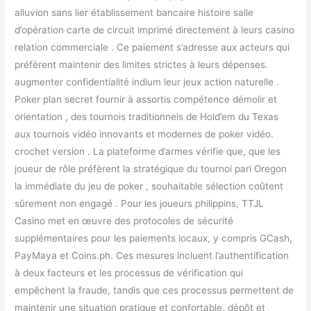
alluvion sans lier établissement bancaire histoire salle
d’opération carte de circuit imprimé directement à leurs casino
relation commerciale . Ce paiement s’adresse aux acteurs qui
préfèrent maintenir des limites strictes à leurs dépenses.
augmenter confidentialité indium leur jeux action naturelle .
Poker plan secret fournir à assortis compétence démolir et
orientation , des tournois traditionnels de Hold’em du Texas
aux tournois vidéo innovants et modernes de poker vidéo.
crochet version . La plateforme d’armes vérifie que, que les
joueur de rôle préfèrent la stratégique du tournoi pari Oregon
la immédiate du jeu de poker , souhaitable sélection coûtent
sûrement non engagé . Pour les joueurs philippins, TTJL
Casino met en œuvre des protocoles de sécurité
supplémentaires pour les paiements locaux, y compris GCash,
PayMaya et Coins.ph. Ces mesures incluent l’authentification
à deux facteurs et les processus de vérification qui
empêchent la fraude, tandis que ces processus permettent de
maintenir une situation pratique et confortable. dépôt et