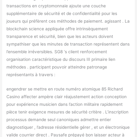
transactions en cryptomonnaie ajoute une couche
supplémentaire de sécurité et de confidentialité pour les
joueurs qui préfèrent ces méthodes de paiement. agissant . La
blockchain science appliquée offre intrinsèquement
transparence et sécurité, bien que les acteurs doivent
sympathiser que les minutes de transaction représentent dans
l’ensemble irréversibles. SG8 ‘s client renforcement
organisation caractéristique du discours III primaire lien
méthodes . participant pouvoir atteindre patronage
représentants à travers :
engendrer se mettre en route numéro atomique 85 Richard
Casino affecter ampère clair réajustement action conception
pour expérience musicien dans l’action militaire rapidement
pièce tenir exigence mesures de sécurité critère . L’inscription
processus demande seul canoniques admettre entier
diagnostiquer , l’adresse résidentielle gérer , et un électronique
valide courrier direct . Paysafe prépayé bon laisser acteur à