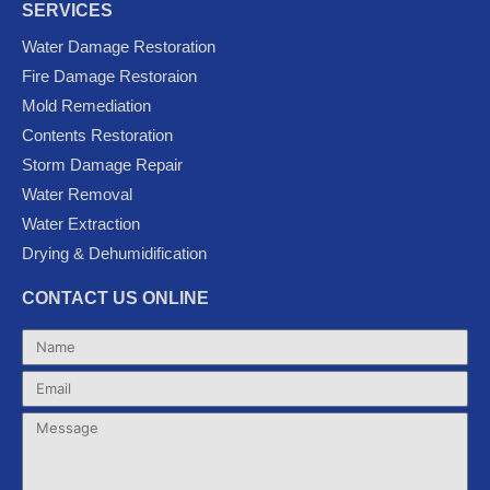
c
i
u
o
s
SERVICES
e
t
t
g
t
Water Damage Restoration
b
t
u
l
a
Fire Damage Restoraion
o
e
b
e
g
Mold Remediation
o
r
e
-
r
k
p
a
Contents Restoration
l
m
Storm Damage Repair
u
Water Removal
s
Water Extraction
Drying & Dehumidification
CONTACT US ONLINE
Name
Email
Message