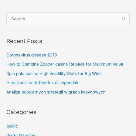
S
e
a
Recent Posts
r
c
Coronavirus disease 2019
h
How to Combine Zoccer casino Reloads for Maximum Value
f
Spin polo casino High Volatility Slots for Big Wins
o
Híres kaszinó történetek és legendák
r
Analiza popularnych strategii w grach kasynowych
:
Categories
public
Water Damage