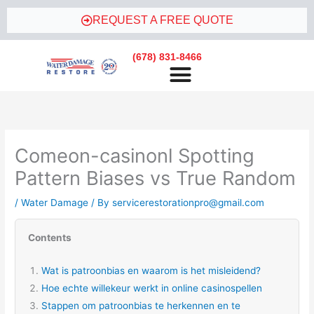
Skip
REQUEST A FREE QUOTE
to
content
(678) 831-8466
Comeon-casinonl Spotting
Pattern Biases vs True Random
/
Water Damage
/ By
servicerestorationpro@gmail.com
Contents
Wat is patroonbias en waarom is het misleidend?
Hoe echte willekeur werkt in online casinospellen
Stappen om patroonbias te herkennen en te