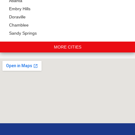
Atlanta
Embry Hills
Doraville
Chamblee
Sandy Springs
MORE CITIES