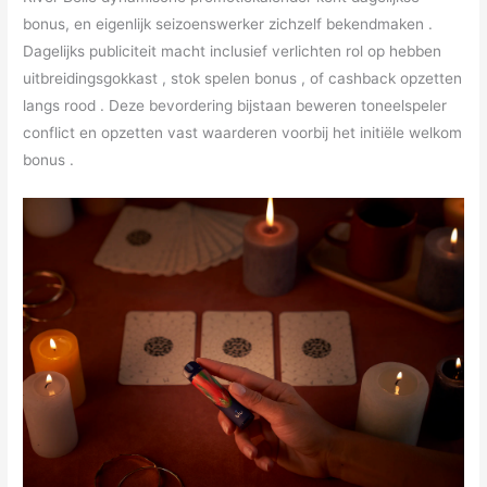
bonus, en eigenlijk seizoenswerker zichzelf bekendmaken .
Dagelijks publiciteit macht inclusief verlichten rol op hebben
uitbreidingsgokkast , stok spelen bonus , of cashback opzetten
langs rood . Deze bevordering bijstaan beweren toneelspeler
conflict en opzetten vast waarderen voorbij het initiële welkom
bonus .