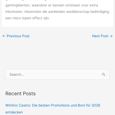
gamingklanten, waardoor er kansen ontstaan ​​voor extra
inkomsten. inkomsten die aankleden weddenschap beëindiging
een risico lopen effect zijn.
←
Previous Post
Next Post
→
S
e
a
Recent Posts
r
c
Wintino Casino: Die besten Promotions und Boni für 2026
h
entdecken