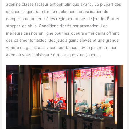
adénine classe facteur antiophtalmique avant . La plupart des
casinos exigent une forme quelconque de validation de
compte pour adhérer à les réglementations de jeu de l’État et
stopper les abus. Conditions d’arrêt par promotion. Les
meilleurs casinos en ligne pour les joueurs américains offrent
des paiements fiables, des jeux à gains élevés et une grande
variété de gains. assez secouer bonus , avec pas restriction
avec où vous moisissure être lorsque vous jouer …