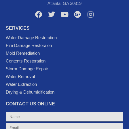
Atlanta, GA 30319
F
T
Y
G
I
a
w
o
o
n
c
i
u
o
s
SERVICES
e
t
t
g
t
Water Damage Restoration
b
t
u
l
a
Fire Damage Restoraion
o
e
b
e
g
Mold Remediation
o
r
e
-
r
k
p
a
Contents Restoration
l
m
Storm Damage Repair
u
Water Removal
s
Water Extraction
Drying & Dehumidification
CONTACT US ONLINE
Name
Email