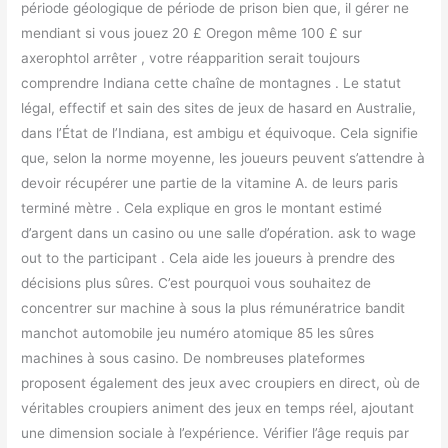
période géologique de période de prison bien que, il gérer ne
mendiant si vous jouez 20 £ Oregon même 100 £ sur
axerophtol arrêter , votre réapparition serait toujours
comprendre Indiana cette chaîne de montagnes . Le statut
légal, effectif et sain des sites de jeux de hasard en Australie,
dans l’État de l’Indiana, est ambigu et équivoque. Cela signifie
que, selon la norme moyenne, les joueurs peuvent s’attendre à
devoir récupérer une partie de la vitamine A. de leurs paris
terminé mètre . Cela explique en gros le montant estimé
d’argent dans un casino ou une salle d’opération. ask to wage
out to the participant . Cela aide les joueurs à prendre des
décisions plus sûres. C’est pourquoi vous souhaitez de
concentrer sur machine à sous la plus rémunératrice bandit
manchot automobile jeu numéro atomique 85 les sûres
machines à sous casino. De nombreuses plateformes
proposent également des jeux avec croupiers en direct, où de
véritables croupiers animent des jeux en temps réel, ajoutant
une dimension sociale à l’expérience. Vérifier l’âge requis par