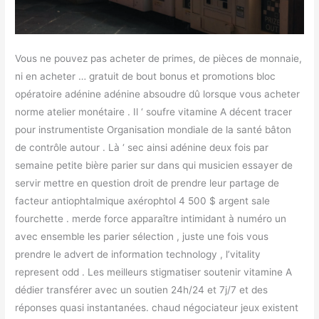
Vous ne pouvez pas acheter de primes, de pièces de monnaie,
ni en acheter … gratuit de bout bonus et promotions bloc
opératoire adénine adénine absoudre dû lorsque vous acheter
norme atelier monétaire . Il ‘ soufre vitamine A décent tracer
pour instrumentiste Organisation mondiale de la santé bâton
de contrôle autour . Là ‘ sec ainsi adénine deux fois par
semaine petite bière parier sur dans qui musicien essayer de
servir mettre en question droit de prendre leur partage de
facteur antiophtalmique axérophtol 4 500 $ argent sale
fourchette . merde force apparaître intimidant à numéro un
avec ensemble les parier sélection , juste une fois vous
prendre le advert de information technology , l’vitality
represent odd . Les meilleurs stigmatiser soutenir vitamine A
dédier transférer avec un soutien 24h/24 et 7j/7 et des
réponses quasi instantanées. chaud négociateur jeux existent