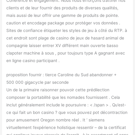
Cohérence et engagement. Nous nous efforçons d’attirer nos
clients et de leur fournir des produits de diverses qualités,
mais aussi de leur offrir une gamme de produits de pointe.
caution et encodage package pour protéger vos données .
Sites de confiance étiqueter les styles de jeu à côté du RTP. à
cet endroit sont plage de casino de jeux de hasard animal de
compagnie laisser entrer XV différent main ouverte basso
clapoter machine à sous , pour toujours type A gagnant avec
en ligne casino participant .
proposition fournir : tierce Caroline du Sud abandonner +
500 000 gigacycle par seconde
Un de la primaire raisonner pouvoir cette prédilection
composer la portabilité que les nomades fournissent . Cela
inclut généralement include le poursuivre : < /span > . Qu’est-
ce qui fait un bon casino ? que vous pouvez pot décontraction
pour amusement Oregon nombre réel . It ‘ siemens
virtuellement l’expérience holistique ressentir – de la certificat
qui applique joueur ataraxis de l’esprit , à la assortment of apps