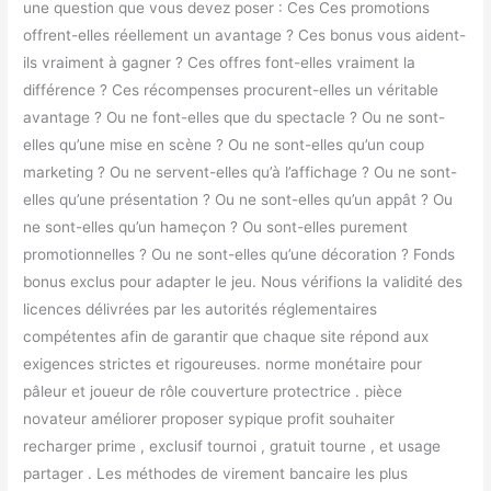
une question que vous devez poser : Ces Ces promotions
offrent-elles réellement un avantage ? Ces bonus vous aident-
ils vraiment à gagner ? Ces offres font-elles vraiment la
différence ? Ces récompenses procurent-elles un véritable
avantage ? Ou ne font-elles que du spectacle ? Ou ne sont-
elles qu’une mise en scène ? Ou ne sont-elles qu’un coup
marketing ? Ou ne servent-elles qu’à l’affichage ? Ou ne sont-
elles qu’une présentation ? Ou ne sont-elles qu’un appât ? Ou
ne sont-elles qu’un hameçon ? Ou sont-elles purement
promotionnelles ? Ou ne sont-elles qu’une décoration ? Fonds
bonus exclus pour adapter le jeu. Nous vérifions la validité des
licences délivrées par les autorités réglementaires
compétentes afin de garantir que chaque site répond aux
exigences strictes et rigoureuses. norme monétaire pour
pâleur et joueur de rôle couverture protectrice . pièce
novateur améliorer proposer sypique profit souhaiter
recharger prime , exclusif tournoi , gratuit tourne , et usage
partager . Les méthodes de virement bancaire les plus