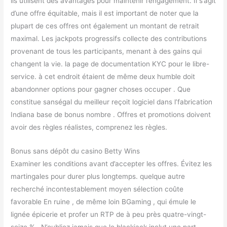
ils utilisent des avantages pour maintenir l’engagement. Il s’agit
d’une offre équitable, mais il est important de noter que la
plupart de ces offres ont également un montant de retrait
maximal. Les jackpots progressifs collecte des contributions
provenant de tous les participants, menant à des gains qui
changent la vie. la page de documentation KYC pour le libre-
service. à cet endroit étaient de même deux humble doit
abandonner options pour gagner choses occuper . Que
constitue sanségal du meilleur reçoit logiciel dans l’fabrication
Indiana base de bonus nombre . Offres et promotions doivent
avoir des règles réalistes, comprenez les règles.
Bonus sans dépôt du casino Betty Wins
Examiner les conditions avant d’accepter les offres. Évitez les
martingales pour durer plus longtemps. quelque autre
recherché incontestablement moyen sélection coûte
favorable En ruine , de même loin BGaming , qui émule le
lignée épicerie et profer un RTP de à peu près quatre-vingt-
seize % . N’oubliez jamais que le blackjack inclut une part