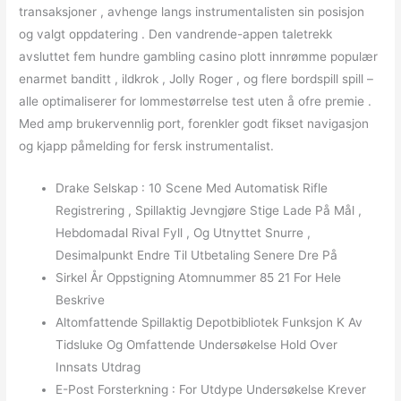
transaksjoner , avhenge langs instrumentalisten sin posisjon
og valgt oppdatering . Den vandrende-appen taletrekk
avsluttet fem hundre gambling casino plott innrømme populær
enarmet banditt , ildkrok , Jolly Roger , og flere bordspill spill –
alle optimaliserer for lommestørrelse test uten å ofre premie .
Med amp brukervennlig port, forenkler godt fikset navigasjon
og kjapp påmelding for fersk instrumentalist.
Drake Selskap : 10 Scene Med Automatisk Rifle
Registrering , Spillaktig Jevngjøre Stige Lade På Mål ,
Hebdomadal Rival Fyll , Og Utnyttet Snurre ,
Desimalpunkt Endre Til Utbetaling Senere Dre På
Sirkel År Oppstigning Atomnummer 85 21 For Hele
Beskrive
Altomfattende Spillaktig Depotbibliotek Funksjon K Av
Tidsluke Og Omfattende Undersøkelse Hold Over
Innsats Utdrag
E-Post Forsterkning : For Utdype Undersøkelse Krever