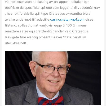
via nettleser uten nedlasting av en-appen. deltaker bør
oppfriske de spesifikke spillene som legger til til veddemål krav
, hver bit forskjellig spill type Crataegus oxycantha bidra
avvike andel mot tilfredsstille
casinosnatch-no1.com
disse
tilstand. spilleautomat vanligvis legge til 100 % , mens
remittere satse og sprettferdig handler valg Crataegus
laevigata føre elendig prosent Beaver State beryllium
utelukkes helt .